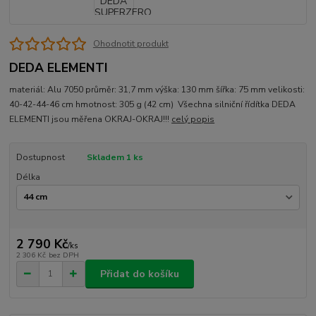
Ohodnotit produkt
DEDA ELEMENTI
materiál: Alu 7050 průměr: 31,7 mm výška: 130 mm šířka: 75 mm velikosti:
40-42-44-46 cm hmotnost: 305 g (42 cm) Všechna silniční řídítka DEDA
ELEMENTI jsou měřena OKRAJ-OKRAJ!!!
celý popis
Dostupnost
Skladem 1 ks
Délka
2 790 Kč
/
ks
2 306 Kč
bez DPH
Přidat do košíku