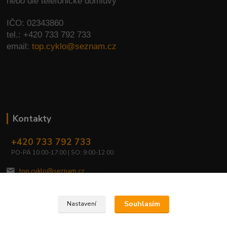
nebo dle telefonické domluvy
IČO: 02343860
tel.: +420 733 792 733
email:
top.cyklo@seznam.cz
Kontakty
+420 733 792 733
PO-PÁ 10:00-17:00 | SO: 9:00-12:00
top.cyklo@seznam.cz
Souhlasím
Nastavení