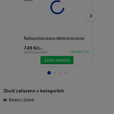
Řidítka MAX1 Gravel 460/31,8 mm černé
ŘÍDÍTKA DE
2 590 Kč
749 Kč
2 190 Kč
/
ks
Skladem 1 ks
619 Kč
bez DPH
1 810 Kč
bez
Zvolit variantu
Zboží zařazeno v kategoriích
Berany / Gravel