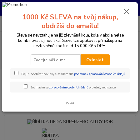
Pro nachystání kola / doplňků na prodejně si prosím zavolejte dopředu.
Děkujeme
1000 Kč SLEVA na tvůj nákup,
0
ks
+420 733 792 733
CZK
obdržíš do emailu!
za
0 Kč
PO-PÁ 10:00-17:00 | SO: 9:00-12:00
Sleva se nevztahuje na již zlevněná kola, kola v akci a nelze
kombinovat s jinou akcí. Slevu lze aplikovat při nákupu na
Menu
nezlevněné zboží nad 15.000 Kč s DPH.
Hledat
Odeslat
Přeji si odebírat novinky e-mailem dle
podmínek zpracování osobních údajů
.
Úvod
Komponenty na kolo
Řídítka
Berany / Gravel
ŘÍDÍTKA
DEDA SUPERZERO ALLOY POB
Souhlasím se
zpracováním osobních údajů
pro účely registrace.
ŘÍDÍTKA DEDA SUPERZERO
ALLOY POB
Zavřít