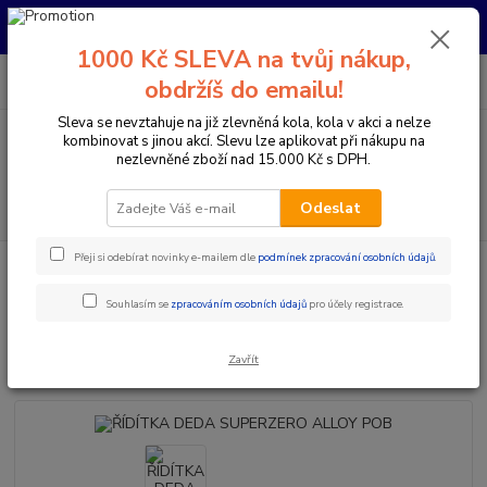
Pro nachystání kola / doplňků na prodejně si prosím zavolejte dopředu.
Děkujeme
1000 Kč SLEVA na tvůj nákup,
0
ks
+420 733 792 733
CZK
obdržíš do emailu!
za
0 Kč
PO-PÁ 10:00-17:00 | SO: 9:00-12:00
Sleva se nevztahuje na již zlevněná kola, kola v akci a nelze
kombinovat s jinou akcí. Slevu lze aplikovat při nákupu na
Menu
nezlevněné zboží nad 15.000 Kč s DPH.
Hledat
Odeslat
Přeji si odebírat novinky e-mailem dle
podmínek zpracování osobních údajů
.
Úvod
Komponenty na kolo
Řídítka
Berany / Gravel
ŘÍDÍTKA
DEDA SUPERZERO ALLOY POB
Souhlasím se
zpracováním osobních údajů
pro účely registrace.
ŘÍDÍTKA DEDA SUPERZERO
ALLOY POB
Zavřít