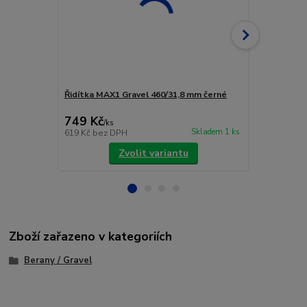
Řidítka MAX1 Gravel 460/31,8 mm černé
ŘÍDÍTKA DE
2 590 Kč
749 Kč
2 190 Kč
/
ks
Skladem 1 ks
619 Kč
bez DPH
1 810 Kč
bez
Zvolit variantu
Zboží zařazeno v kategoriích
Berany / Gravel