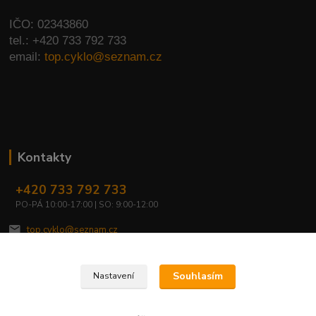
IČO: 02343860
tel.: +420 733 792 733
email:
top.cyklo@seznam.cz
Kontakty
+420 733 792 733
PO-PÁ 10:00-17:00 | SO: 9:00-12:00
top.cyklo@seznam.cz
Souhlasím
Nastavení