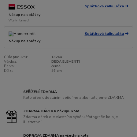
Splátková kalkulačka
Nákup na splátky
Více informací
Splátková kalkulačka
Nákup na splátky
Číslo produktu:
13244
Výrobce:
DEDA ELEMENTI
Barva:
černá
Délka:
46 cm
SEŘÍZENÍ ZDARMA
Kolo před odesláním seřídíme a zkontolujeme ZDARMA
ZDARMA DÁREK k nákupu kola
Zdarma dárek dle vlastního výběru / fotografie kola je
ilustrativní
DOPRAVA ZDARMA na všechna kola