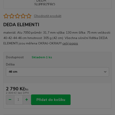
Ohodnotit produkt
DEDA ELEMENTI
materiál: Alu 7050 průměr: 31,7 mm výška: 130 mm šířka: 75 mm velikosti:
40-42-44-46 cm hmotnost: 305 g (42 cm) Všechna silniční řídítka DEDA
ELEMENTI jsou měřena OKRAJ-OKRAJ!!!
celý popis
Dostupnost
Skladem 1 ks
Délka
2 790 Kč
/
ks
2 306 Kč
bez DPH
Přidat do košíku