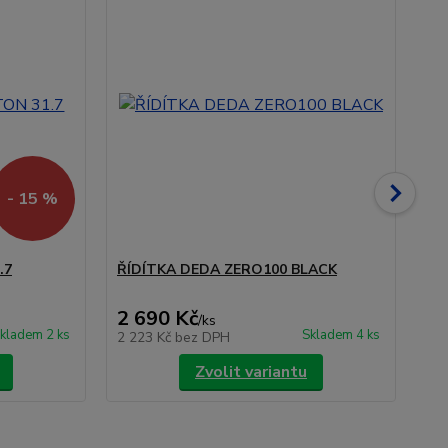
- 15 %
.7
ŘÍDÍTKA DEDA ZERO100 BLACK
ŘÍ
PO
2 690 Kč
2 
/
ks
kladem 2 ks
Skladem 4 ks
2 223 Kč
bez DPH
2 
Zvolit variantu