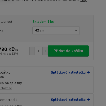
ní řídítka DEDA ELEMENTI jsou měřena OKRAJ-OKRAJ!!!
celý
tupnost
Skladem 1 ks
ka
790 Kč
/
ks
Přidat do košíku
06 Kč
bez DPH
Splátková kalkulačka
up na splátky
 informací
Splátková kalkulačka