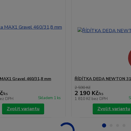
 MAX1 Gravel 460/31,8 mm
ŘÍDÍTKA DEDA NEWTON 31
2 590 Kč
č
2 190 Kč
/
ks
/
ks
Skladem 1 ks
S
ez DPH
1 810 Kč
bez DPH
Zvolit variantu
Zvolit variantu