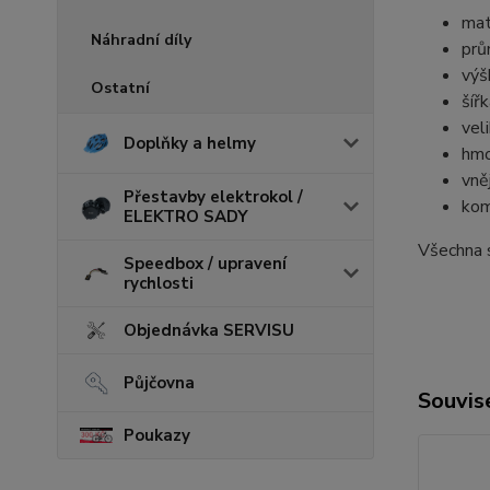
mat
Náhradní díly
prů
výš
Ostatní
šíř
vel
Doplňky a helmy
hmo
vně
Přestavby elektrokol /
kom
ELEKTRO SADY
Všechna 
Speedbox / upravení
rychlosti
Objednávka SERVISU
Půjčovna
Souvise
Poukazy