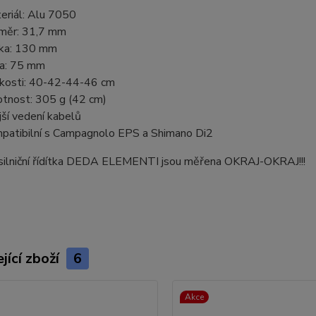
eriál: Alu 7050
měr: 31,7 mm
ka: 130 mm
ka: 75 mm
ikosti: 40-42-44-46 cm
tnost: 305 g (42 cm)
jší vedení kabelů
patibilní s Campagnolo EPS a Shimano Di2
silniční řídítka DEDA ELEMENTI jsou měřena OKRAJ-OKRAJ!!!
jící zboží
6
Akce