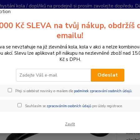
hystání kola / doplňků na prodejně si prosím zavolejte dopředu. 
í podmínky
Kontakty
Reklamace
Ochrana soukromí
Články
000 Kč SLEVA na tvůj nákup, obdržíš 
Nevíte
emailu!
Hledat
+420
PO-PÁ 
va se nevztahuje na již zlevněná kola, kola v akci a nelze kombinov
ou akcí. Slevu lze aplikovat při nákupu na nezlevněné zboží nad 15
Kč s DPH.
omponenty na kolo
Řídítka
Berany / Gravel
ŘÍDÍTKA DEDA SU
Odeslat
ÍTKA DEDA SUPERZERO ALLOY
Přeji si odebírat novinky e-mailem dle
podmínek zpracování osobních údajů
.
DED
Souhlasím se
zpracováním osobních údajů
pro účely registrace.
materi
Zavřít
veliko
kabelů