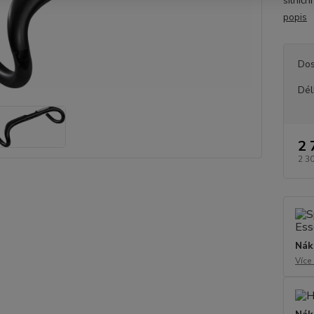
silnič
popis
Dos
Dél
2 
2 3
Nák
Více