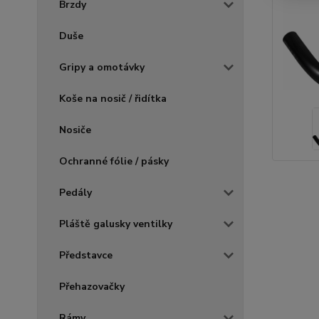
Brzdy
Duše
Gripy a omotávky
Koše na nosič / řidítka
Nosiče
Ochranné fólie / pásky
Pedály
Pláště galusky ventilky
Představce
Přehazovačky
Rámy