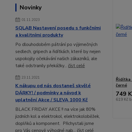
Novinky
01.11.2023
SQLAB Nastavení posedu s funkčními
a kvalitními produkty
Po dlouhodobém pátrání po výjimečných
sedlech, gripech a řidítkách, které by nejen
uspokojily očekávání našich zákazníků, ale
také odstranily překážky...
číst celé
23.11.2021
Řidítka
černé
K nákupu od nás dostaneš skvělé
DÁRKY! / podmínky a návod k
749 K
619 Kč
b
uplatnění Akce / SLEVA 1000 Kč
BLACK FRIDAY AKCE !! na více jak 80%
jizdních kol a elektrokol, elektrokoloběžek,
doplňků a komponent. Přichystali jsme
pro Vás cenově výhodné nab...
číst celé