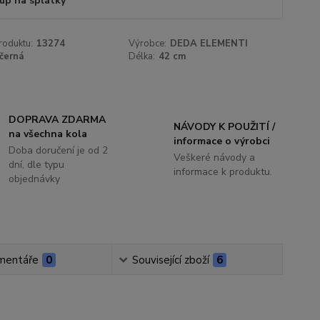
up na splátky
roduktu:
13274
Výrobce:
DEDA ELEMENTI
černá
Délka:
42 cm
DOPRAVA ZDARMA
NÁVODY K POUŽITÍ /
na všechna kola
informace o výrobci
Doba doručení je od 2
Veškeré návody a
dní, dle typu
informace k produktu.
objednávky
mentáře
0
Související zboží
6