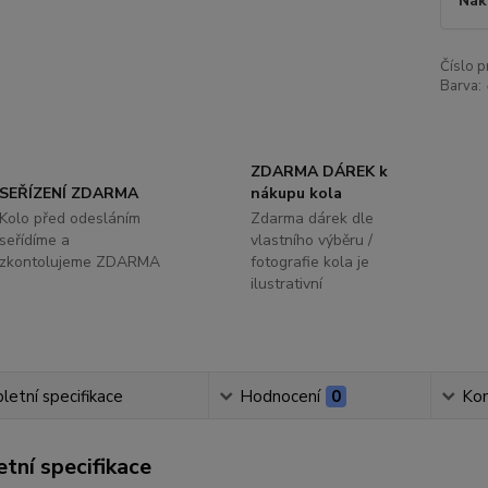
Nák
Číslo p
Barva:
ZDARMA DÁREK k
SEŘÍZENÍ ZDARMA
nákupu kola
Kolo před odesláním
Zdarma dárek dle
seřídíme a
vlastního výběru /
zkontolujeme ZDARMA
fotografie kola je
ilustrativní
etní specifikace
Hodnocení
0
Ko
tní specifikace