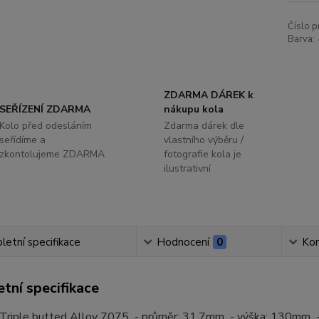
Číslo p
Barva:
ZDARMA DÁREK k
SEŘÍZENÍ ZDARMA
nákupu kola
Kolo před odesláním
Zdarma dárek dle
seřídíme a
vlastního výběru /
zkontolujeme ZDARMA
fotografie kola je
ilustrativní
etní specifikace
Hodnocení
0
Ko
tní specifikace
: Triple butted Alloy 7075 - průměr: 31,7mm - výška: 130mm 