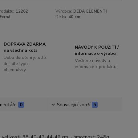
roduktu:
12262
Výrobce:
DEDA ELEMENTI
černá
Délka:
40 cm
DOPRAVA ZDARMA
NÁVODY K POUŽITÍ /
na všechna kola
informace o výrobci
Doba doručení je od 2
Veškeré návody a
dní, dle typu
informace k produktu.
objednávky
mentáře
0
Související zboží
5
- velikosti: 38-40-42-44-46 cm - hmotnost: 248g