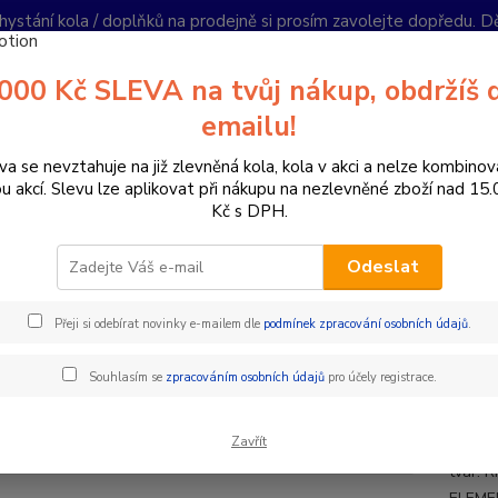
hystání kola / doplňků na prodejně si prosím zavolejte dopředu. 
í podmínky
Kontakty
Reklamace
Ochrana soukromí
Články
000 Kč SLEVA na tvůj nákup, obdržíš 
Nevíte
emailu!
Hledat
+420
PO-PÁ 
va se nevztahuje na již zlevněná kola, kola v akci a nelze kombinov
ou akcí. Slevu lze aplikovat při nákupu na nezlevněné zboží nad 15
Kč s DPH.
omponenty na kolo
Řídítka
Berany / Gravel
ŘÍDÍTKA DEDA ZE
Odeslat
ÍTKA DEDA ZERO100 BOB
Přeji si odebírat novinky e-mailem dle
podmínek zpracování osobních údajů
.
DED
Souhlasím se
zpracováním osobních údajů
pro účely registrace.
materi
Zavřít
130mm 
tvar: 