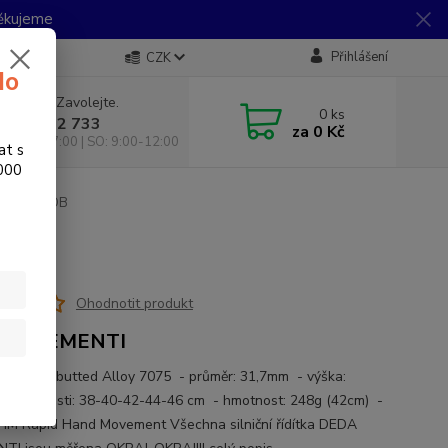
Děkujeme
Přihlášení
CZK
do
 si rady? Zavolejte.
0
ks
 733 792 733
za
0 Kč
10:00-17:00 | SO: 9:00-12:00
at s
.000
RO100 BOB
Ohodnotit produkt
A ELEMENTI
ál: Triple butted Alloy 7075 - průměr: 31,7mm - výška:
- velikosti: 38-40-42-44-46 cm - hmotnost: 248g (42cm) -
RHM Rapid Hand Movement Všechna silniční řídítka DEDA