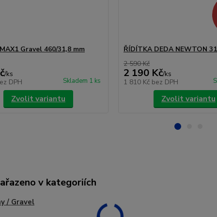
 MAX1 Gravel 460/31,8 mm
ŘÍDÍTKA DEDA NEWTON 31
2 590 Kč
č
2 190 Kč
/
ks
/
ks
Skladem 1 ks
S
ez DPH
1 810 Kč
bez DPH
Zvolit variantu
Zvolit variantu
zařazeno v kategoriích
y / Gravel