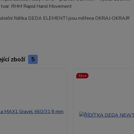
 tvar: RHM Rapid Hand Movement
silniční řídítka DEDA ELEMENTI jsou měřena OKRAJ-OKRAJ!!!
jící zboží
5
Akce