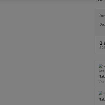
ELEMEN
Dos
Dél
2 
2 2
Nák
Více
Nák