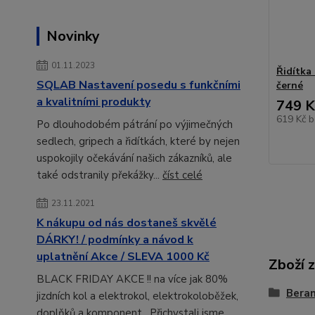
Novinky
01.11.2023
Řidítka
SQLAB Nastavení posedu s funkčními
černé
a kvalitními produkty
749 K
619 Kč
b
Po dlouhodobém pátrání po výjimečných
sedlech, gripech a řidítkách, které by nejen
uspokojily očekávání našich zákazníků, ale
také odstranily překážky...
číst celé
23.11.2021
K nákupu od nás dostaneš skvělé
DÁRKY! / podmínky a návod k
uplatnění Akce / SLEVA 1000 Kč
Zboží 
BLACK FRIDAY AKCE !! na více jak 80%
Beran
jizdních kol a elektrokol, elektrokoloběžek,
doplňků a komponent. Přichystali jsme