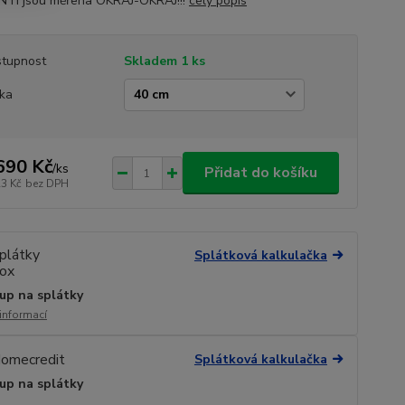
TI jsou měřena OKRAJ-OKRAJ!!!
celý popis
tupnost
Skladem 1 ks
ka
690 Kč
/
ks
Přidat do košíku
23 Kč
bez DPH
Splátková kalkulačka
up na splátky
 informací
Splátková kalkulačka
up na splátky