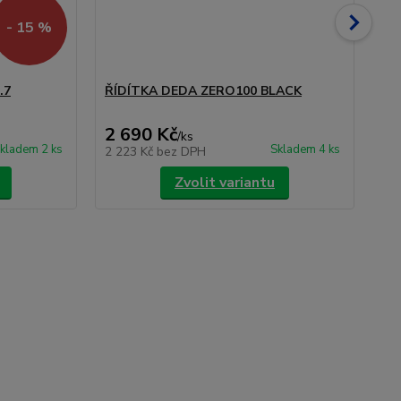
- 15 %
.7
ŘÍDÍTKA DEDA ZERO100 BLACK
ŘÍ
PO
2 690 Kč
2 
/
ks
kladem 2 ks
Skladem 4 ks
2 223 Kč
bez DPH
2 
Zvolit variantu