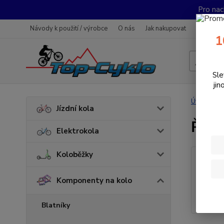
Pro nac
Návody k použití / výrobce
O nás
Jak nakupovat
Obchodn
1
Sle
jin
Úvod
K
Jízdní kola
ŘÍD
Elektrokola
Koloběžky
Komponenty na kolo
Blatníky