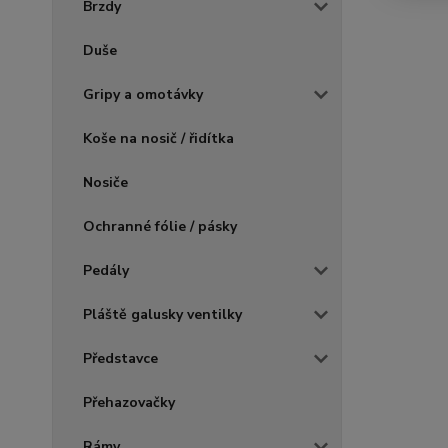
Brzdy
Duše
Gripy a omotávky
Koše na nosič / řidítka
Nosiče
Ochranné fólie / pásky
Pedály
Pláště galusky ventilky
Představce
Přehazovačky
Rámy