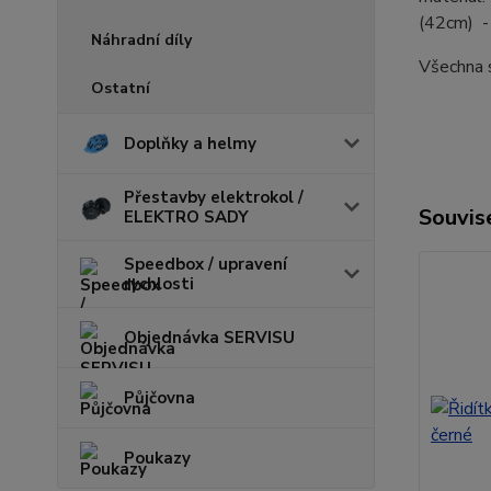
(42cm) -
Náhradní díly
Všechna 
Ostatní
Doplňky a helmy
Přestavby elektrokol /
Souvise
ELEKTRO SADY
Speedbox / upravení
rychlosti
Objednávka SERVISU
Půjčovna
Poukazy