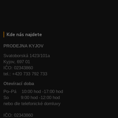
Kde nás najdete
PRODEJNA KYJOV
Svatoborská 1423/101a
Kyjov, 697 01
IČO: 02343860
tel.: +420 733 792 733
Otevírací doba
Po–Pá 10:00 hod -17:00 hod
So
9:00 hod -12:00 hod
nebo dle telefonické domluvy
IČO: 02343860