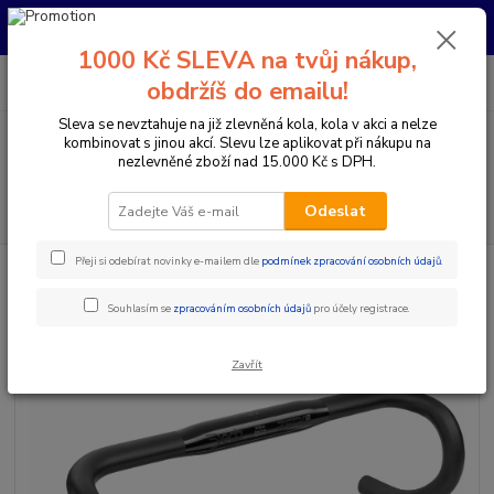
Pro nachystání kola / doplňků na prodejně si prosím zavolejte dopředu.
Děkujeme
1000 Kč SLEVA na tvůj nákup,
0
ks
+420 733 792 733
CZK
obdržíš do emailu!
za
0 Kč
PO-PÁ 10:00-17:00 | SO: 9:00-12:00
Sleva se nevztahuje na již zlevněná kola, kola v akci a nelze
kombinovat s jinou akcí. Slevu lze aplikovat při nákupu na
Menu
nezlevněné zboží nad 15.000 Kč s DPH.
Hledat
Odeslat
Přeji si odebírat novinky e-mailem dle
podmínek zpracování osobních údajů
.
Úvod
Komponenty na kolo
Řídítka
Berany / Gravel
ŘÍDÍTKA
DEDA ZERO2 POB
Souhlasím se
zpracováním osobních údajů
pro účely registrace.
ŘÍDÍTKA DEDA ZERO2 POB
Zavřít