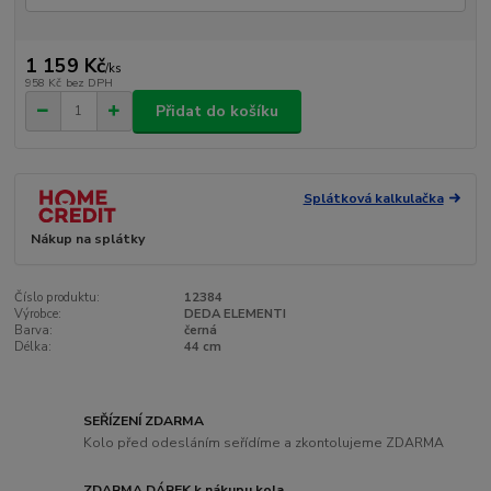
1 159 Kč
/
ks
958 Kč
bez DPH
Přidat do košíku
Splátková kalkulačka
Nákup na splátky
Číslo produktu:
12384
Výrobce:
DEDA ELEMENTI
Barva:
černá
Délka:
44 cm
SEŘÍZENÍ ZDARMA
Kolo před odesláním seřídíme a zkontolujeme ZDARMA
ZDARMA DÁREK k nákupu kola