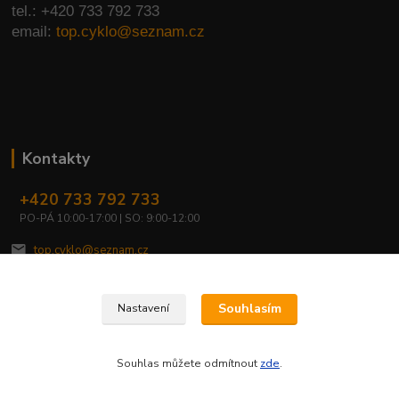
tel.: +420 733 792 733
email:
top.cyklo@seznam.cz
Kontakty
+420 733 792 733
PO-PÁ 10:00-17:00 | SO: 9:00-12:00
top.cyklo@seznam.cz
Souhlasím
Nastavení
Souhlas můžete odmítnout
zde
.
Vytvořeno na
Eshop-rychle.cz