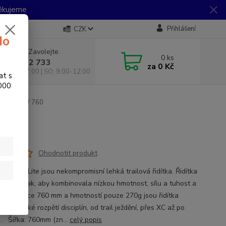
Děkujeme
Přihlášení
CZK
do
 si rady? Zavolejte.
0
ks
 733 792 733
za
0 Kč
10:00-17:00 | SO: 9:00-12:00
at s
.000
r Lite 35 / 760
Ohodnotit produkt
 Fatbar Lite jsou nekompromisní lehká trailová řidítka. Řidítka
avržena tak, aby kombinovala nízkou hmotnost, sílu a tuhost a
st. Při šířce 760 mm a hmotností pouze 270g jsou řidítka
pro široké rozpětí disciplín, od trail ježdění, přes XC až po
. Šířka: 760mm (zn...
celý popis