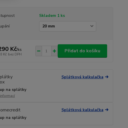
tupnost
Skladem 1 ks
upání
290 Kč
/
ks
Přidat do košíku
93 Kč
bez DPH
Splátková kalkulačka
up na splátky
 informací
Splátková kalkulačka
up na splátky