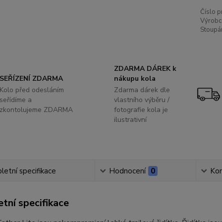
Číslo p
Výrobc
Stoupán
ZDARMA DÁREK k
SEŘÍZENÍ ZDARMA
nákupu kola
Kolo před odesláním
Zdarma dárek dle
seřídíme a
vlastního výběru /
zkontolujeme ZDARMA
fotografie kola je
ilustrativní
etní specifikace
Hodnocení
0
Ko
tní specifikace