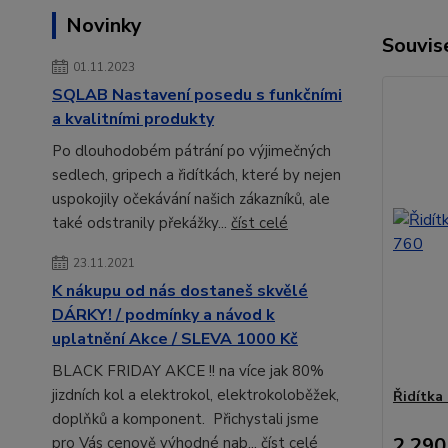
Novinky
Souvise
01.11.2023
SQLAB Nastavení posedu s funkčními
a kvalitními produkty
Po dlouhodobém pátrání po výjimečných
sedlech, gripech a řidítkách, které by nejen
uspokojily očekávání našich zákazníků, ale
také odstranily překážky...
číst celé
23.11.2021
K nákupu od nás dostaneš skvělé
DÁRKY! / podmínky a návod k
uplatnění Akce / SLEVA 1000 Kč
BLACK FRIDAY AKCE !! na více jak 80%
jizdních kol a elektrokol, elektrokoloběžek,
Řidítka 
doplňků a komponent. Přichystali jsme
2 290
pro Vás cenově výhodné nab...
číst celé