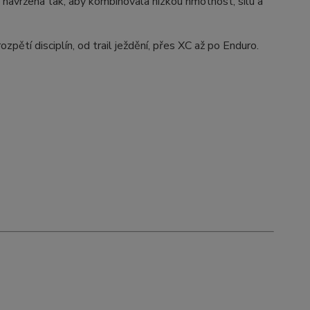
u navržena tak, aby kombinovala nízkou hmotnost, sílu a
pětí disciplín, od trail ježdění, přes XC až po Enduro.