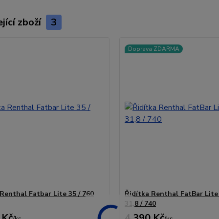
jící zboží
3
Doprava ZDARMA
Renthal Fatbar Lite 35 / 760
Řidítka Renthal FatBar Lit
31,8 / 740
 Kč
4 390 Kč
/
ks
/
ks