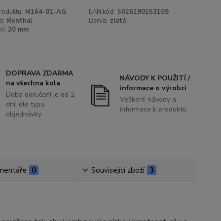
roduktu:
M164-01-AG
EAN kód:
5026190153109
e:
Renthal
Barva:
zlatá
í:
20 mm
DOPRAVA ZDARMA
NÁVODY K POUŽITÍ /
na všechna kola
informace o výrobci
Doba doručení je od 2
Veškeré návody a
dní, dle typu
informace k produktu.
objednávky
mentáře
0
Související zboží
3