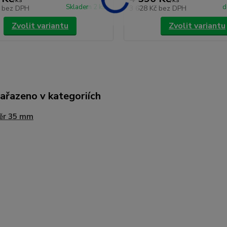
Skladem 2 ks
d
č
bez DPH
3 628 Kč
bez DPH
Zvolit variantu
Zvolit variantu
zařazeno v kategoriích
ěr 35 mm