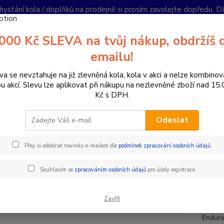
hystání kola / doplňků na prodejně si prosím zavolejte dopředu. 
í podmínky
Kontakty
Reklamace
Ochrana soukromí
Články
000 Kč SLEVA na tvůj nákup, obdržíš 
Nevíte
emailu!
Hledat
+420
PO-PÁ 
va se nevztahuje na již zlevněná kola, kola v akci a nelze kombinov
ou akcí. Slevu lze aplikovat při nákupu na nezlevněné zboží nad 15
Kč s DPH.
omponenty na kolo
Řídítka
Průměr 35 mm
Řidítka Renthal Fatba
Odeslat
tka Renthal Fatbar Lite 35 / 760
Přeji si odebírat novinky e-mailem dle
podmínek zpracování osobních údajů
.
Renthal
Souhlasím se
zpracováním osobních údajů
pro účely registrace.
jsou n
odolno
Zavřít
vhodná 
Enduro