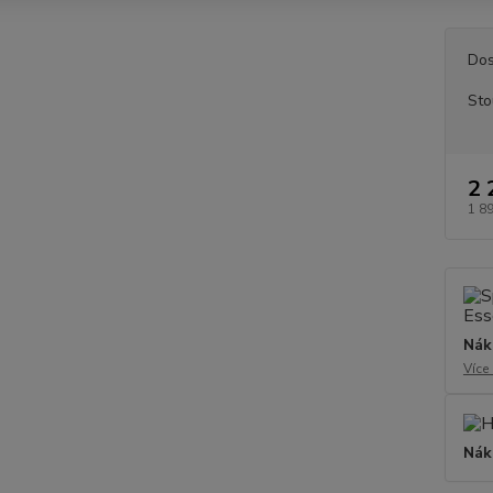
Dos
Sto
2 
1 8
Nák
Více
Nák