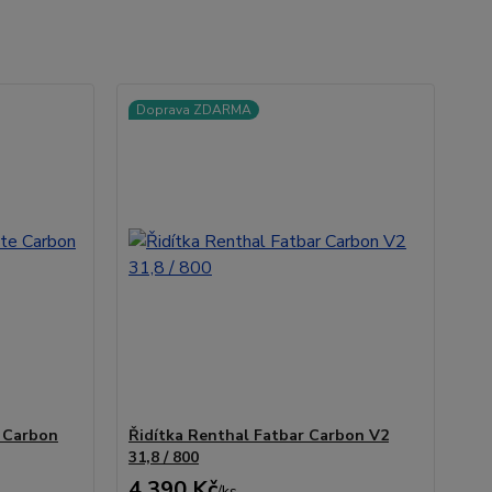
Doprava ZDARMA
e Carbon
Řidítka Renthal Fatbar Carbon V2
31,8 / 800
4 390 Kč
/
ks