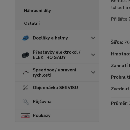
Renthal F
tuhost a 
Náhradní díly
Při šířce
Ostatní
Doplňky a helmy
Šířka:
76
Přestavby elektrokol /
Hmotnos
ELEKTRO SADY
Zahnutí k
Speedbox / upravení
rychlosti
Prohnutí
Objednávka SERVISU
Zvednutí
Půjčovna
Průměr
:
Poukazy