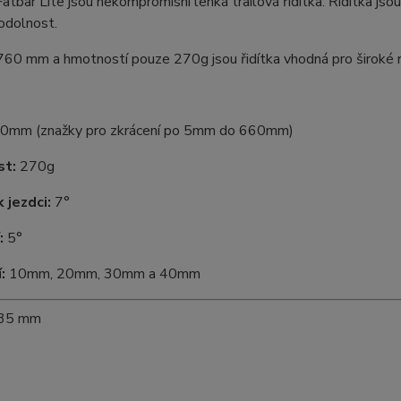
atbar Lite jsou nekompromisní lehká trailová řidítka. Řidítka jso
odolnost.
 760 mm a hmotností pouze 270g jsou řidítka vhodná pro široké roz
0mm (znažky pro zkrácení po 5mm do 660mm)
t:
270g
 jezdci:
7°
:
5°
:
10mm, 20mm, 30mm a 40mm
 35 mm