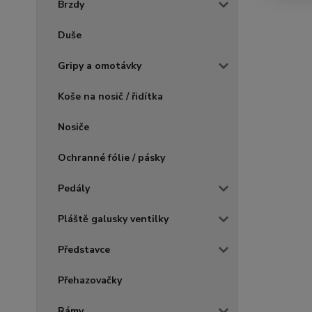
Brzdy
Duše
Gripy a omotávky
Koše na nosič / řidítka
Nosiče
Ochranné fólie / pásky
Pedály
Pláště galusky ventilky
Představce
Přehazovačky
Rámy