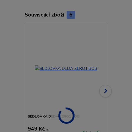
Související zboží
6
Novinka
Doprava ZD
SEDLOVKA DEDA ZERO1 BOB
SEDLOVKA 
TEAM
949 Kč
4 990 Kč
/
ks