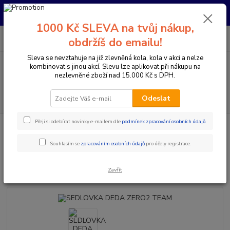
Pro nachystání kola / doplňků na prodejně si prosím zavolejte dopředu.
Děkujeme
1000 Kč SLEVA na tvůj nákup,
0
ks
+420 733 792 733
CZK
obdržíš do emailu!
za
0 Kč
PO-PÁ 10:00-17:00 | SO: 9:00-12:00
Sleva se nevztahuje na již zlevněná kola, kola v akci a nelze
kombinovat s jinou akcí. Slevu lze aplikovat při nákupu na
Menu
nezlevněné zboží nad 15.000 Kč s DPH.
Hledat
Odeslat
Přeji si odebírat novinky e-mailem dle
podmínek zpracování osobních údajů
.
Úvod
Komponenty na kolo
Sedlovky
Klasické sedlovky
SEDLOVKA DEDA ZERO2 TEAM
Souhlasím se
zpracováním osobních údajů
pro účely registrace.
SEDLOVKA DEDA ZERO2 TEAM
Zavřít
Novinka