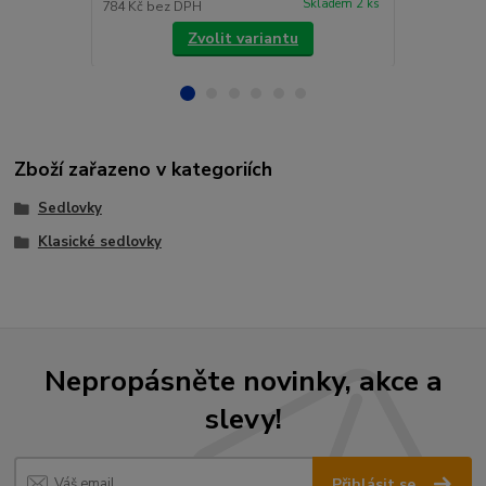
Skladem 2 ks
784 Kč
bez DPH
4 124 Kč
bez
Zvolit variantu
Zboží zařazeno v kategoriích
Sedlovky
Klasické sedlovky
Nepropásněte novinky, akce a
slevy!
Přihlásit se