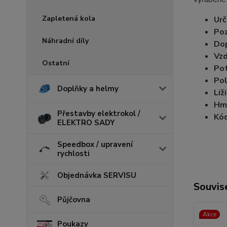
Zapletená kola
Urč
Poz
Náhradní díly
Dop
Vzd
Ostatní
Pot
Pol
Doplňky a helmy
Liž
Hm
Přestavby elektrokol /
Kód
ELEKTRO SADY
Speedbox / upravení
rychlosti
Objednávka SERVISU
Souvise
Půjčovna
Akce
Poukazy