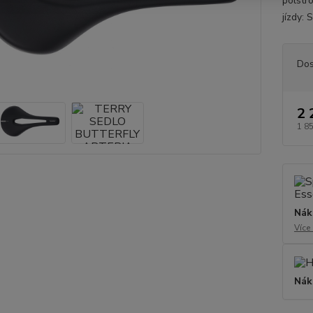
polstr
jízdy:
Dos
2 
1 8
Nák
Více
Nák