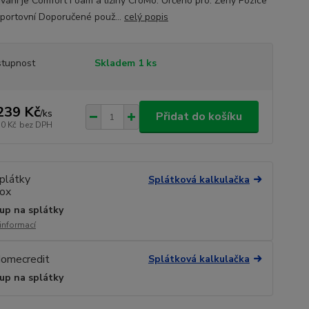
ování je Comfort Foam a ližiny CroMo. Určeno pro: Ženy Pozice
 Sportovní Doporučené použ...
celý popis
tupnost
Skladem 1 ks
239 Kč
/
ks
Přidat do košíku
50 Kč
bez DPH
Splátková kalkulačka
up na splátky
 informací
Splátková kalkulačka
up na splátky