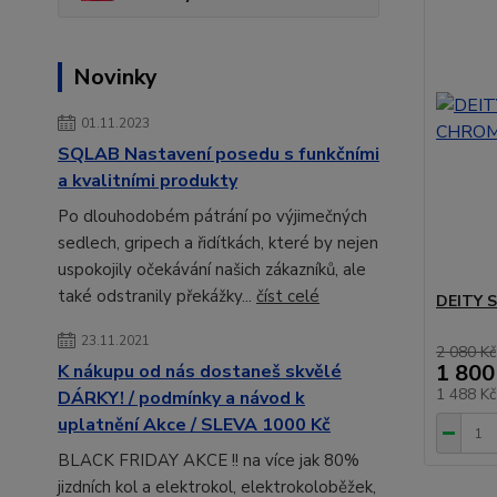
Novinky
01.11.2023
SQLAB Nastavení posedu s funkčními
a kvalitními produkty
Po dlouhodobém pátrání po výjimečných
sedlech, gripech a řidítkách, které by nejen
uspokojily očekávání našich zákazníků, ale
také odstranily překážky...
číst celé
DEITY 
23.11.2021
2 080 Kč
1 800
K nákupu od nás dostaneš skvělé
1 488 K
DÁRKY! / podmínky a návod k
uplatnění Akce / SLEVA 1000 Kč
BLACK FRIDAY AKCE !! na více jak 80%
jizdních kol a elektrokol, elektrokoloběžek,