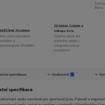
Číslo p
Barva:
ZDARMA DÁREK k
SEŘÍZENÍ ZDARMA
nákupu kola
Kolo před odesláním
Zdarma dárek dle
seřídíme a
vlastního výběru /
zkontolujeme ZDARMA
fotografie kola je
ilustrativní
etní specifikace
Hodnocení
0
Ko
tní specifikace
klistické sedlo navržené pro sportovní jízdu. Pohodlí a ergonom
sportovní sedlo, potah je vyroben z materiálu WeatherMax Dura 