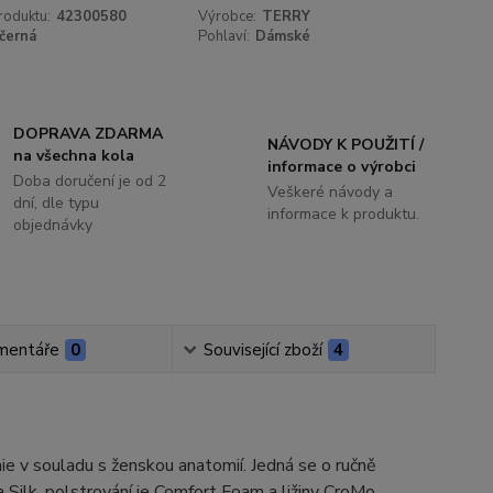
roduktu:
42300580
Výrobce:
TERRY
černá
Pohlaví:
Dámské
DOPRAVA ZDARMA
NÁVODY K POUŽITÍ /
na všechna kola
informace o výrobci
Doba doručení je od 2
Veškeré návody a
dní, dle typu
informace k produktu.
objednávky
mentáře
0
Související zboží
4
ie v souladu s ženskou anatomií. Jedná se o ručně
Silk, polstrování je Comfort Foam a ližiny CroMo.