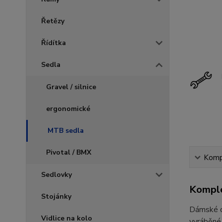
Řetězy
Řídítka
Sedla
Gravel / silnice
ergonomické
MTB sedla
Pivotal / BMX
Kompl
Sedlovky
Komple
Stojánky
Dámské cy
Vidlice na kolo
vyráběné 