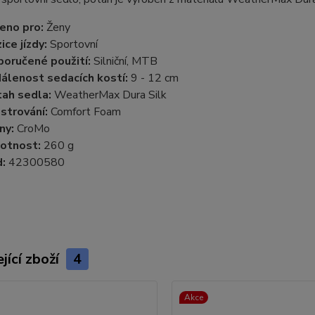
eno pro:
Ženy
ice jízdy:
Sportovní
oručené použití:
Silniční, MTB
álenost sedacích kostí:
9 - 12 cm
ah sedla:
WeatherMax Dura Silk
strování:
Comfort Foam
iny:
CroMo
otnost:
260 g
:
42300580
jící zboží
4
Akce