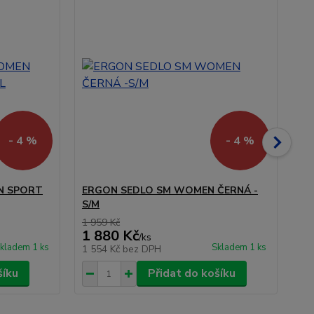
D
- 4 %
- 4 %
N SPORT
ERGON SEDLO SM WOMEN ČERNÁ -
ER
S/M
WO
1 959 Kč
3 2
1 880 Kč
3 
/
ks
kladem 1 ks
Skladem 1 ks
1 554 Kč
bez DPH
2 
šíku
Přidat do košíku