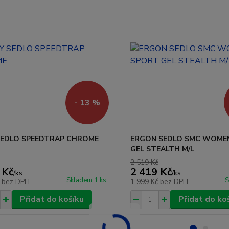
- 13 %
SEDLO SPEEDTRAP CHROME
ERGON SEDLO SMC WOME
GEL STEALTH M/L
2 519 Kč
 Kč
2 419 Kč
/
ks
/
ks
Skladem 1 ks
S
č
bez DPH
1 999 Kč
bez DPH
Přidat do košíku
Přidat do ko