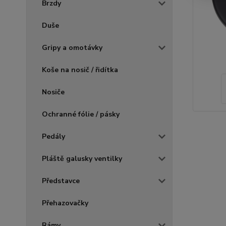
Brzdy
Duše
Gripy a omotávky
Koše na nosič / řidítka
Nosiče
Ochranné fólie / pásky
Pedály
Pláště galusky ventilky
Představce
Přehazovačky
Rámy