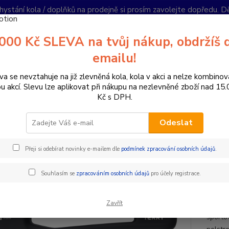
hystání kola / doplňků na prodejně si prosím zavolejte dopředu. 
í podmínky
Kontakty
Reklamace
Ochrana soukromí
Články
000 Kč SLEVA na tvůj nákup, obdržíš 
Nevíte
emailu!
Hledat
+420
PO-PÁ 
va se nevztahuje na již zlevněná kola, kola v akci a nelze kombinov
ou akcí. Slevu lze aplikovat při nákupu na nezlevněné zboží nad 15
Kč s DPH.
omponenty na kolo
Sedla
MTB sedla
TERRY SEDLO BUTTER
Odeslat
RY SEDLO BUTTERFLY ARTER
Přeji si odebírat novinky e-mailem dle
podmínek zpracování osobních údajů
.
Dáms
Souhlasím se
zpracováním osobních údajů
pro účely registrace.
Dámské
Zavřít
ergono
sporto