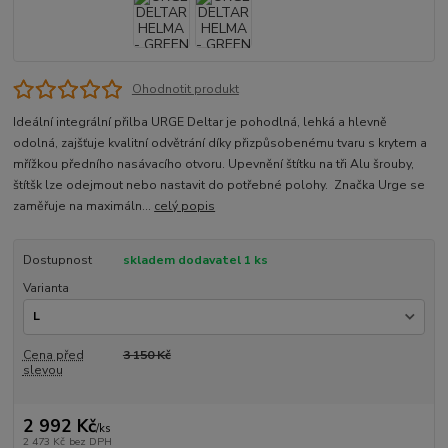
Ohodnotit produkt
Ideální integrální přilba URGE Deltar je pohodlná, lehká a hlevně
odolná, zajšťuje kvalitní odvětrání díky přizpůsobenému tvaru s krytem a
mřížkou předního nasávacího otvoru. Upevnění štítku na tři Alu šrouby,
štítšk lze odejmout nebo nastavit do potřebné polohy. Značka Urge se
zaměřuje na maximáln...
celý popis
Dostupnost
skladem dodavatel 1 ks
Varianta
Cena před
3 150 Kč
slevou
2 992 Kč
/
ks
2 473 Kč
bez DPH