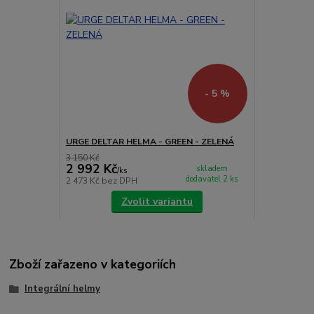
- 5 %
URGE DELTAR HELMA - GREEN - ZELENÁ
3 150 Kč
2 992 Kč
skladem
/
ks
dodavatel 2 ks
2 473 Kč
bez DPH
Zvolit variantu
Zboží zařazeno v kategoriích
Integrální helmy