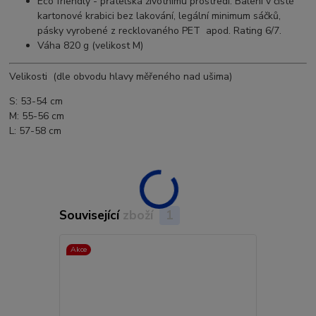
Eco friendly - přátelská životnímu prostředí: Balení v čisté
kartonové krabici bez lakování, legální minimum sáčků,
pásky vyrobené z recklovaného PET apod. Rating 6/7.
Váha 820 g (velikost M)
Velikosti (dle obvodu hlavy měřeného nad ušima)
S: 53-54 cm
M: 55-56 cm
L: 57-58 cm
Související zboží
1
Akce