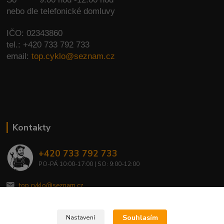
nebo dle telefonické domluvy
IČO: 02343860
tel.: +420 733 792 733
email:
top.cyklo@seznam.cz
Kontakty
+420 733 792 733
PO-PÁ 10:00-17:00 | SO: 9:00-12:00
top.cyklo@seznam.cz
Souhlasím
Nastavení