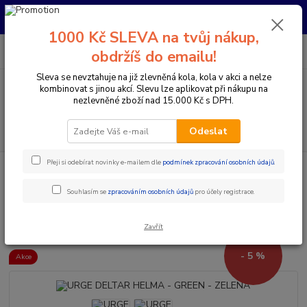
Pro nachystání kola / doplňků na prodejně si prosím zavolejte dopředu.
Děkujeme
1000 Kč SLEVA na tvůj nákup,
0
ks
+420 733 792 733
CZK
obdržíš do emailu!
za
0 Kč
PO-PÁ 10:00-17:00 | SO: 9:00-12:00
Sleva se nevztahuje na již zlevněná kola, kola v akci a nelze
kombinovat s jinou akcí. Slevu lze aplikovat při nákupu na
Menu
nezlevněné zboží nad 15.000 Kč s DPH.
Hledat
Odeslat
Přeji si odebírat novinky e-mailem dle
podmínek zpracování osobních údajů
.
Úvod
Doplňky a helmy
Cyklistické helmy
Integrální helmy
URGE DELTAR HELMA - GREEN - ZELENÁ
Souhlasím se
zpracováním osobních údajů
pro účely registrace.
URGE DELTAR HELMA - GREEN -
ZELENÁ
Zavřít
- 5 %
Akce