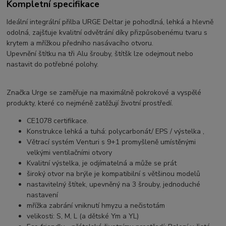
Kompletní specifikace
Ideální integrální přilba URGE Deltar je pohodlná, lehká a hlevně
odolná, zajšťuje kvalitní odvětrání díky přizpůsobenému tvaru s
krytem a mřížkou předního nasávacího otvoru.
Upevnění štítku na tři Alu šrouby, štítšk lze odejmout nebo
nastavit do potřebné polohy.
Značka Urge se zaměřuje na maximálně pokrokové a vyspělé
produkty, které co nejméně zatěžují životní prostředí.
CE1078 certifikace.
Konstrukce lehká a tuhá: polycarbonát/ EPS / výstelka ,
Větrací systém Venturi s 9+1 promyšleně umístěnými
velkými ventilačními otvory
Kvalitní výstelka, je odjímatelná a může se prát
široký otvor na brýle je kompatibilní s většinou modelů
nastavitelný štítek, upevněný na 3 šrouby, jednoduché
nastavení
mřížka zabrání vniknutí hmyzu a nečistotám
velikosti: S, M, L (a dětské Ym a YL)