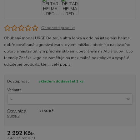
Ohodnotit produkt
Oblíbený model URGE Deltar je ultra lehká a odolná integrální helma,
dobře odvětraná, agresivní tvar s krytem mřížkou předního nasávacího
otvoru a nastavitelným předním štítkem upevněným na Alu šrouby. Eco
friendly Značka Urge se zaměřuje na maximálně pokrokové a vyspělé
udržitelné produkty, kter...
celý popis
Dostupnost
skladem dodavatel 1 ks
Varianta
Cena před
3 150 Kč
slevou
2 992 Kč
/
ks
2 473 Kč
bez DPH