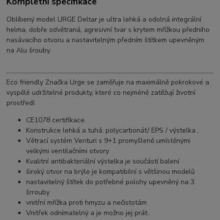
Kompletní specifikace
Oblíbený model URGE Deltar je ultra lehká a odolná integrální
helma, dobře odvětraná, agresivní tvar s krytem mřížkou předního
nasávacího otvoru a nastavitelným předním štítkem upevněným
na Alu šrouby.
Eco friendly Značka Urge se zaměřuje na maximálně pokrokové a
vyspělé udržitelné produkty, které co nejméně zatěžují životní
prostředí.
CE1078 certifikace.
Konstrukce lehká a tuhá: polycarbonát/ EPS / výstelka ,
Větrací systém Venturi s 9+1 promyšleně umístěnými
velkými ventilačními otvory
Kvalitní antibakteriální výstelka je součástí balení
široký otvor na brýle je kompatibilní s většinou modelů
nastavitelný štítek do potřebné polohy upevněný na 3
šrrouby
vnitřní mřížka proti hmyzu a nečistotám
Vnitřek odnímatelný a je možno jej prát.