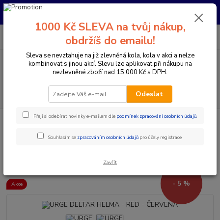
Pro nachystání kola / doplňků na prodejně si prosím zavolejte dopředu.
Děkujeme
1000 Kč SLEVA na tvůj nákup,
0
ks
+420 733 792 733
CZK
obdržíš do emailu!
za
0 Kč
PO-PÁ 10:00-17:00 | SO: 9:00-12:00
Sleva se nevztahuje na již zlevněná kola, kola v akci a nelze
kombinovat s jinou akcí. Slevu lze aplikovat při nákupu na
Menu
nezlevněné zboží nad 15.000 Kč s DPH.
Hledat
Odeslat
Přeji si odebírat novinky e-mailem dle
podmínek zpracování osobních údajů
.
Úvod
Doplňky a helmy
Cyklistické helmy
Integrální helmy
URGE DELTAR HELMA - RED - ČERVENÁ
Souhlasím se
zpracováním osobních údajů
pro účely registrace.
URGE DELTAR HELMA - RED -
ČERVENÁ
Zavřít
- 5 %
Akce