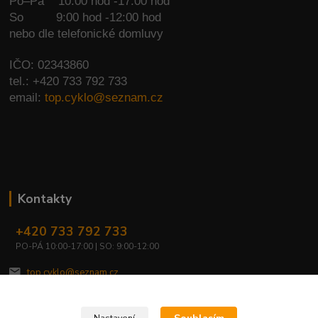
Po–Pá 10:00 hod -17:00 hod
So
9:00 hod -12:00 hod
nebo dle telefonické domluvy
IČO: 02343860
tel.: +420 733 792 733
email:
top.cyklo@seznam.cz
Kontakty
+420 733 792 733
PO-PÁ 10:00-17:00 | SO: 9:00-12:00
top.cyklo@seznam.cz