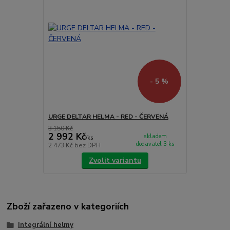
- 5 %
URGE DELTAR HELMA - RED - ČERVENÁ
3 150 Kč
2 992 Kč
skladem
/
ks
dodavatel 3 ks
2 473 Kč
bez DPH
Zvolit variantu
Zboží zařazeno v kategoriích
Integrální helmy