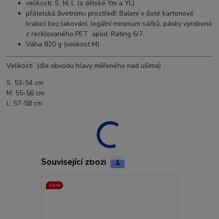
velikosti: S, M, L (a dětské Ym a YL)
přátelská životnímu prostředí: Balení v čisté kartonové
krabici bez lakování, legální minimum sáčků, pásky vyrobené
z recklovaného PET apod. Rating 6/7.
Váha 820 g (velikost M)
Velikosti (dle obvodu hlavy měřeného nad ušima)
S: 53-54 cm
M: 55-56 cm
L: 57-58 cm
Související zboží
1
Akce