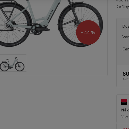
400 Wh
2ADispl
Dos
- 44 %
Var
Cen
60
49 
Nák
Více