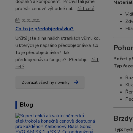
doplňků a komponent. Přichystali jsme
Materiál
pro Vás cenově výhodné nab...
číst celé
Vid
01.01.2021
Zdv
Hla
Co to je předobjednávka?
Určitě jste si na našich stránkách všimli kol,
u kterých je napsáno předobjednávka. Co
Poho
to je předobjednávka? Jak
Počet p
předobjednávka funguje? Předobje...
číst
Typ řaze
celé
Řaz
Zobrazit všechny novinky
Kli
Řem
Ped
Blog
Brzdy
Typ:
hydr