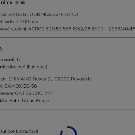
 rámu:
hliník
lice: SR SUNTOUR NCX-32-E Air LO
ih vidlice: 100 mm
vové složení: ACROS 320.52.569 IS52/28,6/ICR – ZS56/40/IP
n
řevodů:
8
ní:
nábojové (hub gear)
ení: SHIMANO Nexus SL-C6000 Revoshift
ky: SAMOX EC-58
enice: GATES CDC, 24T
ály: Bulls Urban Pedals
aulické kotoučové