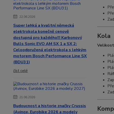
Pře
Pře
22.06.2026
Zad
Super lehká a kvalitní německá
elektrokola konečně cenově
Kola
dostupná pro každého!!! Karbonový
Bulls Sonic EVO AM SX 1 a SX 2:
Velikost
Celoodpružená elektrokola s lehkým
Plá
motorem Bosch Performance Line SX
Plá
(BDU31)
Plá
číst celé
Ráf
Zap
Pře
Zad
21.06.2026
Budoucnost a historie značky Crussis
Komp
(Avinox, Eurobike 2026 a modely