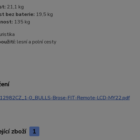
t:
21,1 kg
t bez baterie:
19,5 kg
nost:
135 kg
ristika
oužití:
lesní a polní cesty
žení
12982CZ_1-0_BULLS-Brose-FIT-Remote-LCD-MY22.pdf
jící zboží
1