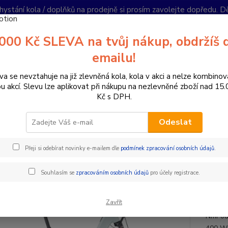
hystání kola / doplňků na prodejně si prosím zavolejte dopředu. 
í podmínky
Kontakty
Reklamace
Ochrana soukromí
Články
000 Kč SLEVA na tvůj nákup, obdržíš 
Nevíte
emailu!
Hledat
+420
PO-PÁ 
va se nevztahuje na již zlevněná kola, kola v akci a nelze kombinov
ou akcí. Slevu lze aplikovat při nákupu na nezlevněné zboží nad 15
Kč s DPH.
lektrokola
Městská elektrokola
Bulls CROSS LITE EVO SX Belt
Odeslat
s CROSS LITE EVO SX Belt
Přeji si odebírat novinky e-mailem dle
podmínek zpracování osobních údajů
.
 ZDARMA
ZDA
Souhlasím se
zpracováním osobních údajů
pro účely registrace.
E-bike
Zavřít
motoru
NmPodp