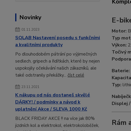
Komple
Novinky
E-bik
01.11.2023
Motor:
B
SQLAB Nastavení posedu s funkčními
Typ mot
a kvalitními produkty
Výkon:
2
Točivý 
Po dlouhodobém pátrání po výjimečných
Podpora
sedlech, gripech a řidítkách, které by nejen
uspokojily očekávání našich zákazníků, ale
Baterie:
také odstranily překážky...
číst celé
Kapacita
Typ:
lith
23.11.2021
K nákupu od nás dostaneš skvělé
Nabíječk
DÁRKY! / podmínky a návod k
Displej /
uplatnění Akce / SLEVA 1000 Kč
BLACK FRIDAY AKCE !! na více jak 80%
Rám a
jizdních kol a elektrokol, elektrokoloběžek,