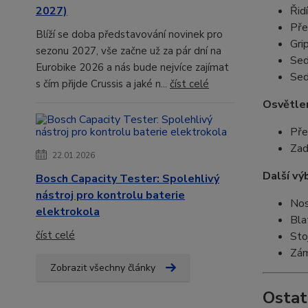
2027)
Řid
Pře
Blíží se doba představování novinek pro
Gri
sezonu 2027, vše začne už za pár dní na
Sed
Eurobike 2026 a nás bude nejvíce zajímat
Sed
s čím přijde Crussis a jaké n...
číst celé
Osvětlen
Pře
Zad
22.01.2026
Další vý
Bosch Capacity Tester: Spolehlivý
nástroj pro kontrolu baterie
Nos
elektrokola
Bla
číst celé
Sto
Zám
Zobrazit všechny články
Ostat