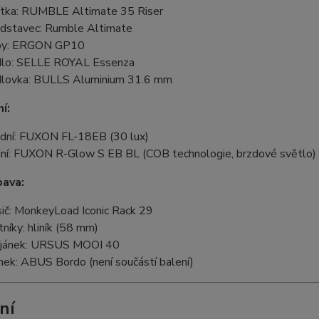
ítka: RUMBLE Altimate 35 Riser
dstavec: Rumble Altimate
py: ERGON GP10
lo: SELLE ROYAL Essenza
lovka: BULLS Aluminium 31.6 mm
í:
dní: FUXON FL-18EB (30 lux)
ní: FUXON R-Glow S EB BL (COB technologie, brzdové světlo)
bava:
ič: MonkeyLoad Iconic Rack 29
tníky: hliník (58 mm)
jánek: URSUS MOOI 40
ek: ABUS Bordo (není součástí balení)
ní