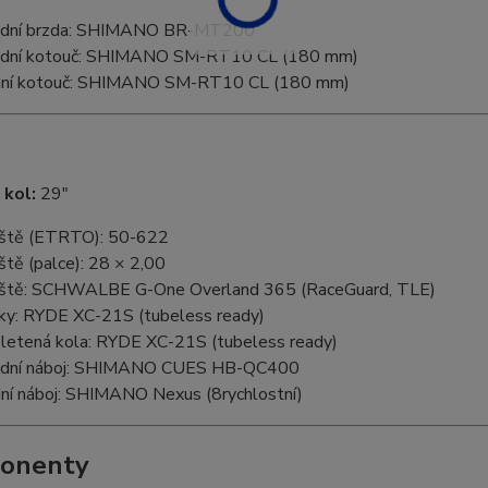
dní brzda: SHIMANO BR-MT200
dní kotouč: SHIMANO SM-RT10 CL (180 mm)
ní kotouč: SHIMANO SM-RT10 CL (180 mm)
 kol:
29"
ště (ETRTO): 50-622
ště (palce): 28 × 2,00
ště: SCHWALBE G-One Overland 365 (RaceGuard, TLE)
ky: RYDE XC-21S (tubeless ready)
letená kola: RYDE XC-21S (tubeless ready)
dní náboj: SHIMANO CUES HB-QC400
ní náboj: SHIMANO Nexus (8rychlostní)
onenty