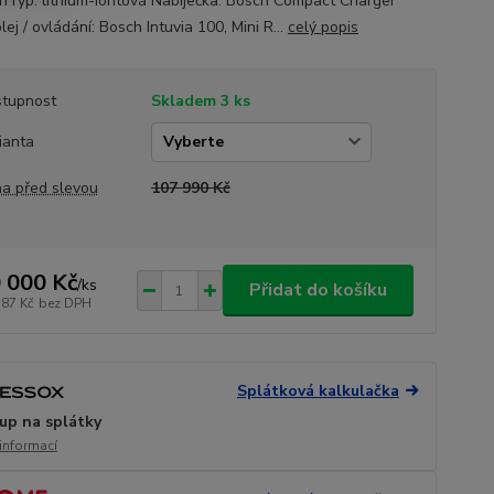
Typ: lithium-iontová Nabíječka: Bosch Compact Charger
ej / ovládání: Bosch Intuvia 100, Mini R...
celý popis
tupnost
Skladem 3 ks
ianta
a před slevou
107 990 Kč
 000 Kč
/
ks
Přidat do košíku
587 Kč
bez DPH
Splátková kalkulačka
up na splátky
 informací