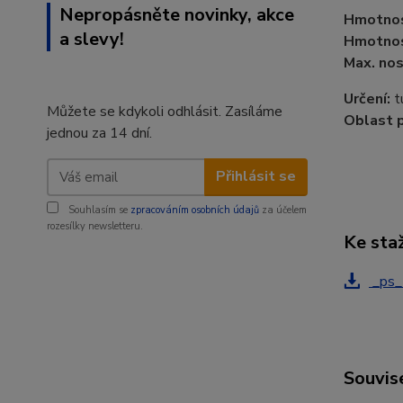
Nepropásněte novinky, akce
Hmotnos
a slevy!
Hmotnos
Max. nos
Určení:
tu
Můžete se kdykoli odhlásit. Zasíláme
Oblast p
jednou za 14 dní.
Přihlásit se
Souhlasím se
zpracováním osobních údajů
za účelem
rozesílky newsletteru.
Ke sta
_ps_
Souvise