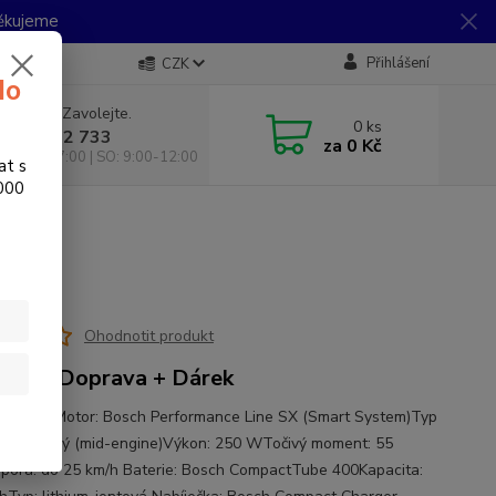
Děkujeme
Přihlášení
CZK
do
 si rady? Zavolejte.
0
ks
 733 792 733
za
0 Kč
10:00-17:00 | SO: 9:00-12:00
at s
.000
Ohodnotit produkt
RMA Doprava + Dárek
 systém Motor: Bosch Performance Line SX (Smart System)Typ
: středový (mid-engine)Výkon: 250 WTočivý moment: 55
ora: do 25 km/h Baterie: Bosch CompactTube 400Kapacita: