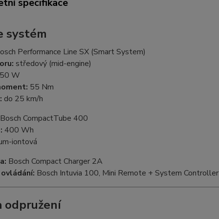
tní specifikace
e systém
osch Performance Line SX (Smart System)
oru:
středový (mid-engine)
50 W
moment:
55 Nm
:
do 25 km/h
Bosch CompactTube 400
:
400 Wh
ium-iontová
a:
Bosch Compact Charger 2A
 ovládání:
Bosch Intuvia 100, Mini Remote + System Controller
 odpružení