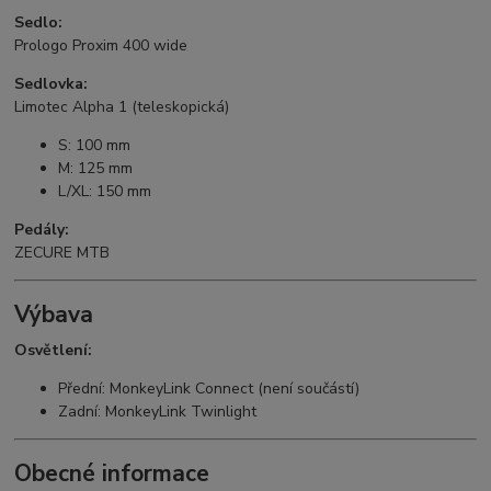
Sedlo:
Prologo Proxim 400 wide
Sedlovka:
Limotec Alpha 1 (teleskopická)
S: 100 mm
M: 125 mm
L/XL: 150 mm
Pedály:
ZECURE MTB
Výbava
Osvětlení:
Přední: MonkeyLink Connect (není součástí)
Zadní: MonkeyLink Twinlight
Obecné informace