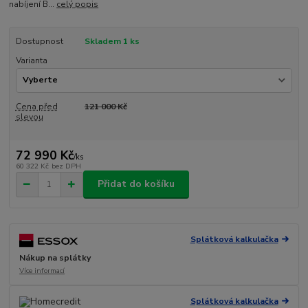
nabíjení B...
celý popis
Dostupnost
Skladem 1 ks
Varianta
Cena před
121 000 Kč
slevou
72 990 Kč
/
ks
60 322 Kč
bez DPH
Přidat do košíku
Splátková kalkulačka
Nákup na splátky
Více informací
Splátková kalkulačka