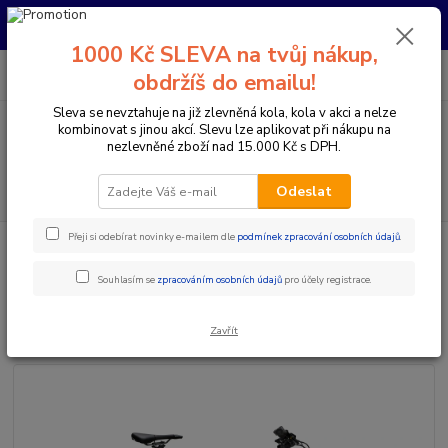
Pro nachystání kola / doplňků na prodejně si prosím zavolejte dopředu.
Děkujeme
1000 Kč SLEVA na tvůj nákup,
0
ks
+420 733 792 733
CZK
obdržíš do emailu!
za
0 Kč
PO-PÁ 10:00-17:00 | SO: 9:00-12:00
Sleva se nevztahuje na již zlevněná kola, kola v akci a nelze
kombinovat s jinou akcí. Slevu lze aplikovat při nákupu na
Menu
nezlevněné zboží nad 15.000 Kč s DPH.
Hledat
Odeslat
Přeji si odebírat novinky e-mailem dle
podmínek zpracování osobních údajů
.
Úvod
Elektrokola
Horská elektrokola
Celoodpružená elektrokola
29"/27,5"+
Bulls Sonic EVO TR 1 29
Souhlasím se
zpracováním osobních údajů
pro účely registrace.
Bulls Sonic EVO TR 1 29
Zavřít
Novinka
Akce
TOP produkt
Doprava ZDARMA