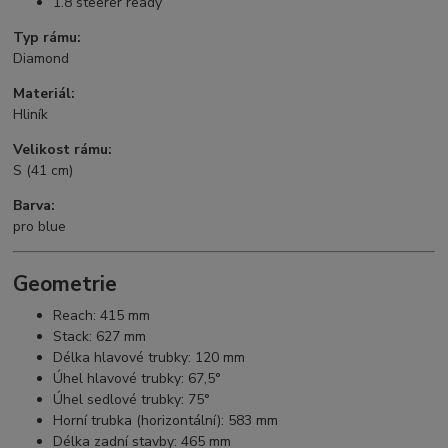
1.8 steerer ready
Typ rámu:
Diamond
Materiál:
Hliník
Velikost rámu:
S (41 cm)
Barva:
pro blue
Geometrie
Reach: 415 mm
Stack: 627 mm
Délka hlavové trubky: 120 mm
Úhel hlavové trubky: 67,5°
Úhel sedlové trubky: 75°
Horní trubka (horizontální): 583 mm
Délka zadní stavby: 465 mm