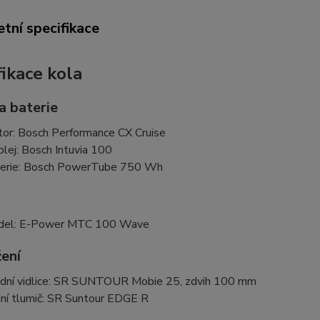
tní specifikace
fikace kola
a baterie
or: Bosch Performance CX Cruise
plej: Bosch Intuvia 100
erie: Bosch PowerTube 750 Wh
del: E-Power MTC 100 Wave
ení
dní vidlice: SR SUNTOUR Mobie 25, zdvih 100 mm
ní tlumič: SR Suntour EDGE R