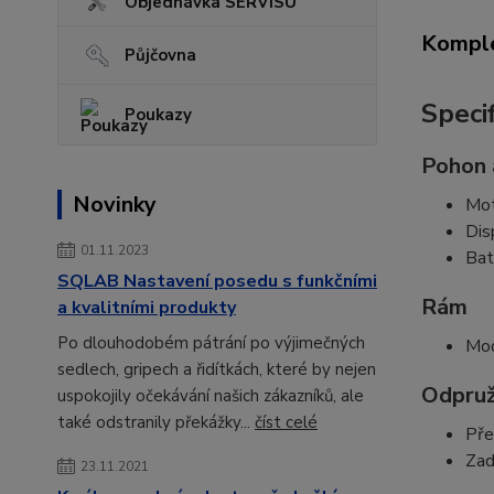
Objednávka SERVISU
Komple
Půjčovna
Speci
Poukazy
Pohon 
Novinky
Mot
Dis
01.11.2023
Bat
SQLAB Nastavení posedu s funkčními
Rám
a kvalitními produkty
Po dlouhodobém pátrání po výjimečných
Mo
sedlech, gripech a řidítkách, které by nejen
Odpruž
uspokojily očekávání našich zákazníků, ale
také odstranily překážky...
číst celé
Pře
Zad
23.11.2021