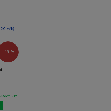
- 13 %
h)
kladem 2 ks