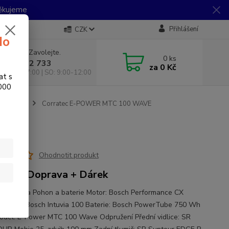
Děkujeme
Přihlášení
CZK
do
 si rady? Zavolejte.
0
ks
 733 792 733
za
0 Kč
10:00-17:00 | SO: 9:00-12:00
at s
.000
 nástupem
Corratec E-POWER MTC 100 WAVE
Ohodnotit produkt
RMA Doprava + Dárek
ikace kola Pohon a baterie Motor: Bosch Performance CX
 Displej: Bosch Intuvia 100 Baterie: Bosch PowerTube 750 Wh
del: E-Power MTC 100 Wave Odpružení Přední vidlice: SR