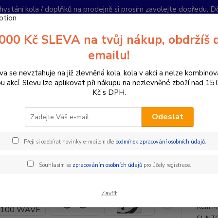
hystání kola / doplňků na prodejně si prosím zavolejte dopředu. 
í podmínky
Kontakty
Reklamace
Ochrana soukromí
Články
000 Kč SLEVA na tvůj nákup, obdržíš 
Nevíte
emailu!
Hledat
+420
PO-PÁ 
va se nevztahuje na již zlevněná kola, kola v akci a nelze kombinov
ou akcí. Slevu lze aplikovat při nákupu na nezlevněné zboží nad 15
Kč s DPH.
lektrokola
Horská elektrokola
Celoodpružená elektrokola s nízkým
Odeslat
ratec E-POWER MTC 100 WAVE
Přeji si odebírat novinky e-mailem dle
podmínek zpracování osobních údajů
.
Akce
TOP produkt
Doprava ZDARMA
- 15 %
ZDA
Souhlasím se
zpracováním osobních údajů
pro účely registrace.
Specif
Zavřít
Cruise
Rám Mo