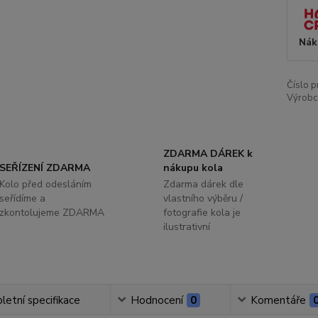
Nák
Číslo p
Výrobc
ZDARMA DÁREK k
SEŘÍZENÍ ZDARMA
nákupu kola
Kolo před odesláním
Zdarma dárek dle
seřídíme a
vlastního výběru /
zkontolujeme ZDARMA
fotografie kola je
ilustrativní
etní specifikace
Hodnocení
0
Komentáře