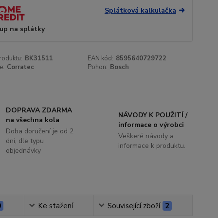
Splátková kalkulačka
up na splátky
roduktu:
BK31511
EAN kód:
8595640729722
e:
Corratec
Pohon:
Bosch
DOPRAVA ZDARMA
NÁVODY K POUŽITÍ /
na všechna kola
informace o výrobci
Doba doručení je od 2
Veškeré návody a
dní, dle typu
informace k produktu.
objednávky
0
Ke stažení
Související zboží
2