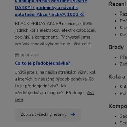
K nákupu od nás dostaneš skvělé
Řazení
DÁRKY! / podmínky a návod k
Řaz
uplatnění Akce / SLEVA 1000 Kč
Poč
BLACK FRIDAY AKCE !! na více jak 80%
Kaz
jizdních kol a elektrokol, elektrokoloběžek,
Kli
doplňků a komponent. Přichystali jsme
pro Vás cenově výhodné nab...
číst celé
Brzdy
01.01.2021
Pře
Co to je předobjednávka?
Zad
Určitě jste si na našich stránkách všimli kol,
Kola a
u kterých je napsáno předobjednávka. Co
to je předobjednávka? Jak
Kol
předobjednávka funguje? Předobje...
číst
Plá
celé
Kompo
Zobrazit všechny novinky
Sed
Sed