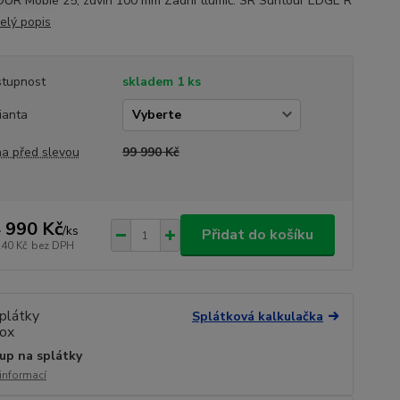
R Mobie 25, zdvih 100 mm Zadní tlumič: SR Suntour EDGE R
elý popis
tupnost
skladem 1 ks
ianta
a před slevou
99 990 Kč
 990 Kč
/
ks
Přidat do košíku
240 Kč
bez DPH
Splátková kalkulačka
up na splátky
 informací