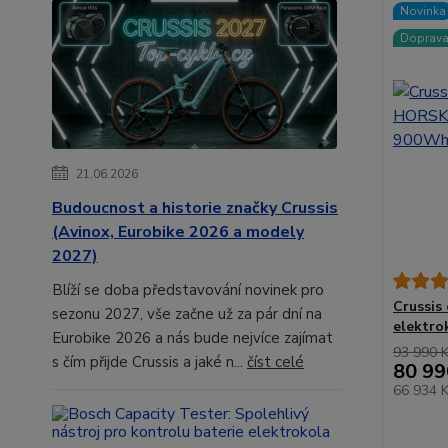
Novinka
Doprav
21.06.2026
Budoucnost a historie značky Crussis
(Avinox, Eurobike 2026 a modely
2027)
Blíží se doba představování novinek pro
Crussis
sezonu 2027, vše začne už za pár dní na
elektro
Eurobike 2026 a nás bude nejvíce zajímat
93 990 
s čím přijde Crussis a jaké n...
číst celé
80 99
66 934 