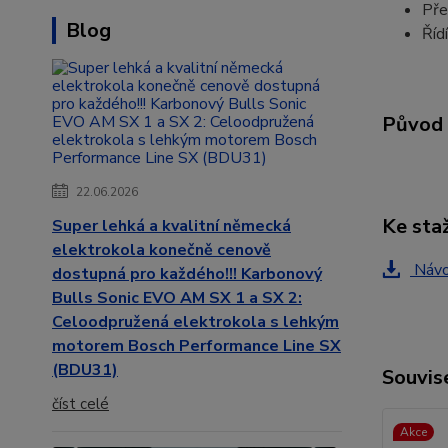
Pře
Blog
Říd
Původ 
22.06.2026
Ke sta
Super lehká a kvalitní německá
elektrokola konečně cenově
Návo
dostupná pro každého!!! Karbonový
Bulls Sonic EVO AM SX 1 a SX 2:
Celoodpružená elektrokola s lehkým
motorem Bosch Performance Line SX
(BDU31)
Souvise
číst celé
Akce