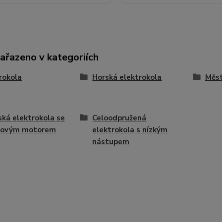
zařazeno v kategoriích
rokola
Horská elektrokola
Měst
ká elektrokola se
Celoodpružená
dovým motorem
elektrokola s nízkým
nástupem