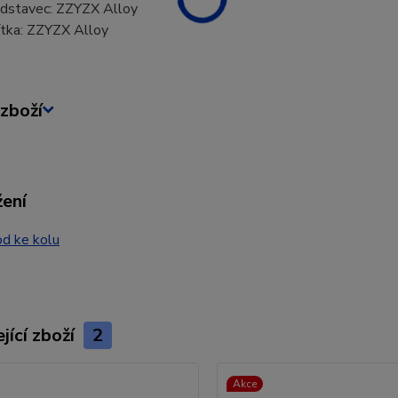
dstavec: ZZYZX Alloy
ítka: ZZYZX Alloy
zboží
žení
d ke kolu
jící zboží
2
Akce