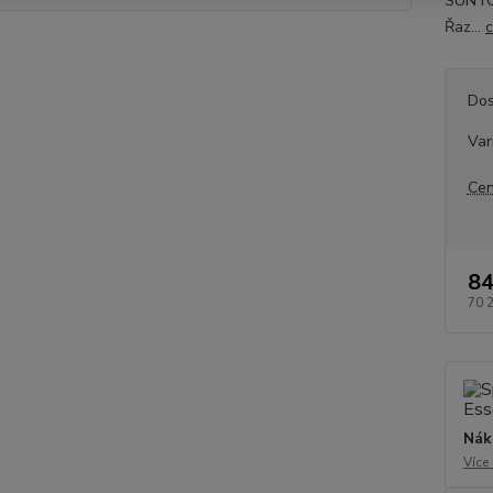
SUNTOU
Řaz...
c
Dos
Var
Cen
84
70 
Nák
Více