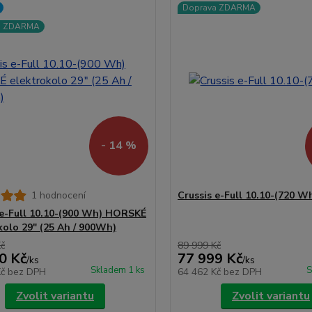
Doprava ZDARMA
a ZDARMA
- 14 %
1 hodnocení
Crussis e-Full 10.10-(720 W
 e-Full 10.10-(900 Wh) HORSKÉ
kolo 29" (25 Ah / 900Wh)
Kč
89 999 Kč
0 Kč
77 999 Kč
/
ks
/
ks
Skladem 1 ks
S
Kč
bez DPH
64 462 Kč
bez DPH
Zvolit variantu
Zvolit variantu