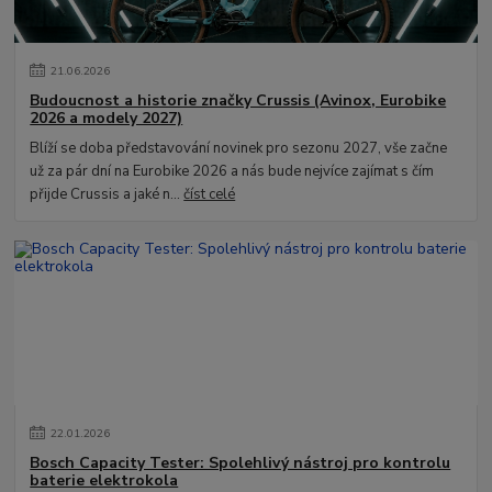
21
.
06
.
2026
Budoucnost a historie značky Crussis (Avinox, Eurobike
2026 a modely 2027)
Blíží se doba představování novinek pro sezonu 2027, vše začne
už za pár dní na Eurobike 2026 a nás bude nejvíce zajímat s čím
přijde Crussis a jaké n...
číst celé
22
.
01
.
2026
Bosch Capacity Tester: Spolehlivý nástroj pro kontrolu
baterie elektrokola