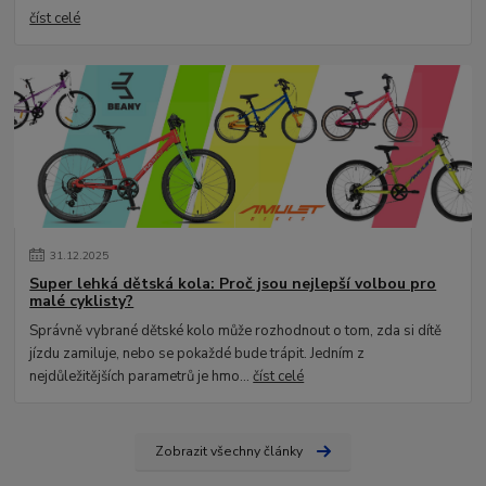
číst celé
31
.
12
.
2025
Super lehká dětská kola: Proč jsou nejlepší volbou pro
malé cyklisty?
Správně vybrané dětské kolo může rozhodnout o tom, zda si dítě
jízdu zamiluje, nebo se pokaždé bude trápit. Jedním z
nejdůležitějších parametrů je hmo...
číst celé
Zobrazit všechny články