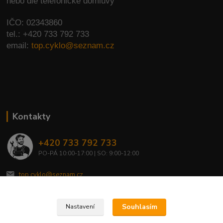
nebo dle telefonické domluvy
IČO: 02343860
tel.: +420 733 792 733
email:
top.cyklo@seznam.cz
Kontakty
+420 733 792 733
PO-PÁ 10:00-17:00 | SO: 9:00-12:00
top.cyklo@seznam.cz
Souhlasím
Nastavení