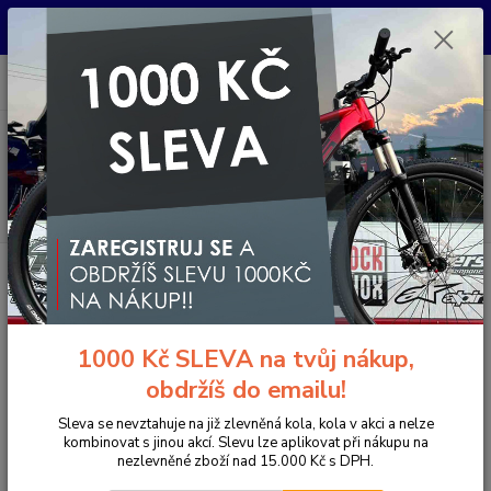
Pro nachystání kola / doplňků na prodejně si prosím zavolejte dopředu.
Děkujeme
0
ks
+420 733 792 733
CZK
za
0 Kč
PO-PÁ 10:00-17:00 | SO: 9:00-12:00
Menu
Hledat
Úvod
DOPRAVA / DOBA DODÁNÍ
DOPRAVA / DOBA DODÁNÍ
1000 Kč SLEVA na tvůj nákup,
Doprava Zdarma se vztahuje na všechna elektrokola a jízdní
obdržíš do emailu!
kola.
Sleva se nevztahuje na již zlevněná kola, kola v akci a nelze
Doba dodání:
kombinovat s jinou akcí. Slevu lze aplikovat při nákupu na
nezlevněné zboží nad 15.000 Kč s DPH.
Doručení kola probíhá v rozmezí 3 - 7 pracovních dnů.