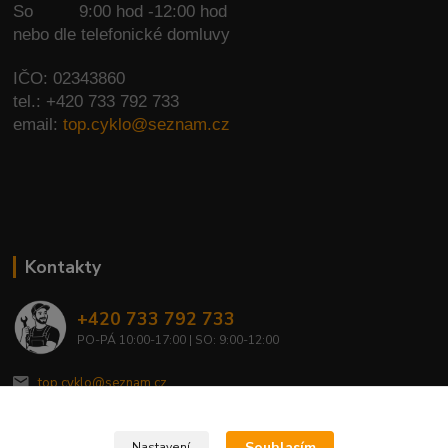
So
9:00 hod -12:00 hod
nebo dle telefonické domluvy
IČO: 02343860
tel.: +420 733 792 733
email:
top.cyklo@seznam.cz
Kontakty
+420 733 792 733
PO-PÁ 10:00-17:00 | SO: 9:00-12:00
top.cyklo@seznam.cz
Souhlasím
Nastavení