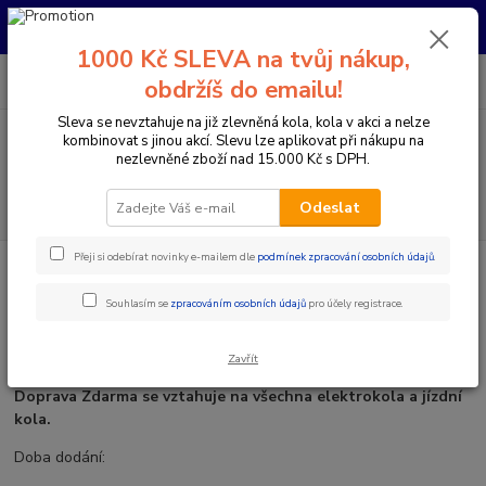
Pro nachystání kola / doplňků na prodejně si prosím zavolejte dopředu.
Děkujeme
1000 Kč SLEVA na tvůj nákup,
0
ks
+420 733 792 733
CZK
obdržíš do emailu!
za
0 Kč
PO-PÁ 10:00-17:00 | SO: 9:00-12:00
Sleva se nevztahuje na již zlevněná kola, kola v akci a nelze
kombinovat s jinou akcí. Slevu lze aplikovat při nákupu na
Menu
nezlevněné zboží nad 15.000 Kč s DPH.
Hledat
Odeslat
Přeji si odebírat novinky e-mailem dle
podmínek zpracování osobních údajů
.
Úvod
Novinky
DOPRAVA / DOBA DODÁNÍ
Souhlasím se
zpracováním osobních údajů
pro účely registrace.
DOPRAVA / DOBA DODÁNÍ
31.12.2022
Zavřít
Doprava Zdarma se vztahuje na všechna elektrokola a jízdní
kola.
Doba dodání: