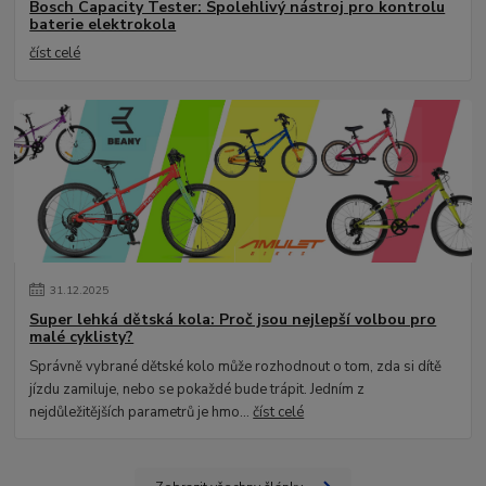
Bosch Capacity Tester: Spolehlivý nástroj pro kontrolu
baterie elektrokola
číst celé
31
.
12
.
2025
Super lehká dětská kola: Proč jsou nejlepší volbou pro
malé cyklisty?
Správně vybrané dětské kolo může rozhodnout o tom, zda si dítě
jízdu zamiluje, nebo se pokaždé bude trápit. Jedním z
nejdůležitějších parametrů je hmo...
číst celé