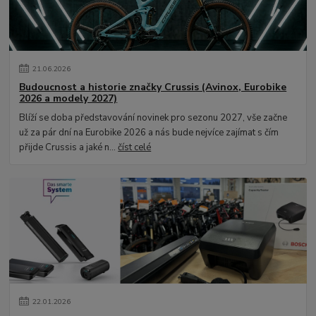
21
.
06
.
2026
Budoucnost a historie značky Crussis (Avinox, Eurobike
2026 a modely 2027)
Blíží se doba představování novinek pro sezonu 2027, vše začne
už za pár dní na Eurobike 2026 a nás bude nejvíce zajímat s čím
přijde Crussis a jaké n...
číst celé
22
.
01
.
2026