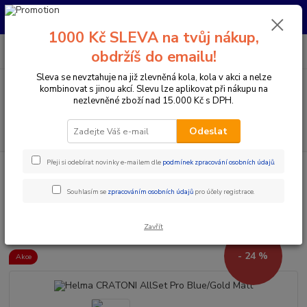
Pro nachystání kola / doplňků na prodejně si prosím zavolejte dopředu.
Děkujeme
1000 Kč SLEVA na tvůj nákup,
0
ks
+420 733 792 733
CZK
obdržíš do emailu!
za
0 Kč
PO-PÁ 10:00-17:00 | SO: 9:00-12:00
Sleva se nevztahuje na již zlevněná kola, kola v akci a nelze
kombinovat s jinou akcí. Slevu lze aplikovat při nákupu na
Menu
nezlevněné zboží nad 15.000 Kč s DPH.
Hledat
Odeslat
Přeji si odebírat novinky e-mailem dle
podmínek zpracování osobních údajů
.
Úvod
Doplňky a helmy
Cyklistické helmy
Otevřené helmy
Helma
CRATONI AllSet Pro Blue/Gold Matt
Souhlasím se
zpracováním osobních údajů
pro účely registrace.
Helma CRATONI AllSet Pro
Blue/Gold Matt
Zavřít
- 24 %
Akce