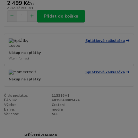
2 499 Kč
/
ks
2 065 Kč
bez DPH
Přidat do košíku
Splátková kalkulačka
Nákup na splátky
Více informací
Splátková kalkulačka
Nákup na splátky
Číslo produktu:
113316H1
EAN kód:
4035849089424
Výrobce:
Cratoni
Barva:
modrá
Varianta:
M-L
SEŘÍZENÍ ZDARMA