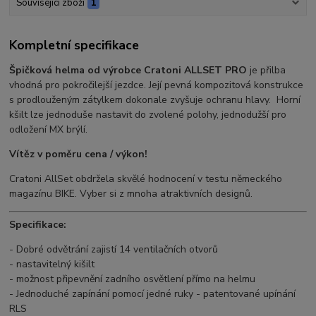
Související zboží
1
Kompletní specifikace
Špičková helma od výrobce Cratoni ALLSET PRO
je přilba
vhodná pro pokročilejší jezdce. Její pevná kompozitová konstrukce
s prodlouženým zátylkem dokonale zvyšuje ochranu hlavy. Horní
kšilt lze jednoduše nastavit do zvolené polohy, jednodužší pro
odložení MX brýlí.
Vítěz v poměru cena / výkon!
Cratoni AllSet obdržela skvělé hodnocení v testu německého
magazínu BIKE. Vyber si z mnoha atraktivních designů.
Specifikace:
- Dobré odvětrání zajistí 14 ventilačních otvorů
- nastavitelný kišilt
- možnost připevnění zadního osvětlení přímo na helmu
- Jednoduché zapínání pomocí jedné ruky - patentované upínání
RLS