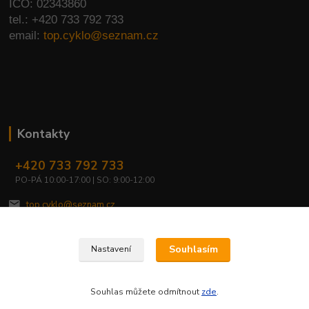
IČO: 02343860
tel.: +420 733 792 733
email:
top.cyklo@seznam.cz
Kontakty
+420 733 792 733
PO-PÁ 10:00-17:00 | SO: 9:00-12:00
top.cyklo@seznam.cz
Souhlasím
Nastavení
Souhlas můžete odmítnout
zde
.
Vytvořeno na
Eshop-rychle.cz