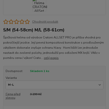
Ohodnotit produkt
S/M (54-58cm) M/L (58-61cm)
Špičková helma od výrobce Cratoni ALLSET PRO je přilba vhodná pro
pokročilejší jezdce. Její pevná kompozitová konstrukce s prodlouženým
zátylkem dokonale zvyšuje ochranu hlavy. Horní kšilt lze jednoduše
nastavit do zvolené polohy, jednodužší pro odložení MX brýlí. Vítěz v
poměru cena / výkon! Crato...
celý popis
Dostupnost
Skladem 1 ks
Varianta
Cena před
3 299 Kč
slevou