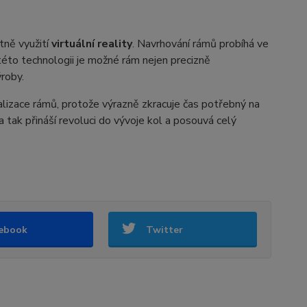
etně využití
virtuální reality
. Navrhování rámů probíhá ve
 této technologii je možné rám nejen precizně
ýroby.
lizace rámů, protože výrazně zkracuje čas potřebný na
 tak přináší revoluci do vývoje kol a posouvá celý
ebook
Twitter