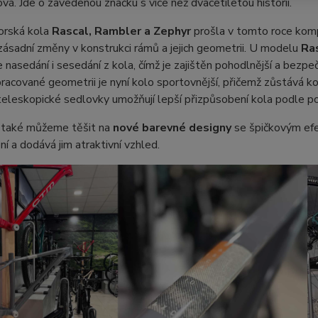
ová. Jde o zavedenou značku s více než dvacetiletou historií.
orská kola
Rascal, Rambler a Zephyr
prošla v tomto roce komp
zásadní změny v konstrukci rámů a jejich geometrii. U modelu
Ra
 nasedání i sesedání z kola, čímž je zajištěn pohodlnější a bezpe
racované geometrii je nyní kolo sportovnější, přičemž zůstává kom
 teleskopické sedlovky umožňují lepší přizpůsobení kola podle p
 také můžeme těšit na
nové barevné designy
se špičkovým efek
í a dodává jim atraktivní vzhled.