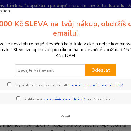
hystání kola / doplňků na prodejně si prosím zavolejte dopředu. 
í podmínky
Kontakty
Reklamace
Ochrana soukromí
Články
000 Kč SLEVA na tvůj nákup, obdržíš 
Nevíte
emailu!
Hledat
+420
PO-PÁ 
va se nevztahuje na již zlevněná kola, kola v akci a nelze kombinov
ou akcí. Slevu lze aplikovat při nákupu na nezlevněné zboží nad 15
Kč s DPH.
lánky
Jaké novinky budou v modelové řadě CTM 2025 ?
Odeslat
2024
 novinky budou v modelové řad
Přeji si odebírat novinky e-mailem dle
podmínek zpracování osobních údajů
.
rok 2025 a s ním i nová modelová řada od výrobce CTM, na jaké
Souhlasím se
zpracováním osobních údajů
pro účely registrace.
TM vyrábí a testuje kola na Slovensku ve Staré Turé již o
Zavřít
n sportem, ale i životním stylem. Každý model je pečlivě testov
o maximální kvalitu. CTM nabízí kola pro všechny typy cyklistů – 