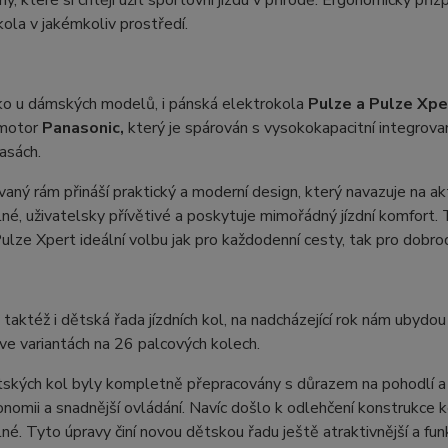
kola v jakémkoliv prostředí.
ko u dámských modelů, i pánská elektrokola
Pulze a Pulze Xpe
 motor
Panasonic,
který je spárován s vysokokapacitní integrovano
rasách.
aný rám přináší praktický a moderní design, který navazuje na ak
né, uživatelsky přívětivé a poskytuje mimořádný jízdní komfort
ulze Xpert ideální volbu jak pro každodenní cesty, tak pro dobrod
e taktéž i dětská řada jízdních kol, na nadcházející rok nám uby
ve variantách na 26 palcových kolech.
kých kol byly kompletně přepracovány s důrazem na pohodlí a př
onomii a snadnější ovládání. Navíc došlo k odlehčení konstrukce ko
né. Tyto úpravy činí novou dětskou řadu ještě atraktivnější a funk