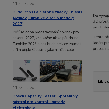
21.06.2026
Budoucnost a historie značky Crussis
Do vývoje
(Avinox, Eurobike 2026 a modely
3D prostř
2027)
prohlédno
Blíží se doba představování novinek pro
Tento pří
sezonu 2027, vše začne už za pár dní na
ladění pr
Eurobike 2026 a nás bude nejvíce zajímat
proces na
s čím přijde Crussis a jaké n...
číst celé
Líbil 
22.01.2026
Bosch Capacity Tester: Spolehlivý
nástroj pro kontrolu baterie
elektrokola