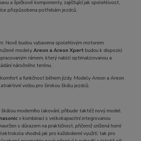
avu a špičkové komponenty, zajišťující jak spolehlivost,
 více přizpůsobena potřebám jezdců.
ením. Nově budou vybavena spolehlivým motorem
dpružené modely
Areon a Areon Xpert
budou k dispozici
epracovaným rámem, který nabízí optimalizovanou a
vládání náročného terénu.
 komfort a funkčnost během jízdy. Modely Areon a Areon
traktivní volbu pro širokou škálu jezdců.
škálou moderního lakování, přibude taktéž nový model
nasonic
v kombinaci s velkokapacitní integrovanou
e navržen s důrazem na praktičnost, přičemž snížená horní
lektrokola vhodná jak pro každodenní využití, tak pro
způsobená geometrie navíc přispívá k pohodlí a jistotě při