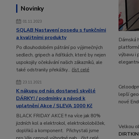
Novinky
01.11.2023
SQLAB Nastavení posedu s funkčními
a kvalitními produkty
Dámská h
platformě
Po dlouhodobém pátrání po výjimečných
výbavu i 
sedlech, gripech a řidítkách, které by nejen
elegantně
uspokojily očekávání našich zákazníků, ale
také odstranily překážky...
číst celé
23.11.2021
Celoodpr
K nákupu od nás dostaneš skvělé
lepší geo
DÁRKY! / podmínky a návod k
nové Endu
uplatnění Akce / SLEVA 1000 Kč
BLACK FRIDAY AKCE !! na více jak 80%
jizdních kol a elektrokol, elektrokoloběžek,
Velkou ob
doplňků a komponent. Přichystali jsme
DIRTKIN
pro Vás cenově výhodné nab...
číst celé