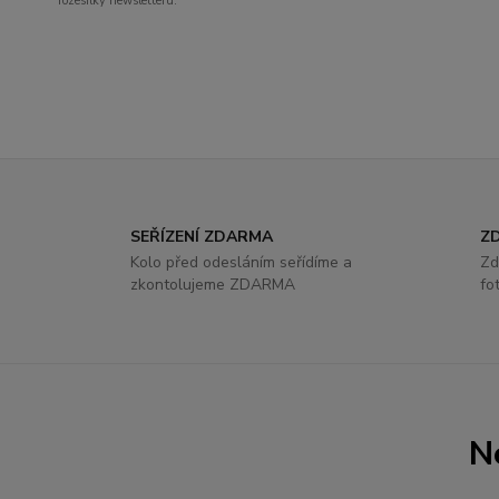
rozesílky newsletteru.
SEŘÍZENÍ ZDARMA
ZD
Kolo před odesláním seřídíme a
Zd
zkontolujeme ZDARMA
fo
N