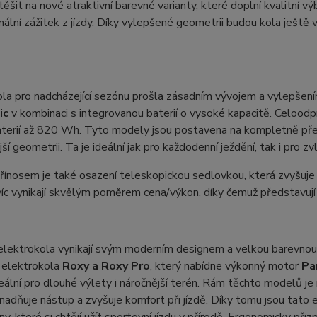
šit na nové atraktivní barevné varianty, které doplní kvalitní výb
ální zážitek z jízdy. Díky vylepšené geometrii budou kola ještě
ola pro nadcházející sezónu prošla zásadním vývojem a vylepš
ic
v kombinaci s integrovanou baterií o vysoké kapacitě. Celoo
baterií až 820 Wh. Tyto modely jsou postavena na kompletně př
ší geometrii. Ta je ideální jak pro každodenní ježdění, tak i pro z
ínosem je také osazení teleskopickou sedlovkou, která zvyšuje
íc vynikají skvělým poměrem cena/výkon, díky čemuž představují a
lektrokola vynikají svým moderním designem a velkou barevnou 
 elektrokola
Roxy a Roxy Pro
, který nabídne výkonný motor
Pa
ideální pro dlouhé výlety i náročnější terén. Rám těchto modelů j
nadňuje nástup a zvyšuje komfort při jízdě. Díky tomu jsou tato e
eny, které si chtějí užít sportovní jízdu v přírodě. Ergonomicky při