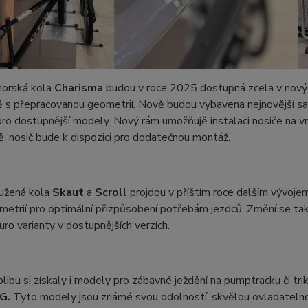
orská kola
Charisma
budou v roce 2025 dostupná zcela v nový
 s přepracovanou geometrií. Nově budou vybavena nejnovější sa
pro dostupnější modely. Nový rám umožňujě instalaci nosiče na vn
, nosič bude k dispozici pro dodatečnou montáž.
užená kola
Skaut
a
Scroll
projdou v příštím roce dalším vývoje
metrií pro optimální přizpůsobení potřebám jezdců. Změní se t
ro varianty v dostupnějších verzích.
libu si získaly i modely pro zábavné ježdění na pumptracku či trik
G.
Tyto modely jsou známé svou odolností, skvělou ovladatelnost