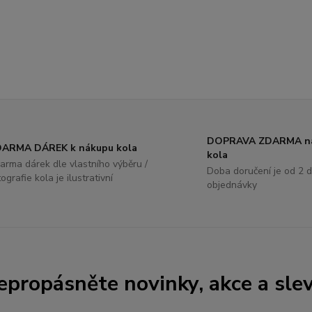
DOPRAVA ZDARMA na
ARMA DÁREK k nákupu kola
kola
arma dárek dle vlastního výběru /
Doba doručení je od 2 d
tografie kola je ilustrativní
objednávky
epropásněte novinky, akce a slev