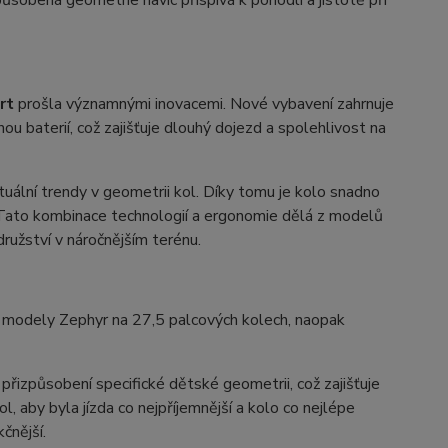
rt
prošla významnými inovacemi. Nové vybavení zahrnuje
u baterií, což zajišťuje dlouhý dojezd a spolehlivost na
tuální trendy v geometrii kol. Díky tomu je kolo snadno
. Tato kombinace technologií a ergonomie dělá z modelů
ružství v náročnějším terénu.
dou modely Zephyr na 27,5 palcových kolech, naopak
izpůsobení specifické dětské geometrii, což zajišťuje
l, aby byla jízda co nejpříjemnější a kolo co nejlépe
čnější.