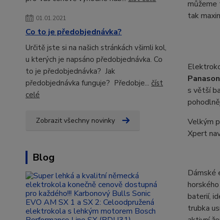
můžeme tě
tak maxim
01.01.2021
Co to je předobjednávka?
Určitě jste si na našich stránkách všimli kol,
u kterých je napsáno předobjednávka. Co
Elektrok
to je předobjednávka? Jak
Panason
předobjednávka funguje? Předobje...
číst
s větší 
celé
pohodlněj
Zobrazit všechny novinky
Velkým př
Xpert nav
Blog
Dámské e
horského
baterií, 
trubka us
aktivní ž