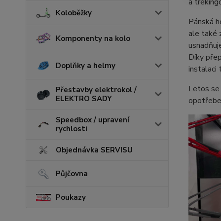
a treking
Koloběžky
Pánská h
ale také 
Komponenty na kolo
usnadňuje
Díky přep
Doplňky a helmy
instalaci
Letos se
Přestavby elektrokol /
ELEKTRO SADY
opotřeben
Speedbox / upravení
rychlosti
Objednávka SERVISU
Půjčovna
Poukazy