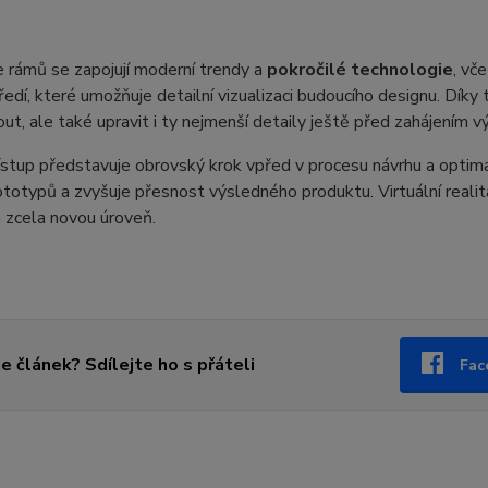
 rámů se zapojují moderní trendy a
pokročilé technologie
, vč
edí, které umožňuje detailní vizualizaci budoucího designu. Díky
ut, ale také upravit i ty nejmenší detaily ještě před zahájením v
stup představuje obrovský krok vpřed v procesu návrhu a optima
ototypů a zvyšuje přesnost výsledného produktu. Virtuální realita
 zcela novou úroveň.
se článek? Sdílejte ho s přáteli
Fac