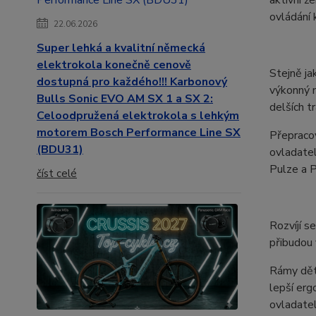
ovládání 
22.06.2026
Super lehká a kvalitní německá
elektrokola konečně cenově
Stejně ja
dostupná pro každého!!! Karbonový
výkonný
Bulls Sonic EVO AM SX 1 a SX 2:
delších t
Celoodpružená elektrokola s lehkým
motorem Bosch Performance Line SX
Přepracov
(BDU31)
ovladatel
Pulze a P
číst celé
Rozvíjí s
přibudou 
Rámy děts
lepší erg
ovladatel