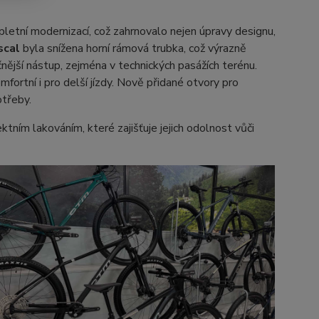
letní modernizací, což zahrnovalo nejen úpravy designu,
scal
byla snížena horní rámová trubka, což výrazně
čnější nástup, zejména v technických pasážích terénu.
fortní i pro delší jízdy. Nově přidané otvory pro
otřeby.
tním lakováním, které zajišťuje jejich odolnost vůči