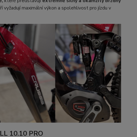
e,
které představují
extrémně silný a okamžitý brzdný
ří vyžadují maximální výkon a spolehlivost pro jízdu v
ULL 10.10 PRO