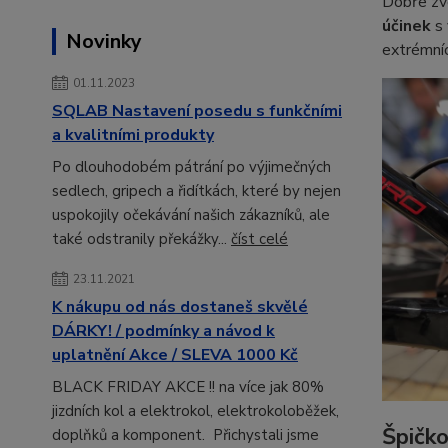
Dobře zv
účinek
s 
Novinky
extrémní
01.11.2023
SQLAB Nastavení posedu s funkčními
a kvalitními produkty
Po dlouhodobém pátrání po výjimečných
sedlech, gripech a řidítkách, které by nejen
uspokojily očekávání našich zákazníků, ale
také odstranily překážky...
číst celé
23.11.2021
K nákupu od nás dostaneš skvělé
DÁRKY! / podmínky a návod k
uplatnění Akce / SLEVA 1000 Kč
BLACK FRIDAY AKCE !! na více jak 80%
jizdních kol a elektrokol, elektrokoloběžek,
Špičko
doplňků a komponent. Přichystali jsme