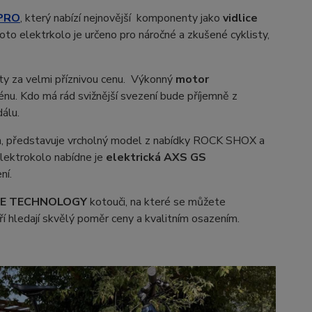
 PRO
, který nabízí nejnovější komponenty jako
vidlice
Toto elektrkolo je určeno pro náročné a zkušené cyklisty,
ty za velmi příznivou cenu. Výkonný
motor
énu. Kdo má rád svižnější svezení bude příjemně z
dálu.
 představuje vrcholný model z nabídky ROCK SHOX a
elektrokolo nabídne je
elektrická AXS GS
ní.
 ICE TECHNOLOGY
kotouči, na které se můžete
ří hledají skvělý poměr ceny a kvalitním osazením.