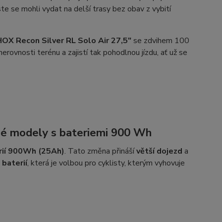
ste se mohli vydat na delší trasy bez obav z vybití
OX Recon Silver RL Solo Air 27,5"
se zdvihem 100
nerovnosti terénu a zajistí tak pohodlnou jízdu, ať už se
né modely s bateriemi 900 Wh
rií 900Wh (25Ah)
. Tato změna přináší
větší dojezd
a
baterií
, která je volbou pro cyklisty, kterým vyhovuje