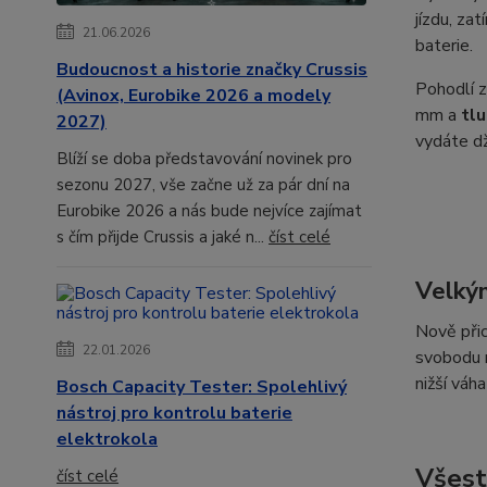
jízdu, za
21.06.2026
baterie.
Budoucnost a historie značky Crussis
Pohodlí z
(Avinox, Eurobike 2026 a modely
mm a
tl
2027)
vydáte d
Blíží se doba představování novinek pro
sezonu 2027, vše začne už za pár dní na
Eurobike 2026 a nás bude nejvíce zajímat
s čím přijde Crussis a jaké n...
číst celé
Velký
Nově při
22.01.2026
svobodu n
nižší váh
Bosch Capacity Tester: Spolehlivý
nástroj pro kontrolu baterie
elektrokola
Všest
číst celé