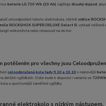
tímco
baterie LG 720 Wh (20 Ah)
zajišťuje
dlouhý dojezd
, aby
aručí celoodpružení tohoto elektrokola, včetně
vidlice ROCKSH
umiče ROCKSHOX SUPER DELUXE Select R
, vyhladí veškeré 
žunglí velkoměsta nebo relaxovat na do hor.
m potěšením pro všechny jsou Celoodpruže
chází
celoodpružená kola řady 9.10
a 10.10
s nejnovější
bate
a delších vyjížďkách. Stále bude k dispozici i varianta se
720Wh 
a kola a sportovnější zaměření vyjížďky.
ranné elektrokolo s nízkým nástupem.