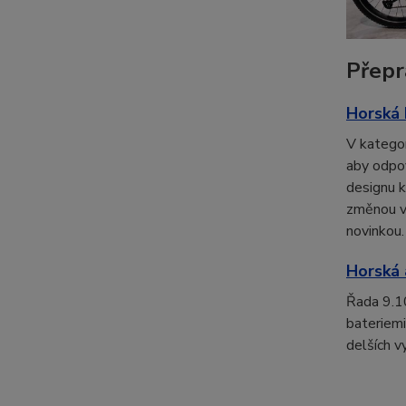
Přepr
Horská 
V kategor
aby odpov
designu k
změnou ve
novinkou.
Horská 
Řada 9.1
bateriemi
delších v