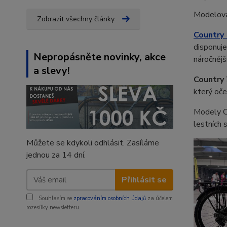
Modelová
Zobrazit všechny články
Country
disponuj
Nepropásněte novinky, akce
náročnějš
a slevy!
Country 
který oče
Modely Co
lestních 
Můžete se kdykoli odhlásit. Zasíláme
jednou za 14 dní.
Přihlásit se
Souhlasím se
zpracováním osobních údajů
za účelem
rozesílky newsletteru.