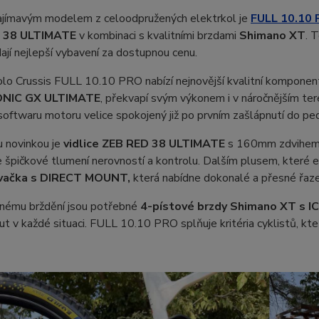
ajímavým modelem z celoodpružených elektrkol je
FULL 10.10
 38 ULTIMATE
v kombinaci s kvalitními brzdami
Shimano XT
. 
dají nejlepší vybavení za dostupnou cenu.
lo Crussis FULL 10.10 PRO nabízí nejnovější kvalitní komponen
NIC GX ULTIMATE
, překvapí svým výkonem i v náročnějším ter
softwaru motoru velice spokojený již po prvním zašlápnutí do pe
u novinkou je
vidlice ZEB RED 38 ULTIMATE
s 160mm zdvihem,
 špičkové tlumení nerovností a kontrolu. Dalším plusem, které 
vačka s DIRECT MOUNT,
která nabídne dokonalé a přesné řaze
nému brždění jsou potřebné
4-pístové brzdy Shimano XT s
t v každé situaci. FULL 10.10 PRO splňuje kritéria cyklistů, kte