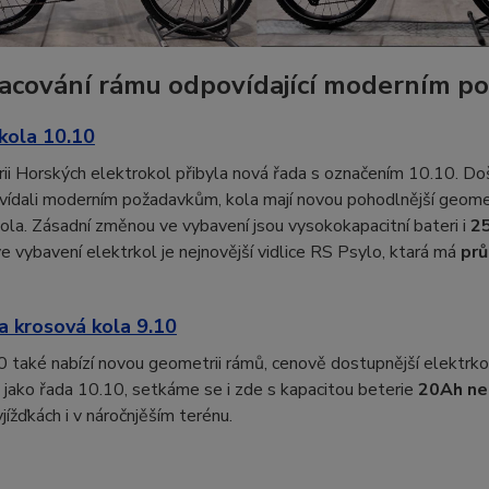
acování rámu odpovídající moderním p
kola 10.10
ii Horských elektrokol přibyla nová řada s označením 10.10. Do
ídali moderním požadavkům, kola mají novou pohodlnější geometrii
ola. Zásadní změnou ve vybavení jsou vysokokapacitní bateri i
2
 vybavení elektrkol je nejnovější vidlice RS Psylo, ktará má
pr
a krosová kola 9.10
0 také nabízí novou geometrii rámů, cenově dostupnější elektr
 jako řada 10.10, setkáme se i zde s kapacitou beterie
20Ah ne
yjížďkách i v náročnjěším terénu.