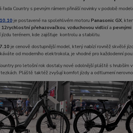
 řada Country s pevným rámem přináší novinky v podobě mode
 10.10
je postavené na spolehlivém motoru
Panasonic GX
, kte
e
12rychlostní přehazovačkou
,
vzduchovou vidlicí
a
pevnými
í jízdu terénem, kde zajišťuje kontrolu a stabilitu.
7.10
je cenově dostupnější model, který nabízí rovněž skvělé jí
káváte od moderního elektrokola, je vhodné pro každodenní použit
untry pro letošní rok dostaly nové odolnější pláště s hrubším v
stezkách. Pláště taktéž zvyšují komfot jízdy a odtlumení nerovno