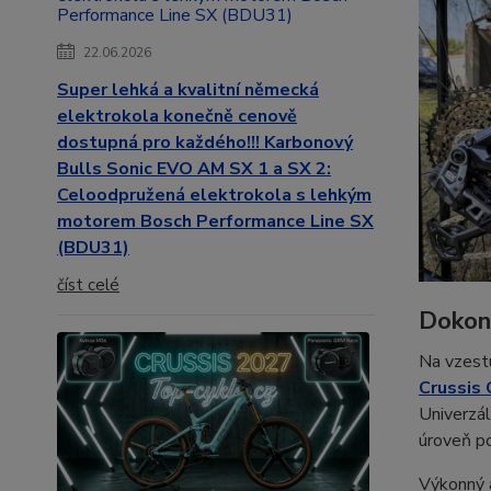
22.06.2026
Super lehká a kvalitní německá
elektrokola konečně cenově
dostupná pro každého!!! Karbonový
Bulls Sonic EVO AM SX 1 a SX 2:
Celoodpružená elektrokola s lehkým
motorem Bosch Performance Line SX
(BDU31)
číst celé
Dokona
Na vzestu
Crussis 
Univerzál
úroveň po
Výkonný 