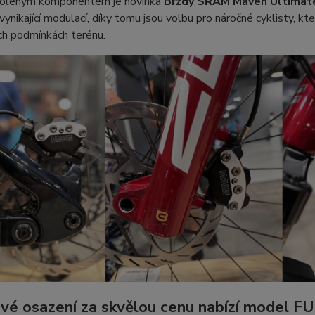
oleným komponentem je novinka
Brzdy SRAM Maven Ultimat
vynikající modulací, díky tomu jsou volbu pro náročné cyklisty, kte
ch podmínkách terénu.
vé osazení za skvělou cenu nabízí model F