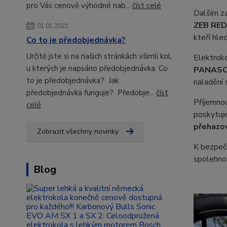
pro Vás cenově výhodné nab...
číst celé
Dalším z
ZEB RED
01.01.2021
kteří hle
Co to je předobjednávka?
Určitě jste si na našich stránkách všimli kol,
Elektroko
u kterých je napsáno předobjednávka. Co
PANASO
to je předobjednávka? Jak
naladění 
předobjednávka funguje? Předobje...
číst
Příjemno
celé
poskytuje
přehazo
Zobrazit všechny novinky
K bezpeč
spolehnou
Blog