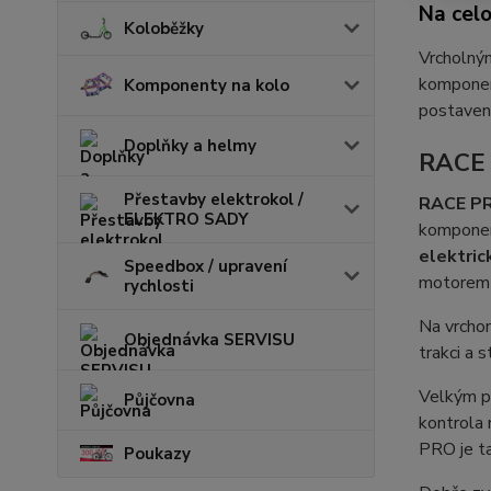
Na cel
Koloběžky
Vrcholný
komponen
Komponenty na kolo
postavený
Doplňky a helmy
RACE 
Přestavby elektrokol /
RACE P
ELEKTRO SADY
komponent
elektri
Speedbox / upravení
motore
rychlosti
Na vrcho
Objednávka SERVISU
trakci a s
Velkým p
Půjčovna
kontrola 
PRO je ta
Poukazy