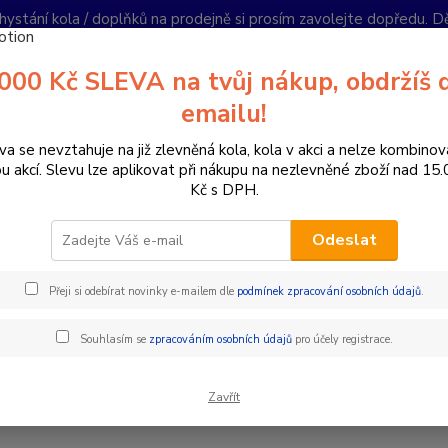
hystání kola / doplňků na prodejně si prosím zavolejte dopředu. 
í podmínky
Kontakty
Reklamace
Ochrana soukromí
Články
000 Kč SLEVA na tvůj nákup, obdržíš 
Nevíte
emailu!
Hledat
+420
PO-PÁ 
va se nevztahuje na již zlevněná kola, kola v akci a nelze kombinov
ou akcí. Slevu lze aplikovat při nákupu na nezlevněné zboží nad 15
Kč s DPH.
lánky
Na co se můžeme tešit v nové kolekci elektrokol Crussis ?
Odeslat
2024
o se můžeme tešit v nové kolekci
Přeji si odebírat novinky e-mailem dle
podmínek zpracování osobních údajů
.
vení novinek elektrokol
Crussis 2025,
elektrokola přošla vý
Souhlasím se
zpracováním osobních údajů
pro účely registrace.
ajímavé změny a inovace v oblasti designu a technologie. V tomt
 elektrkol nabízí pohodlnější svezení vhodné i pro každodenní ježdě
Zavřít
jší modely s nejnovější technologií výroby osazené špičkovými