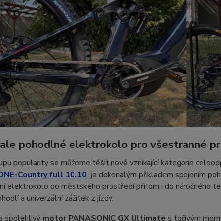
le pohodlné elektrokolo pro všestranné pr
pu popularity se můžeme těšit nově vznikající kategorie celoo
ONE-Country full 10.10
je dokonalým příkladem spojením poh
ní elektrokolo do městského prostředí přitom i do náročného te
hodlí a univerzální zážitek z jízdy.
a spolehlivý
motor PANASONIC GX Ultimate
s točivým mo