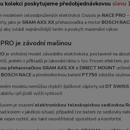
ou kolekci poskytujeme předobjednávkovou
slevu 
m modelem celoodpružených elektrokol Crussis je
RACE PRO
–
ty, jako je
SRAM AXS XX
přehazovačka a motor
BOSCH RAC
 aby zvládl nejnáročnější terén a poskytl maximální výkon.
PRO je závodní mašinou
RO
je vrcholný model závodního elektrokola, postavené na absolu
ů, jedním z příkladů je lakování rámu s tzv. Frozen efektem, p
ckou přehazovačkou SRAM AXS XX s DIRECT MOUNT
určené
m
BOSCH RACE
a plnohodnotnou baterií
PT750
zdoláte slušnou
mném modelu nemůžou chybět špičkové záplety od
DT SWISS r
tabilitu i při jízdě vyšší rychlostí.
lusem je osazení
elektronickou
teleskopickou sedlovkou R
nad kolem v jakékoli situaci, případně lze baterii ze sedlovky n
k nejen rychlé, ale také neuvěřitelně spolehlivé a komfortní.