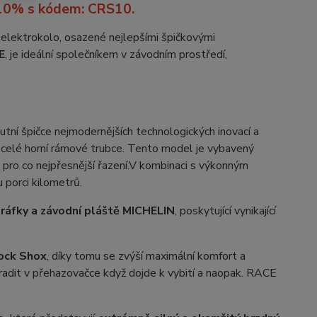
10% s kódem: CRS10.
 elektrokolo, osazené nejlepšími špičkovými
E
, je ideální společníkem v závodním prostředí,
tní špičce nejmodernějších technologických inovací a
o celé horní rámové trubce. Tento model je vybavený
 pro co nejpřesnější řazení.
V kombinaci s výkonným
 porci kilometrů.
áfky a závodní pláště MICHELIN
, poskytující vynikající
ock Shox
, díky tomu se zvýší maximální komfort a
ahradit v přehazovačce když dojde k vybití a naopak. RACE