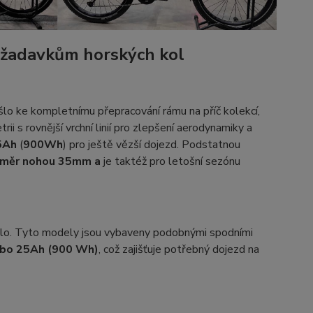
ožadavkům horských kol
šlo ke kompletnímu přepracování rámu na příč kolekcí,
 s rovnější vrchní linií pro zlepšení aerodynamiky a
5Ah
(
900Wh
) pro ještě vězší dojezd. Podstatnou
ůměr nohou 35mm a
je taktéž pro letošní sezónu
kolo. Tyto modely jsou vybaveny podobnými spodními
bo 25Ah (900 Wh)
, což zajišťuje potřebný dojezd na