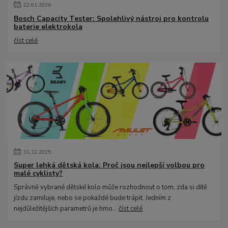
22
.
01
.
2026
Bosch Capacity Tester: Spolehlivý nástroj pro kontrolu
baterie elektrokola
číst celé
31
.
12
.
2025
Super lehká dětská kola: Proč jsou nejlepší volbou pro
malé cyklisty?
Správně vybrané dětské kolo může rozhodnout o tom, zda si dítě
jízdu zamiluje, nebo se pokaždé bude trápit. Jedním z
nejdůležitějších parametrů je hmo...
číst celé