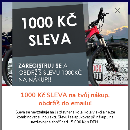
Pro nachystání kola / doplňků na prodejně si prosím zavolejte dopředu.
Děkujeme
0
ks
+420 733 792 733
CZK
za
0 Kč
PO-PÁ 10:00-17:00 | SO: 9:00-12:00
Menu
Hledat
Úvod
Odstoupení od Kupní smlouvy (do 14 dní o převzetí zboží)
Odstoupení od Kupní smlouvy
(do 14 dní o převzetí zboží)
1000 Kč SLEVA na tvůj nákup,
obdržíš do emailu!
Sleva se nevztahuje na již zlevněná kola, kola v akci a nelze
Odstoupení od Kupní smlouvy
kombinovat s jinou akcí. Slevu lze aplikovat při nákupu na
nezlevněné zboží nad 15.000 Kč s DPH.
(do 14 dní o převzetí zboží)