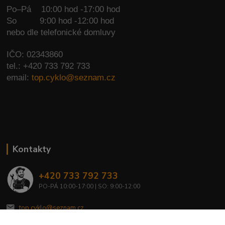
Po–Pá 10:00 hod -17:00 hod
So
9:00 hod -12:00 hod
nebo dle telefonické domluvy
IČO: 02343860
tel.: +420 733 792 733
email:
top.cyklo@seznam.cz
Kontakty
+420 733 792 733
PO-PÁ 10:00-17:00 | SO: 9:00-12:00
top.cyklo@seznam.cz