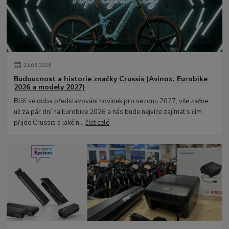
21
.
06
.
2026
Budoucnost a historie značky Crussis (Avinox, Eurobike
2026 a modely 2027)
Blíží se doba představování novinek pro sezonu 2027, vše začne
už za pár dní na Eurobike 2026 a nás bude nejvíce zajímat s čím
přijde Crussis a jaké n...
číst celé