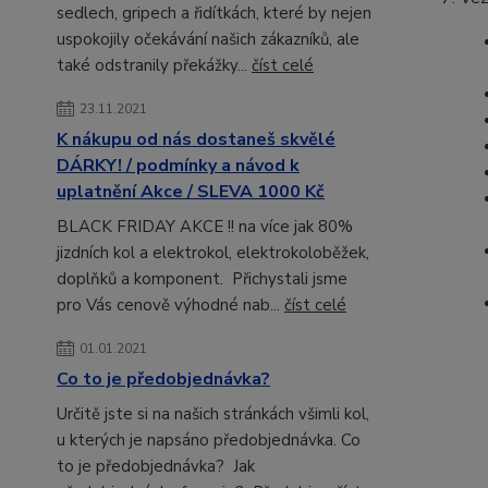
sedlech, gripech a řidítkách, které by nejen
uspokojily očekávání našich zákazníků, ale
také odstranily překážky...
číst celé
23.11.2021
K nákupu od nás dostaneš skvělé
DÁRKY! / podmínky a návod k
uplatnění Akce / SLEVA 1000 Kč
BLACK FRIDAY AKCE !! na více jak 80%
jizdních kol a elektrokol, elektrokoloběžek,
doplňků a komponent. Přichystali jsme
pro Vás cenově výhodné nab...
číst celé
01.01.2021
Co to je předobjednávka?
Určitě jste si na našich stránkách všimli kol,
u kterých je napsáno předobjednávka. Co
to je předobjednávka? Jak