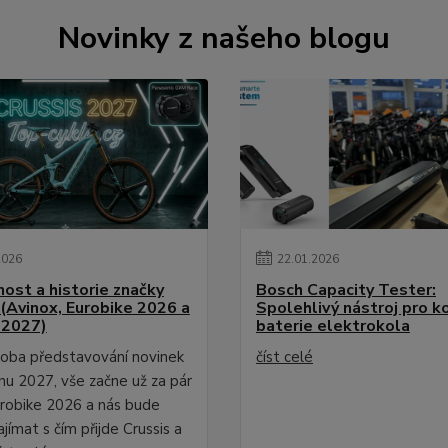
Novinky z našeho blogu
2026
22
.
01
.
2026
ost a historie značky
Bosch Capacity Tester:
 (Avinox, Eurobike 2026 a
Spolehlivý nástroj pro k
 2027)
baterie elektrokola
 doba představování novinek
číst celé
nu 2027, vše začne už za pár
urobike 2026 a nás bude
ajímat s čím přijde Crussis a