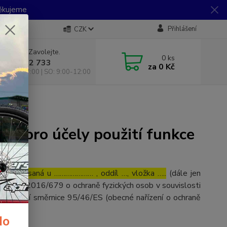
Děkujeme
Přihlášení
CZK
 si rady? Zavolejte.
0
ks
 733 792 733
za
0 Kč
10:00-17:00 | SO: 9:00-12:00
jů pro účely použití funkce
…., zapsaná u ………………… , oddíl …, vložka …..
(dále jen
(EU) č. 2016/679 o ochraně fyzických osob v souvislosti
o zrušení směrnice 95/46/ES (obecné nařízení o ochraně
ní údaje:
do