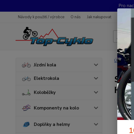
Pro nac
Návody k použití / výrobce
O nás
Jak nakupovat
Obchodn
Úvod
S
Jízdní kola
Souh
Elektrokola
Hlíd
Koloběžky
Udě
Komponenty na kolo
„Sp
se 
oso
Doplňky a helmy
1