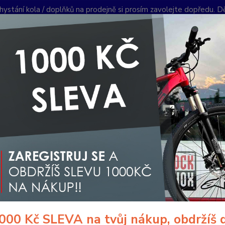
hystání kola / doplňků na prodejně si prosím zavolejte dopředu. 
í podmínky
Kontakty
Reklamace
Ochrana soukromí
Články
Nevíte
Hledat
+420
PO-PÁ 
ouhlas se zpracováním osobních údajů pro účely použití funkce Hlídací pes
las se zpracováním osobních úda
ací pes
lujete tímto souhlas ……………..., se sídlem ………………, IČ ……………
rávce“
), aby ve smyslu nařízení Evropského parlamentu a Rady 
zpracováním osobních údajů a o volném pohybu těchto údajů a 
bních údajů) (dále jen
„Nařízení“
), zpracovával/a následující osob
000 Kč SLEVA na tvůj nákup, obdržíš 