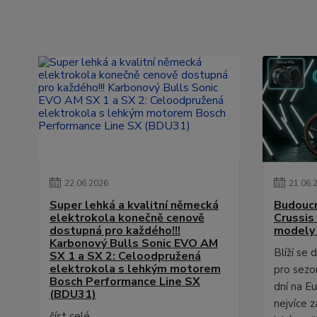
22
.
06
.
2026
21
.
06
.
Super lehká a kvalitní německá
Budoucn
elektrokola konečně cenově
Crussis
dostupná pro každého!!!
modely
Karbonový Bulls Sonic EVO AM
Blíží se
SX 1 a SX 2: Celoodpružená
elektrokola s lehkým motorem
pro sezo
Bosch Performance Line SX
dní na E
(BDU31)
nejvíce z
číst celé