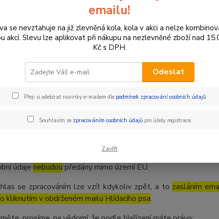
emailovou adresu
emailu!
ilová adresa bude zpracována za účelem:
va se nevztahuje na již zlevněná kola, kola v akci a nelze kombinov
využití funkce Hlídací pes – zaslání e-mailové notifikace, jak
ou akcí. Slevu lze aplikovat při nákupu na nezlevněné zboží nad 15
požadovaných preferencí uživatele
Kč s DPH.
hlas udělujete na zpracování po dobu
180 dní
a to za účelem:
Odeslat
zaslání e-mailové notifikace, jakmile se změní skladovost / 
uživatele.
Přeji si odebírat novinky e-mailem dle
podmínek zpracování osobních údajů
.
acování osobních údajů je prováděno Správcem osobních údajů, os
Poskytovatelem služby Eshop-rychle, provozované společnost
Souhlasím se
zpracováním osobních údajů
pro účely registrace.
01, České Budějovice
Případně další poskytovatelé zpracovatelských softwarů, služ
Zavřít
nevyužívá.
bní údaje
nebudou
předány mimo území EU.
hlas se zpracováním lze vzít kdykoliv zpět, a to
zasláním emai
o kliknutím v obdrženém mailu Hlídacího psa
.
měte, prosíme, na vědomí, že podle Nařízení máte právo: