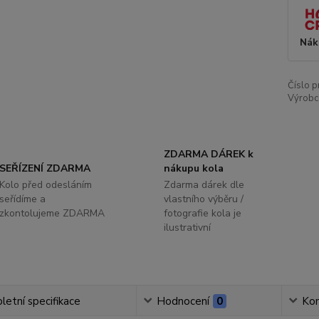
Nák
Číslo p
Výrobc
ZDARMA DÁREK k
SEŘÍZENÍ ZDARMA
nákupu kola
Kolo před odesláním
Zdarma dárek dle
seřídíme a
vlastního výběru /
zkontolujeme ZDARMA
fotografie kola je
ilustrativní
etní specifikace
Hodnocení
0
Ko