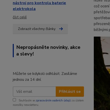
nízké těž
nástroj pro kontrolu baterie
což ocení
elektrokola
přetěžova
číst celé
spotřeba 
přirozeně
Zobrazit všechny články
běžnými p
Nepropásněte novinky, akce
a slevy!
Můžete se kdykoli odhlásit. Zasíláme
jednou za 14 dní.
Přihlásit se
Souhlasím se
zpracováním osobních údajů
za účelem
rozesílky newsletteru.