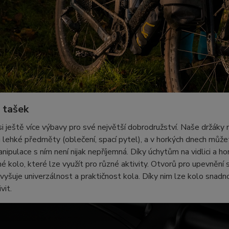
 tašek
si ještě více výbavy pro své největší dobrodružství. Naše držáky na
 lehké předměty (oblečení, spací pytel), a v horkých dnech můžete
anipulace s ním není nijak nepříjemná. Díky úchytům na vidlici a 
é kolo, které lze využít pro různé aktivity. Otvorů pro upevnění s
vyšuje univerzálnost a praktičnost kola. Díky nim lze kolo snad
vit.