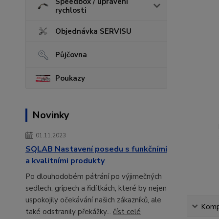
Speedbox / upravení
rychlosti
Objednávka SERVISU
Půjčovna
Poukazy
Novinky
01.11.2023
SQLAB Nastavení posedu s funkčními
a kvalitními produkty
Po dlouhodobém pátrání po výjimečných
sedlech, gripech a řidítkách, které by nejen
uspokojily očekávání našich zákazníků, ale
Kompl
také odstranily překážky...
číst celé