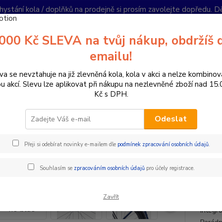
hystání kola / doplňků na prodejně si prosím zavolejte dopředu. 
í podmínky
Kontakty
Reklamace
Ochrana soukromí
Články
000 Kč SLEVA na tvůj nákup, obdržíš 
Nevíte
emailu!
Hledat
+420
PO-PÁ 
va se nevztahuje na již zlevněná kola, kola v akci a nelze kombinov
ou akcí. Slevu lze aplikovat při nákupu na nezlevněné zboží nad 15
Kč s DPH.
lektrokola
Gravel silniční elektrokola
Sava Gelaro 4.0 blue
Odeslat
 Gelaro 4.0 blue
Přeji si odebírat novinky e-mailem dle
podmínek zpracování osobních údajů
.
Akce
TOP produkt
Doprava ZDARMA
- 21 %
ZDA
Souhlasím se
zpracováním osobních údajů
pro účely registrace.
Ultral
Zavřít
má mim
integr