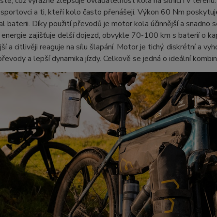
iště, což výrazně zlepšuje ovladatelnost kola na silnici i v teré
 sportovci a ti, kteří kolo často přenášejí. Výkon 60 Nm poskytuje
l baterii. Díky použití převodů je motor kola účinnější a snadno
energie zajišťuje delší dojezd, obvykle 70-100 km s baterií o k
jší a citlivěji reaguje na sílu šlapání. Motor je tichý, diskrétní a
řevody a lepší dynamika jízdy. Celkově se jedná o ideální kombinac