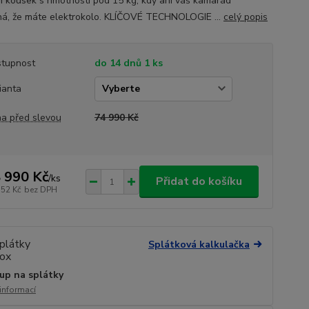
í kousek s hmotností pod 15 kg, kdy ani váš kamarád
á, že máte elektrokolo. KLÍČOVÉ TECHNOLOGIE ...
celý popis
tupnost
do 14 dnů 1 ks
ianta
a před slevou
74 990 Kč
 990 Kč
/
ks
Přidat do košíku
752 Kč
bez DPH
Splátková kalkulačka
up na splátky
 informací