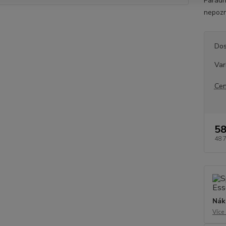
Parádn
nepozn
Dos
Var
Cen
58
48 
Nák
Více