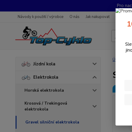
Pro nac
Návody k použití / výrobce
O nás
Jak nakupovat
Obchodn
1
Sle
jin
Úvod
E
Jízdní kola
Sava
Elektrokola
Novinka
Horská elektrokola
Krosová / Trekingová
elektrokola
Gravel silniční elektrokola