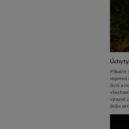
Úchyty
Přibalte 
objemné i
čisté a m
všestrann
výrazně z
škále akti