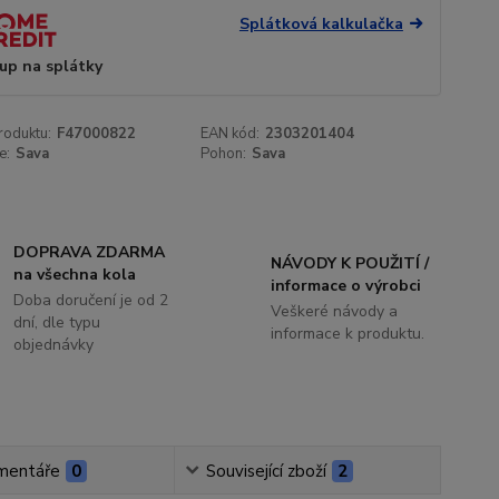
Splátková kalkulačka
up na splátky
roduktu:
F47000822
EAN kód:
2303201404
e:
Sava
Pohon:
Sava
DOPRAVA ZDARMA
NÁVODY K POUŽITÍ /
na všechna kola
informace o výrobci
Doba doručení je od 2
Veškeré návody a
dní, dle typu
informace k produktu.
objednávky
mentáře
0
Související zboží
2