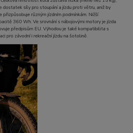
nu. Celková hmotnost kola zůstává nízká (méně než 15 kg),
 dostatek síly pro stoupání a jízdu proti větru, aniž by
 se přizpůsobuje různým jízdním podmínkám. Nižší
apacitě 360 Wh. Ve srovnání s nábojovými motory je jízda
 vyhovuje předpisům EU. Výhodou je také kompatibilita s
i pro závodní i rekreační jízdu na šotolině.