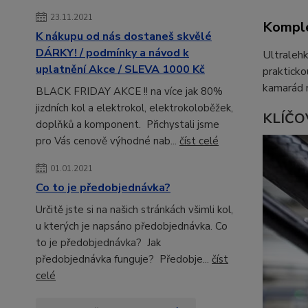
23.11.2021
Komple
K nákupu od nás dostaneš skvělé
DÁRKY! / podmínky a návod k
Ultraleh
uplatnění Akce / SLEVA 1000 Kč
prakticko
kamarád 
BLACK FRIDAY AKCE !! na více jak 80%
jizdních kol a elektrokol, elektrokoloběžek,
KLÍČO
doplňků a komponent. Přichystali jsme
pro Vás cenově výhodné nab...
číst celé
01.01.2021
Co to je předobjednávka?
Určitě jste si na našich stránkách všimli kol,
u kterých je napsáno předobjednávka. Co
to je předobjednávka? Jak
předobjednávka funguje? Předobje...
číst
celé