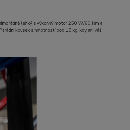
á mimořádně lehký a výkonný motor 250 W/60 Nm a
 Parádní kousek s hmotností pod 15 kg, kdy ani váš