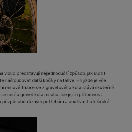
 vidlici představují nejjednodušší způsob, jak uložit
 našroubovat další košíky na láhve. Při jízdě je vše
horní rámové trubce se z gravelového kola stává skutečně
ice není u gravel kola mnoho, ale jejich přítomnost
no přizpůsobit různým potřebám a používat ho k široké