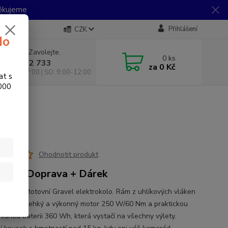
Děkujeme
Přihlášení
CZK
do
 si rady? Zavolejte.
0
ks
 733 792 733
za
0 Kč
10:00-17:00 | SO: 9:00-12:00
at s
.000
Ohodnotit produkt
RMA Doprava + Dárek
ehké sportotovní Gravel elektrokolo. Rám z uhlíkových vláken
ořádně lehký a výkonný motor 250 W/60 Nm a praktickou
ovanou baterii 360 Wh, která vystačí na všechny výlety.