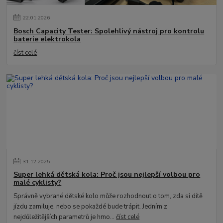
22
.
01
.
2026
Bosch Capacity Tester: Spolehlivý nástroj pro kontrolu
baterie elektrokola
číst celé
31
.
12
.
2025
Super lehká dětská kola: Proč jsou nejlepší volbou pro
malé cyklisty?
Správně vybrané dětské kolo může rozhodnout o tom, zda si dítě
jízdu zamiluje, nebo se pokaždé bude trápit. Jedním z
nejdůležitějších parametrů je hmo...
číst celé