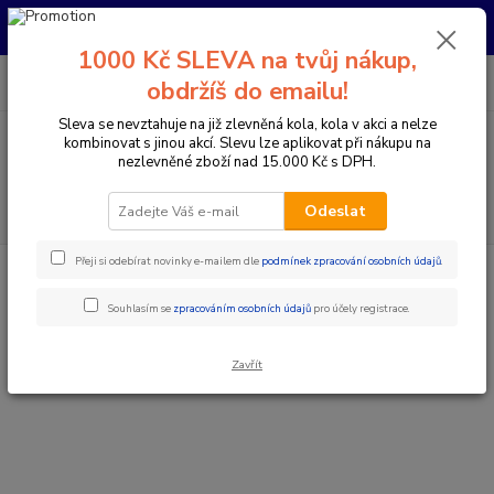
Pro nachystání kola / doplňků na prodejně si prosím zavolejte dopředu.
Děkujeme
1000 Kč SLEVA na tvůj nákup,
0
ks
+420 733 792 733
CZK
obdržíš do emailu!
za
0 Kč
PO-PÁ 10:00-17:00 | SO: 9:00-12:00
Sleva se nevztahuje na již zlevněná kola, kola v akci a nelze
kombinovat s jinou akcí. Slevu lze aplikovat při nákupu na
Menu
nezlevněné zboží nad 15.000 Kč s DPH.
Hledat
Odeslat
Přeji si odebírat novinky e-mailem dle
podmínek zpracování osobních údajů
.
Úvod
logo
Souhlasím se
zpracováním osobních údajů
pro účely registrace.
logo
Zavřít