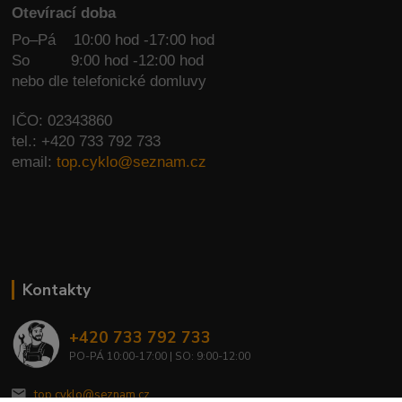
Otevírací doba
Po–Pá 10:00 hod -17:00 hod
So
9:00 hod -12:00 hod
nebo dle telefonické domluvy
IČO: 02343860
tel.: +420 733 792 733
email:
top.cyklo@seznam.cz
Kontakty
+420 733 792 733
PO-PÁ 10:00-17:00 | SO: 9:00-12:00
top.cyklo@seznam.cz