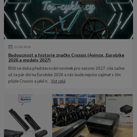
21
.
06
.
2026
Budoucnost a historie značky Crussis (Avinox, Eurobike
2026 a modely 2027)
Blíží se doba představování novinek pro sezonu 2027, vše začne
už za pár dní na Eurobike 2026 a nás bude nejvíce zajímat s čím
přijde Crussis a jaké n...
číst celé