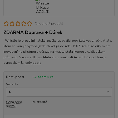
Ohodnotit produkt
ZDARMA Doprava + Dárek
Whistle je prestižní italská značka spadající pod italskou značku Atala,
která se věnuje výrobě jízdních kol již od roku 1907. Atala se díky svému
inovativnímu přístupu a důrazu na kvalitu stala ikonou v cyklistickém
průmyslu. V roce 2011 se Atala stala součástí Accell Group, která je
evropským l...
celý popis
Dostupnost
Skladem 1 ks
Varianta
Cena před
68 990 Kč
slevou