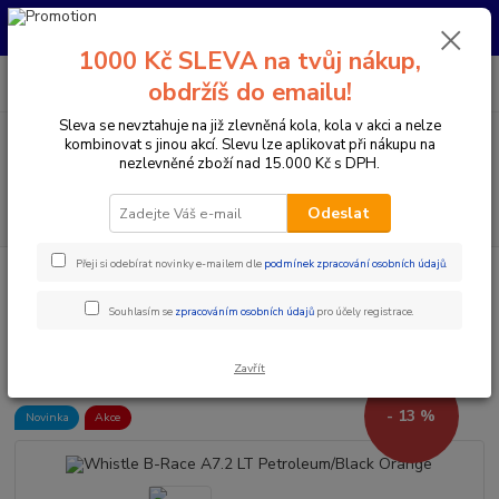
Pro nachystání kola / doplňků na prodejně si prosím zavolejte dopředu.
Děkujeme
1000 Kč SLEVA na tvůj nákup,
0
ks
+420 733 792 733
CZK
obdržíš do emailu!
za
0 Kč
PO-PÁ 10:00-17:00 | SO: 9:00-12:00
Sleva se nevztahuje na již zlevněná kola, kola v akci a nelze
kombinovat s jinou akcí. Slevu lze aplikovat při nákupu na
Menu
nezlevněné zboží nad 15.000 Kč s DPH.
Hledat
Odeslat
Přeji si odebírat novinky e-mailem dle
podmínek zpracování osobních údajů
.
Úvod
Elektrokola
Horská elektrokola
Horská elektrokola s předním
odpružením 29"
Whistle B-Race A7.2 LT Petroleum/Black Orange
Souhlasím se
zpracováním osobních údajů
pro účely registrace.
Whistle B-Race A7.2 LT
Petroleum/Black Orange
Zavřít
- 13 %
Novinka
Akce