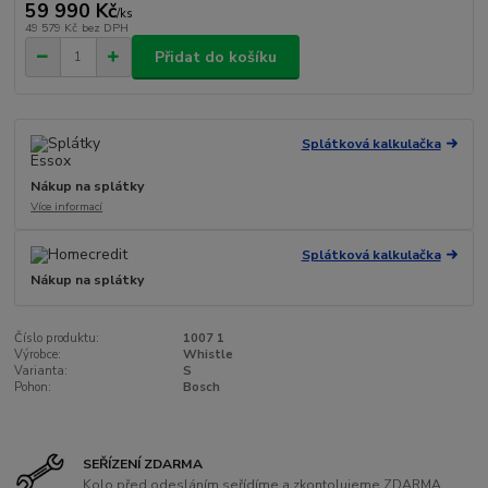
59 990 Kč
/
ks
49 579 Kč
bez DPH
Přidat do košíku
Splátková kalkulačka
Nákup na splátky
Více informací
Splátková kalkulačka
Nákup na splátky
Číslo produktu:
1007 1
Výrobce:
Whistle
Varianta:
S
Pohon:
Bosch
SEŘÍZENÍ ZDARMA
Kolo před odesláním seřídíme a zkontolujeme ZDARMA