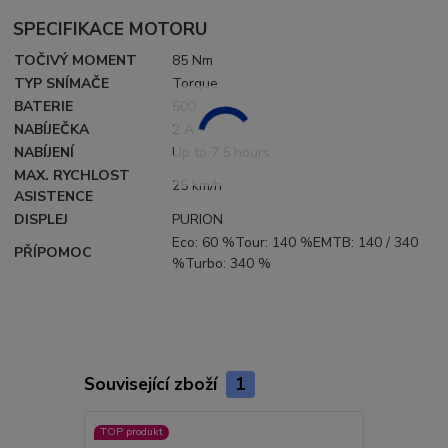
SPECIFIKACE MOTORU
TOČIVÝ MOMENT
85 Nm
TYP SNÍMAČE
Torque
BATERIE
500
NABÍJEČKA
2 A
NABÍJENÍ
Up to 7,5 hours
MAX. RYCHLOST
25 km/h
ASISTENCE
DISPLEJ
PURION
Eco: 60 %Tour: 140 %EMTB: 140 / 340
PŘÍPOMOC
%Turbo: 340 %
Související zboží
1
TOP produkt