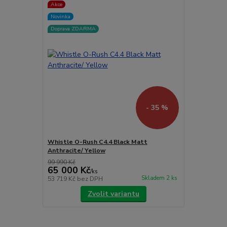
Akce
Novinka
Doprava ZDARMA
- 35 %
Whistle O-Rush C4.4 Black Matt
Anthracite/ Yellow
99 990 Kč
65 000 Kč
/
ks
Skladem 2 ks
53 719 Kč
bez DPH
Zvolit variantu