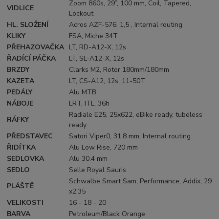
Zoom 860s, 29”, 100 mm, Coil, Tapered,
VIDLICE
Lockout
HL. SLOŽENÍ
Acros AZF-576, 1,5 , Internal routing
KLIKY
FSA, Miche 34T
PŘEHAZOVAČKA
LT, RD-A12-X, 12s
ŘADÍCÍ PÁČKA
LT, SL-A12-X, 12s
BRZDY
Clarks M2, Rotor 180mm/180mm
KAZETA
LT, CS-A12, 12s, 11-50T
PEDÁLY
Alu MTB
NÁBOJE
LRT, ITL, 36h
Radiale E25, 25x622, eBike ready, tubeless
RÁFKY
ready
PŘEDSTAVEC
Satori Viper0, 31,8 mm, Internal routing
ŘIDÍTKA
Alu Low Rise, 720 mm
SEDLOVKA
Alu 30.4 mm
SEDLO
Selle Royal Sauris
Schwalbe Smart Sam, Performance, Addix, 29
PLÁŠTĚ
x2,35
VELIKOSTI
16 - 18 - 20
BARVA
Petroleum/Black Orange