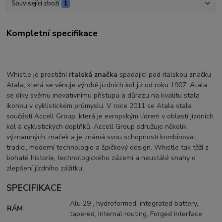
Související zboží
1
Kompletní specifikace
Whistle je prestižní
italská značka
spadající pod italskou značku
Atala, která se věnuje výrobě jízdních kol již od roku 1907. Atala
se díky svému inovativnímu přístupu a důrazu na kvalitu stala
ikonou v cyklistickém průmyslu. V roce 2011 se Atala stala
součástí Accell Group, která je evropským lídrem v oblasti jízdních
kol a cyklistických doplňků. Accell Group sdružuje několik
významných značek a je známá svou schopností kombinovat
tradici, moderní technologie a špičkový design. Whistle tak těží z
bohaté historie, technologického zázemí a neustálé snahy o
zlepšení jízdního zážitku.
SPECIFIKACE
Alu 29 , hydroformed, integrated battery,
RÁM
tapered, Internal routing, Forged interface