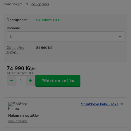
evropským líd...
celý popis
Dostupnost
Skladem 1 ks
Varianta
Cena před
84 990 Kč
slevou
74 990 Kč
/
ks
61 975 Kč
bez DPH
Přidat do košíku
Splátková kalkulačka
Nákup na splátky
Více informací