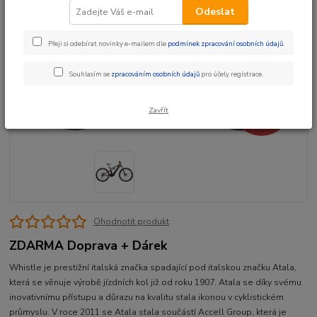
Odeslat
Přeji si odebírat novinky e-mailem dle
podmínek zpracování osobních údajů
.
Souhlasím se
zpracováním osobních údajů
pro účely registrace.
- 12 %
Zavřít
Ohodnotit produkt
ZDARMA Doprava + Dárek
Whistle je prestižní italská značka spadající pod italskou značku Atala,
která se věnuje výrobě jízdních kol již od roku 1907. Atala se díky svému
inovativnímu přístupu a důrazu na kvalitu stala ikonou v cyklistickém
průmyslu. V roce 2011 se Atala stala součástí Accell Group, která je