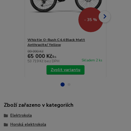
- 35 %
Whistle O-Rush C4.4 Black Matt
Whistle B-R
Anthracite/ Yellow
Matt/Oran
99 990 Kč
84 990 Kč
65 000 Kč
74 990 
/
ks
Skladem 2 ks
53 719 Kč
bez DPH
61 975 Kč
be
Zvolit variantu
Zboží zařazeno v kategoriích
Elektrokola
Horská elektrokola