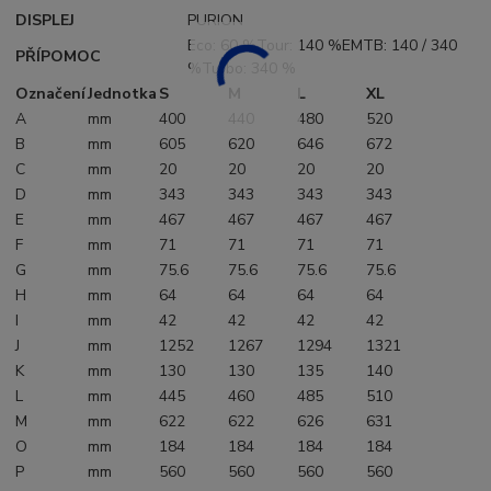
DISPLEJ
PURION
Eco: 60 %Tour: 140 %EMTB: 140 / 340
PŘÍPOMOC
%Turbo: 340 %
Označení
Jednotka
S
M
L
XL
A
mm
400
440
480
520
B
mm
605
620
646
672
C
mm
20
20
20
20
D
mm
343
343
343
343
E
mm
467
467
467
467
F
mm
71
71
71
71
G
mm
75.6
75.6
75.6
75.6
H
mm
64
64
64
64
I
mm
42
42
42
42
J
mm
1252
1267
1294
1321
K
mm
130
130
135
140
L
mm
445
460
485
510
M
mm
622
622
626
631
O
mm
184
184
184
184
P
mm
560
560
560
560