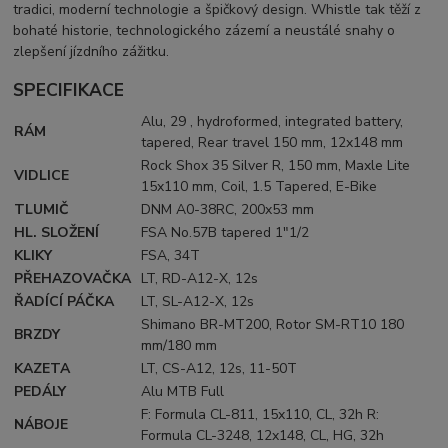
tradici, moderní technologie a špičkový design. Whistle tak těží z
bohaté historie, technologického zázemí a neustálé snahy o
zlepšení jízdního zážitku.
SPECIFIKACE
Alu, 29 , hydroformed, integrated battery,
RÁM
tapered, Rear travel 150 mm, 12x148 mm
Rock Shox 35 Silver R, 150 mm, Maxle Lite
VIDLICE
15x110 mm, Coil, 1.5 Tapered, E-Bike
TLUMIČ
DNM A0-38RC, 200x53 mm
HL. SLOŽENÍ
FSA No.57B tapered 1"1/2
KLIKY
FSA, 34T
PŘEHAZOVAČKA
LT, RD-A12-X, 12s
ŘADÍCÍ PÁČKA
LT, SL-A12-X, 12s
Shimano BR-MT200, Rotor SM-RT10 180
BRZDY
mm/180 mm
KAZETA
LT, CS-A12, 12s, 11-50T
PEDÁLY
Alu MTB Full
F: Formula CL-811, 15x110, CL, 32h R:
NÁBOJE
Formula CL-3248, 12x148, CL, HG, 32h