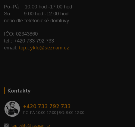
Po–Pá 10:00 hod -17:00 hod
So
9:00 hod -12:00 hod
nebo dle telefonické domluvy
IČO: 02343860
tel.: +420 733 792 733
email:
top.cyklo@seznam.cz
Kontakty
+420 733 792 733
PO-PÁ 10:00-17:00 | SO: 9:00-12:00
top.cyklo@seznam.cz