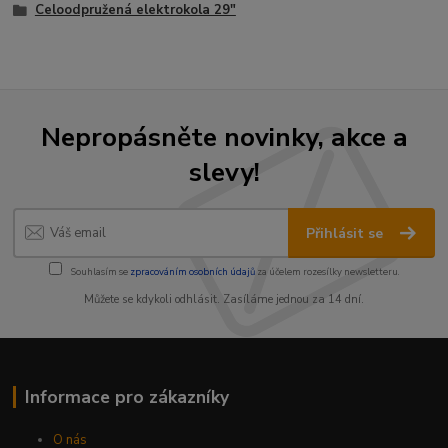
Celoodpružená elektrokola 29"
Nepropásněte novinky, akce a
slevy!
Přihlásit se
Souhlasím se
zpracováním osobních údajů
za účelem rozesílky newsletteru.
Můžete se kdykoli odhlásit. Zasíláme jednou za 14 dní.
Informace pro zákazníky
O nás