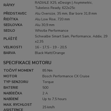
RADIALE X25, eDesign | Asymmetric,
RÁFKY
Tubeless Ready, 622x25c
PŘEDSTAVEC
Alu Oversize, 35 mm, Bar bore 31,8 mm
ŘIDÍTKA
Alu Low Rise, 720 mm
SEDLOVKA
Alu 30,9 mm
SEDLO
Whistle Performance
Schwalbe Smart Sam, Performance, Addix, 29
PLÁŠTĚ
x2,35
VELIKOSTI
16 - 17,5 - 19 - 20,5
BARVA
Black Matt/Orange
SPECIFIKACE MOTORU
TOČIVÝ MOMENT
85 Nm
MOTOR
Bosch Performance CX Cruise
TYP SENZORU
Torque
BATERIE
500
NABÍJEČKA
2 A
NABÍJENÍ
Up to 7,5 hours
MAX. RYCHLOST
25 km/h
ASISTENCE