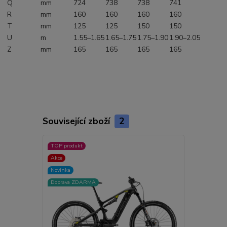
Q
mm
724
738
738
741
R
mm
160
160
160
160
T
mm
125
125
150
150
U
m
1.55–1.65
1.65–1.75
1.75–1.90
1.90–2.05
Z
mm
165
165
165
165
Související zboží
2
TOP produkt
Akce
Akce
Novinka
Novinka
Doprava ZD
Doprava ZDARMA