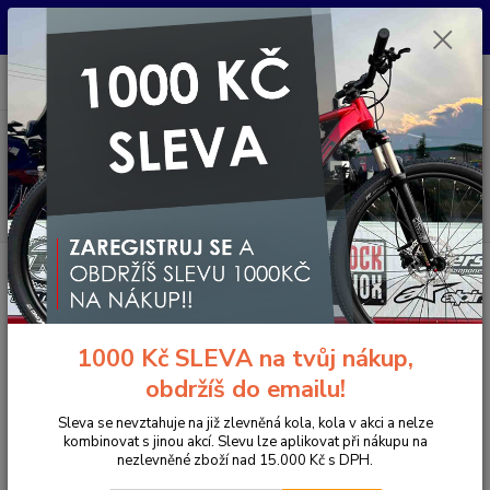
Pro nachystání kola / doplňků na prodejně si prosím zavolejte dopředu.
Děkujeme
0
ks
+420 733 792 733
CZK
za
0 Kč
PO-PÁ 10:00-17:00 | SO: 9:00-12:00
Menu
Hledat
Úvod
Elektrokola
Horská elektrokola
Celoodpružená elektrokola 29"
Whistle B-Rush A5.2X LT12 Black Matt/Orange
Whistle B-Rush A5.2X LT12
1000 Kč SLEVA na tvůj nákup,
Black Matt/Orange
obdržíš do emailu!
Novinka
Akce
Sleva se nevztahuje na již zlevněná kola, kola v akci a nelze
kombinovat s jinou akcí. Slevu lze aplikovat při nákupu na
nezlevněné zboží nad 15.000 Kč s DPH.