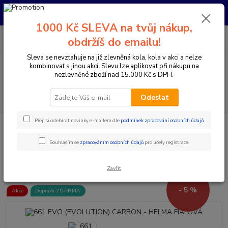
Pro nachystání kola / doplňků na prodejně si prosím zavolejte dopředu.
Děkujeme
1000 Kč SLEVA na tvůj nákup,
0
ks
+420 733 792 733
CZK
obdržíš do emailu!
za
0 Kč
PO-PÁ 10:00-17:00 | SO: 9:00-12:00
Sleva se nevztahuje na již zlevněná kola, kola v akci a nelze
kombinovat s jinou akcí. Slevu lze aplikovat při nákupu na
Menu
nezlevněné zboží nad 15.000 Kč s DPH.
Hledat
Odeslat
Přeji si odebírat novinky e-mailem dle
podmínek zpracování osobních údajů
.
Úvod
Doplňky a helmy
Cyklistické helmy
Integrální helmy
661
EVO (EVOLUTION) CARBON - HELMA FIALOVÁ
Souhlasím se
zpracováním osobních údajů
pro účely registrace.
661 EVO (EVOLUTION) CARBON
- HELMA FIALOVÁ
Zavřít
- 5 %
Akce
Doprava ZDARMA