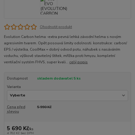
Ohodnotit produkt
Evolution Carbon helma -extra pevná lehká závodní helma s novým
agresivním tvarem. Opět posouvá limity odolnosti. konstrukce: carbon/
EPS / výstelka, CoolMax = dobrý odvod potu, náhubek s nasáváním
vzduchu, výškově stavitelný štítek, mřížka proti hmyzu, kompletní
ventilační systém FHVS, super kvali...
celý popis
Dostupnost
skladem dodavatel 5 ks
Varianta
Cena před
5 990 Kč
slevou
5 690 Kč
/
ks
4 702 Kč
bez DPH