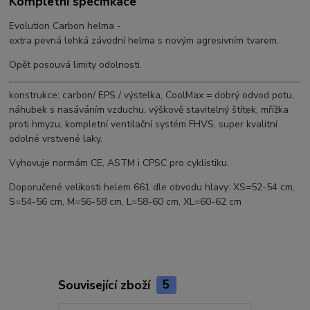
Kompletní specifikace
Evolution Carbon helma -
extra pevná lehká závodní helma s novým agresivním tvarem.
Opět posouvá limity odolnosti.
konstrukce: carbon/ EPS / výstelka, CoolMax = dobrý odvod potu,
náhubek s nasáváním vzduchu, výškově stavitelný štítek, mřížka
proti hmyzu, kompletní ventilační systém FHVS, super kvalitní
odolné vrstvené laky.
Vyhovuje normám CE, ASTM i CPSC pro cyklistiku.
Doporučené velikosti helem 661 dle obvodu hlavy: XS=52-54 cm,
S=54-56 cm, M=56-58 cm, L=58-60 cm, XL=60-62 cm
Související zboží
5