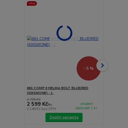
Akce
Akce
Doprava ZD
- 5 %
661 COMP II HELMA BOLT BLUE/RED
661 EVO (E
(SIXSIXONE) - L
ČERVENO/ČE
2 735 Kč
3 999 Kč
2 599 Kč
3 791 Kč
skladem
/
ks
dodavatel 1 ks
2 148 Kč
bez DPH
3 133 Kč
bez
Zvolit variantu