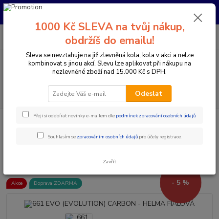
Pro nachystání kola / doplňků na prodejně si prosím zavolejte dopředu.
Děkujeme
1000 Kč SLEVA na tvůj nákup,
0
ks
+420 733 792 733
CZK
obdržíš do emailu!
za
0 Kč
PO-PÁ 10:00-17:00 | SO: 9:00-12:00
Sleva se nevztahuje na již zlevněná kola, kola v akci a nelze
kombinovat s jinou akcí. Slevu lze aplikovat při nákupu na
Menu
nezlevněné zboží nad 15.000 Kč s DPH.
Hledat
Odeslat
Přeji si odebírat novinky e-mailem dle
podmínek zpracování osobních údajů
.
Úvod
Doplňky a helmy
Cyklistické helmy
Integrální helmy
661
EVO (EVOLUTION) CARBON - HELMA FIALOVÁ
Souhlasím se
zpracováním osobních údajů
pro účely registrace.
661 EVO (EVOLUTION) CARBON
- HELMA FIALOVÁ
Zavřít
- 5 %
Akce
Doprava ZDARMA