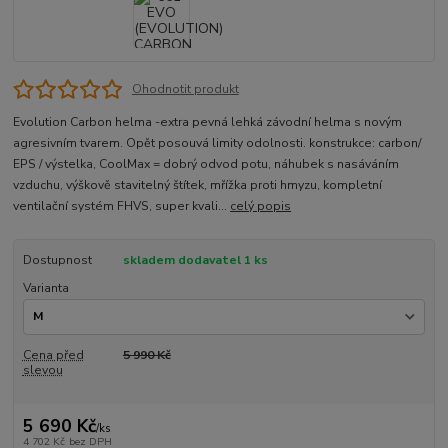
Ohodnotit produkt
Evolution Carbon helma -extra pevná lehká závodní helma s novým
agresivním tvarem. Opět posouvá limity odolnosti. konstrukce: carbon/
EPS / výstelka, CoolMax = dobrý odvod potu, náhubek s nasáváním
vzduchu, výškově stavitelný štítek, mřížka proti hmyzu, kompletní
ventilační systém FHVS, super kvali...
celý popis
Dostupnost
skladem dodavatel 1 ks
Varianta
Cena před
5 990 Kč
slevou
5 690 Kč
/
ks
4 702 Kč
bez DPH