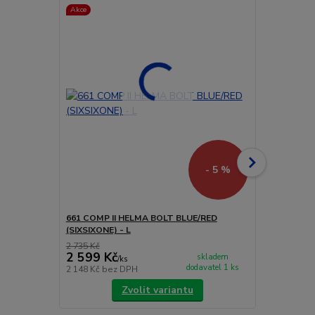
Akce
Akce
Doprava ZD
- 5 %
661 COMP II HELMA BOLT BLUE/RED
661 EVO (E
(SIXSIXONE) - L
ČERVENO/ČE
2 735 Kč
3 999 Kč
2 599 Kč
3 791 Kč
skladem
/
ks
dodavatel 1 ks
2 148 Kč
bez DPH
3 133 Kč
bez
Zvolit variantu