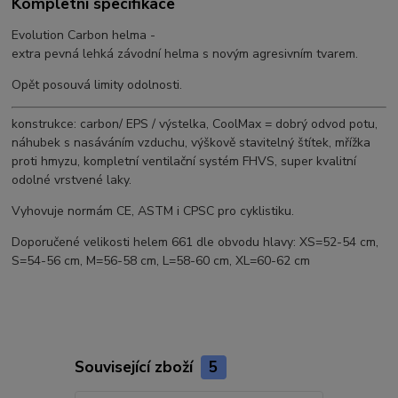
Kompletní specifikace
Evolution Carbon helma -
extra pevná lehká závodní helma s novým agresivním tvarem.
Opět posouvá limity odolnosti.
konstrukce: carbon/ EPS / výstelka, CoolMax = dobrý odvod potu,
náhubek s nasáváním vzduchu, výškově stavitelný štítek, mřížka
proti hmyzu, kompletní ventilační systém FHVS, super kvalitní
odolné vrstvené laky.
Vyhovuje normám CE, ASTM i CPSC pro cyklistiku.
Doporučené velikosti helem 661 dle obvodu hlavy: XS=52-54 cm,
S=54-56 cm, M=56-58 cm, L=58-60 cm, XL=60-62 cm
Související zboží
5