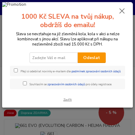
Pro nachystání kola / doplňků na prodejně si prosím zavolejte dopředu.
Děkujeme
1000 Kč SLEVA na tvůj nákup,
0
ks
+420 733 792 733
CZK
obdržíš do emailu!
za
0 Kč
PO-PÁ 10:00-17:00 | SO: 9:00-12:00
Sleva se nevztahuje na již zlevněná kola, kola v akci a nelze
kombinovat s jinou akcí. Slevu lze aplikovat při nákupu na
Menu
nezlevněné zboží nad 15.000 Kč s DPH.
Hledat
Odeslat
Přeji si odebírat novinky e-mailem dle
podmínek zpracování osobních údajů
.
Úvod
Doplňky a helmy
Cyklistické helmy
Integrální helmy
661
EVO (EVOLUTION) CARBON - HELMA FIALOVÁ
Souhlasím se
zpracováním osobních údajů
pro účely registrace.
661 EVO (EVOLUTION) CARBON
- HELMA FIALOVÁ
Zavřít
- 5 %
Akce
Doprava ZDARMA