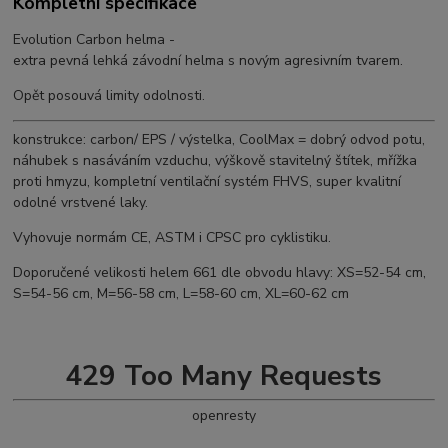
Kompletní specifikace
Evolution Carbon helma -
extra pevná lehká závodní helma s novým agresivním tvarem.
Opět posouvá limity odolnosti.
konstrukce: carbon/ EPS / výstelka, CoolMax = dobrý odvod potu,
náhubek s nasáváním vzduchu, výškově stavitelný štítek, mřížka
proti hmyzu, kompletní ventilační systém FHVS, super kvalitní
odolné vrstvené laky.
Vyhovuje normám CE, ASTM i CPSC pro cyklistiku.
Doporučené velikosti helem 661 dle obvodu hlavy: XS=52-54 cm,
S=54-56 cm, M=56-58 cm, L=58-60 cm, XL=60-62 cm
429 Too Many Requests
openresty