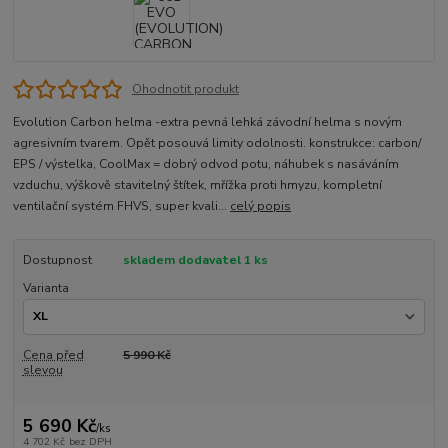
Ohodnotit produkt
Evolution Carbon helma -extra pevná lehká závodní helma s novým
agresivním tvarem. Opět posouvá limity odolnosti. konstrukce: carbon/
EPS / výstelka, CoolMax = dobrý odvod potu, náhubek s nasáváním
vzduchu, výškově stavitelný štítek, mřížka proti hmyzu, kompletní
ventilační systém FHVS, super kvali...
celý popis
Dostupnost
skladem dodavatel 1 ks
Varianta
Cena před
5 990 Kč
slevou
5 690 Kč
/
ks
4 702 Kč
bez DPH