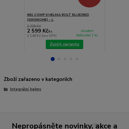
661 COMP II HELMA BOLT BLUE/RED
661 EVO (E
(SIXSIXONE) - L
ČERVENO/ČE
2 735 Kč
3 999 Kč
2 599 Kč
3 791 Kč
skladem
/
ks
dodavatel 1 ks
2 148 Kč
bez DPH
3 133 Kč
bez
Zvolit variantu
Zboží zařazeno v kategoriích
Integrální helmy
Nepropásněte novinky, akce a