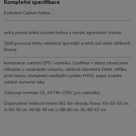
Kompletní specifikace
Evolution Carbon helma -
extra pevná lehká závodní helma s novým agresivním tvarem.
Opět posouvá limity odolnosti (pevnější a lehčí než velmi oblíbené
Bravo).
konstrukce: carbon/ EPS / výstelka, CoolMax = dobrý odvod potu,
náhubek s nasáváním vzduchu, výškově stavitelný štítek, mřížka
proti hmyzu, kompletní ventilační systém FHVS, super kvalitní
odolné vrstvené laky.
Vyhovuje normám CE, ASTM i CPSC pro cyklistiku.
Doporučené velikosti helem 661 dle obvodu hlavy: XS=52-54 cm,
S=54-56 cm, M=56-58 cm, L=58-60 cm, XL=60-62 cm