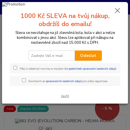
Pro nachystání kola / doplňků na prodejně si prosím zavolejte dopředu.
Děkujeme
1000 Kč SLEVA na tvůj nákup,
0
ks
+420 733 792 733
CZK
obdržíš do emailu!
za
0 Kč
PO-PÁ 10:00-17:00 | SO: 9:00-12:00
Sleva se nevztahuje na již zlevněná kola, kola v akci a nelze
kombinovat s jinou akcí. Slevu lze aplikovat při nákupu na
Menu
nezlevněné zboží nad 15.000 Kč s DPH.
Hledat
Odeslat
Přeji si odebírat novinky e-mailem dle
podmínek zpracování osobních údajů
.
Úvod
Doplňky a helmy
Cyklistické helmy
Integrální helmy
661
EVO (EVOLUTION) CARBON - HELMA MODRÁ
Souhlasím se
zpracováním osobních údajů
pro účely registrace.
661 EVO (EVOLUTION) CARBON
- HELMA MODRÁ
Zavřít
- 5 %
Akce
Doprava ZDARMA