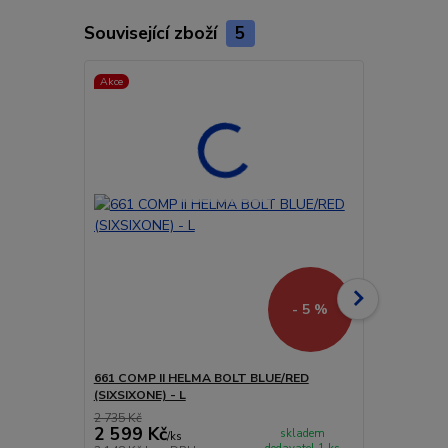
Související zboží
5
Akce
Akce
Doprava ZD
- 5 %
661 COMP II HELMA BOLT BLUE/RED
661 EVO (E
(SIXSIXONE) - L
ČERVENO/ČE
2 735 Kč
3 999 Kč
2 599 Kč
3 791 Kč
skladem
/
ks