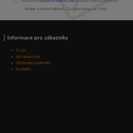
Souhlasím se
zpracováním osobních údajů
za účelem rozesílky newsletteru.
Můžete se kdykoli odhlásit. Zasíláme jednou za 14 dní.
Informace pro zákazníky
O nás
Jak nakupovat
Obchodní podmínky
Kontakty