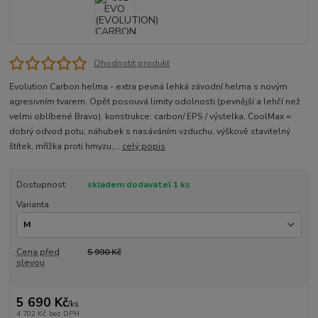
Ohodnotit produkt
Evolution Carbon helma - extra pevná lehká závodní helma s novým
agresivním tvarem. Opět posouvá limity odolnosti (pevnější a lehčí než
velmi oblíbené Bravo). konstrukce: carbon/ EPS / výstelka, CoolMax =
dobrý odvod potu, náhubek s nasáváním vzduchu, výškově stavitelný
štítek, mřížka proti hmyzu,...
celý popis
Dostupnost
skladem dodavatel 1 ks
Varianta
Cena před
5 990 Kč
slevou
5 690 Kč
/
ks
4 702 Kč
bez DPH