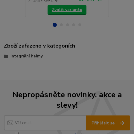
dodavatel 1 ks
2 148 Kč
bez DPH
3 133 Kč
bez
Zvolit variantu
Zboží zařazeno v kategoriích
Integrální helmy
Nepropásněte novinky, akce a
slevy!
Přihlásit se