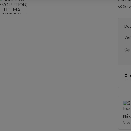
výškově
Dos
Var
Cen
3 
3 1
Nák
Více