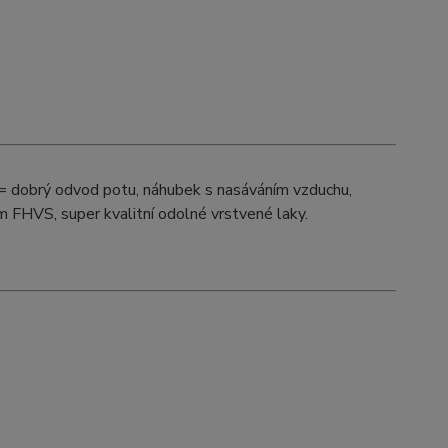
 = dobrý odvod potu, náhubek s nasáváním vzduchu,
m FHVS, super kvalitní odolné vrstvené laky.