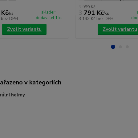
3 999 Kč
 Kč
3 791 Kč
skladem
/
ks
/
ks
dodavatel 1 ks
dod
č
bez DPH
3 133 Kč
bez DPH
Zvolit variantu
Zvolit variantu
zařazeno v kategoriích
rální helmy