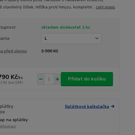
 stavitelný štítek, mřížka proti hmyzu, kompletní...
celý popis
tupnost
skladem dodavatel 1 ks
ianta
a před slevou
3 990 Kč
790 Kč
/
ks
Přidat do košíku
32 Kč
bez DPH
Splátková kalkulačka
up na splátky
 informací