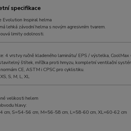
tní specifikace
 Evolution Inspiral helma
vná lehká závodní helma s novým agresivním tvarem.
uvá limity odolnosti.
e: 4 vrstvy ručně kladeného laminátu/ EPS / výstelka, CoolMax
tavitelný štítek, mřížka proti hmyzu, kompletní ventilační systé
 normám CE, ASTM i CPSC pro cyklistiku.
 XS, S, M, L, XL
né velikosti helem
obvodu hlavy:
4 cm, S=54-56 cm, M=56-58 cm, L=58-60 cm, XL=60-62 cm