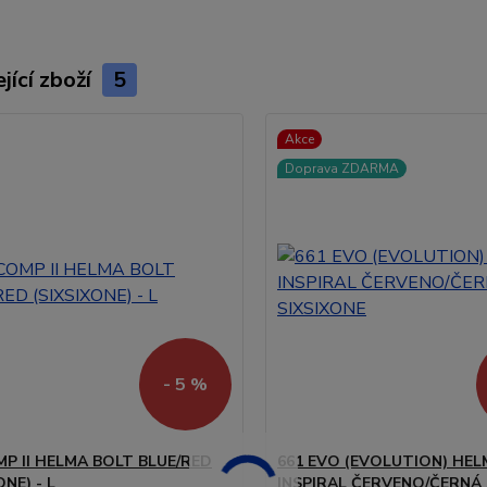
jící zboží
5
Akce
Doprava ZDARMA
- 5 %
MP II HELMA BOLT BLUE/RED
661 EVO (EVOLUTION) HE
ONE) - L
INSPIRAL ČERVENO/ČERNÁ 