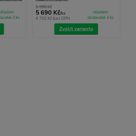
5 990 Kč
3 9
5 690 Kč
3 
skladem
skladem
/
ks
avatel 2 ks
dodavatel 4 ks
4 702 Kč
bez DPH
3 
Zvolit variantu