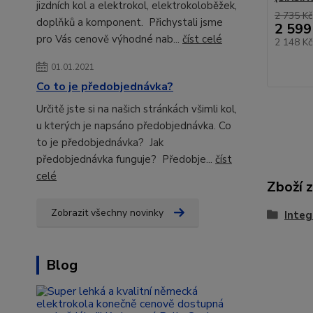
jizdních kol a elektrokol, elektrokoloběžek,
2 735 Kč
doplňků a komponent. Přichystali jsme
2 599
pro Vás cenově výhodné nab...
číst celé
2 148 K
01.01.2021
Co to je předobjednávka?
Určitě jste si na našich stránkách všimli kol,
u kterých je napsáno předobjednávka. Co
to je předobjednávka? Jak
předobjednávka funguje? Předobje...
číst
celé
Zboží 
Zobrazit všechny novinky
Integ
Blog