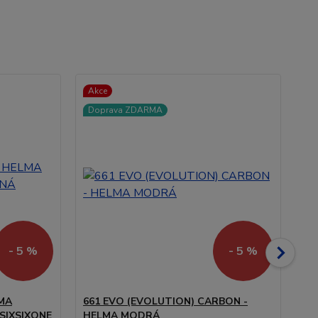
Akce
Ak
Doprava ZDARMA
D
- 5 %
- 5 %
LMA
661 EVO (EVOLUTION) CARBON -
66
SIXSIXONE
HELMA MODRÁ
IN