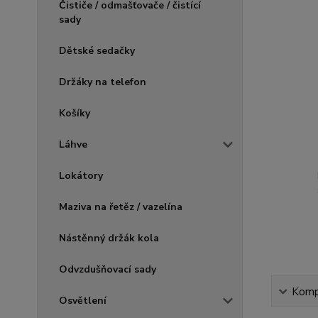
Čističe / odmašťovače / čistící
sady
Dětské sedačky
Držáky na telefon
Košíky
Láhve
Lokátory
Maziva na řetěz / vazelína
Nástěnný držák kola
Odvzdušňovací sady
Kompl
Osvětlení