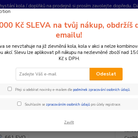
hystání kola / doplňků na prodejně si prosím zavolejte dopředu. 
í podmínky
Kontakty
Reklamace
Ochrana soukromí
Články
000 Kč SLEVA na tvůj nákup, obdržíš 
Nevíte
emailu!
Hledat
+420
PO-PÁ 
va se nevztahuje na již zlevněná kola, kola v akci a nelze kombinov
ou akcí. Slevu lze aplikovat při nákupu na nezlevněné zboží nad 15
Kč s DPH.
oplňky a helmy
Cyklistické helmy
Integrální helmy
661 EVO (E
Odeslat
 EVO (EVOLUTION) HELMA INS
SIXONE
Přeji si odebírat novinky e-mailem dle
podmínek zpracování osobních údajů
.
Doprava ZDARMA
Souhlasím se
zpracováním osobních údajů
pro účely registrace.
- 5 %
SixSix
Zavřít
s nový
konstr
CoolMa