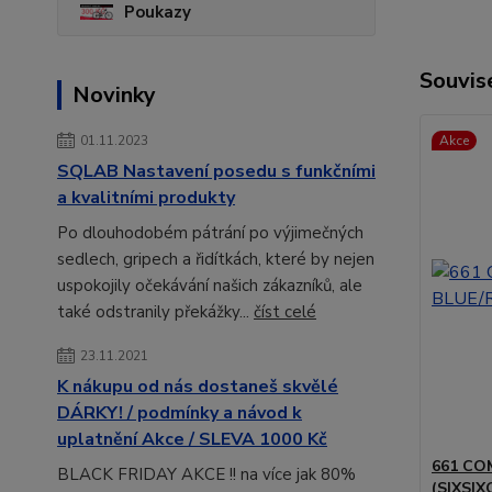
Poukazy
Souvise
Novinky
Akce
01.11.2023
SQLAB Nastavení posedu s funkčními
a kvalitními produkty
Po dlouhodobém pátrání po výjimečných
sedlech, gripech a řidítkách, které by nejen
uspokojily očekávání našich zákazníků, ale
také odstranily překážky...
číst celé
23.11.2021
K nákupu od nás dostaneš skvělé
DÁRKY! / podmínky a návod k
uplatnění Akce / SLEVA 1000 Kč
661 CO
BLACK FRIDAY AKCE !! na více jak 80%
(SIXSIX