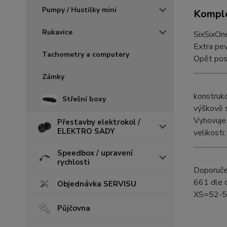
Pumpy / Hustilky mini
Komple
Rukavice
SixSixOne
Extra pe
Tachometry a computery
Opět poso
Zámky
konstrukc
Střešní boxy
výškově s
Vyhovuje
Přestavby elektrokol /
ELEKTRO SADY
velikosti:
Speedbox / upravení
rychlosti
Doporuče
661 dle 
Objednávka SERVISU
XS=52-5
Půjčovna