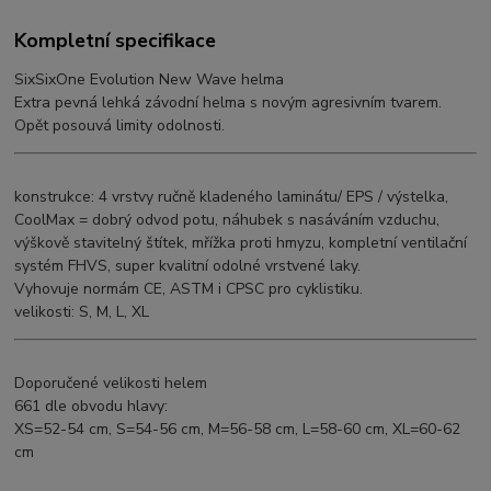
Kompletní specifikace
SixSixOne Evolution New Wave helma
Extra pevná lehká závodní helma s novým agresivním tvarem.
Opět posouvá limity odolnosti.
konstrukce: 4 vrstvy ručně kladeného laminátu/ EPS / výstelka,
CoolMax = dobrý odvod potu, náhubek s nasáváním vzduchu,
výškově stavitelný štítek, mřížka proti hmyzu, kompletní ventilační
systém FHVS, super kvalitní odolné vrstvené laky.
Vyhovuje normám CE, ASTM i CPSC pro cyklistiku.
velikosti: S, M, L, XL
Doporučené velikosti helem
661 dle obvodu hlavy:
XS=52-54 cm, S=54-56 cm, M=56-58 cm, L=58-60 cm, XL=60-62
cm