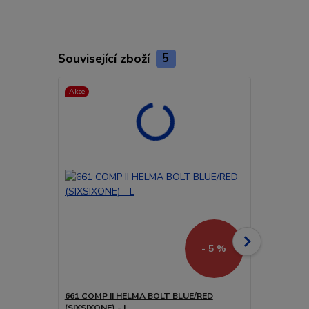
Související zboží
5
Akce
Akce
Doprava ZD
- 5 %
661 COMP II HELMA BOLT BLUE/RED
661 EVO (E
(SIXSIXONE) - L
ČERVENO/ČE