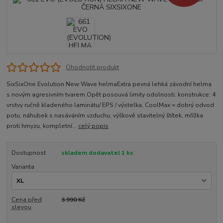
Ohodnotit produkt
SixSixOne Evolution New Wave helmaExtra pevná lehká závodní helma
s novým agresivním tvarem.Opět posouvá limity odolnosti. konstrukce: 4
vrstvy ručně kladeného laminátu/ EPS / výstelka, CoolMax = dobrý odvod
potu, náhubek s nasáváním vzduchu, výškově stavitelný štítek, mřížka
proti hmyzu, kompletní...
celý popis
Dostupnost
skladem dodavatel 1 ks
Varianta
Cena před
3 990 Kč
slevou