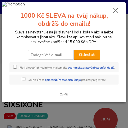
Pro nachystání kola / doplňků na prodejně si prosím zavolejte dopředu.
Děkujeme
1000 Kč SLEVA na tvůj nákup,
0
ks
+420 733 792 733
CZK
obdržíš do emailu!
za
0 Kč
PO-PÁ 10:00-17:00 | SO: 9:00-12:00
Sleva se nevztahuje na již zlevněná kola, kola v akci a nelze
kombinovat s jinou akcí. Slevu lze aplikovat při nákupu na
Menu
nezlevněné zboží nad 15.000 Kč s DPH.
Hledat
Odeslat
Přeji si odebírat novinky e-mailem dle
podmínek zpracování osobních údajů
.
Úvod
Doplňky a helmy
Cyklistické helmy
Integrální helmy
661
EVO (EVOLUTION) HELMA NEW WAVE ČERVENO/ČERNÁ SIXSIXONE
Souhlasím se
zpracováním osobních údajů
pro účely registrace.
661 EVO (EVOLUTION) HELMA
NEW WAVE ČERVENO/ČERNÁ
Zavřít
SIXSIXONE
Akce
Doprava ZDARMA
- 5 %