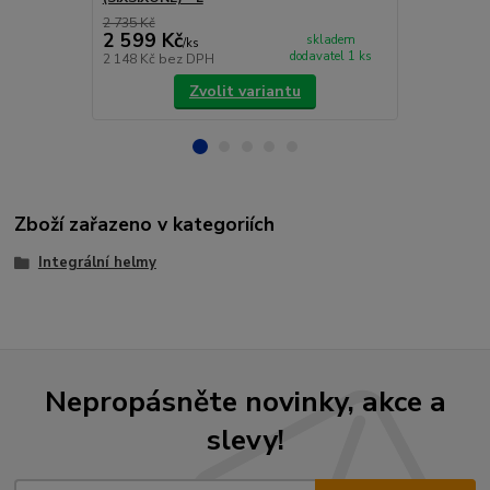
2 735 Kč
3 999 Kč
2 599 Kč
3 791 Kč
skladem
/
ks
dodavatel 1 ks
2 148 Kč
bez DPH
3 133 Kč
bez
Zvolit variantu
Zboží zařazeno v kategoriích
Integrální helmy
Nepropásněte novinky, akce a
slevy!