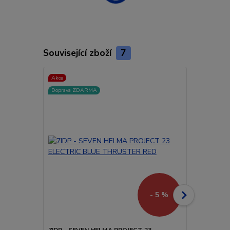
Související zboží
7
Akce
Akce
Doprava ZDARMA
- 5 %
7IDP - SEVEN HELMA PROJECT 23
7IDP - SEV