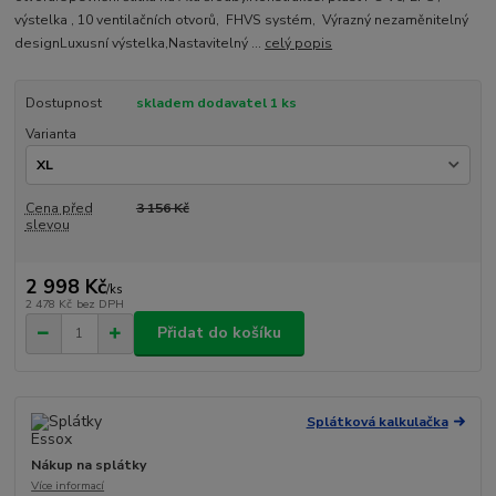
výstelka , 10 ventilačních otvorů, FHVS systém, Výrazný nezaměnitelný
designLuxusní výstelka,Nastavitelný ...
celý popis
Dostupnost
skladem dodavatel 1 ks
Varianta
Cena před
3 156 Kč
slevou
2 998 Kč
/
ks
2 478 Kč
bez DPH
Přidat do košíku
Splátková kalkulačka
Nákup na splátky
Více informací