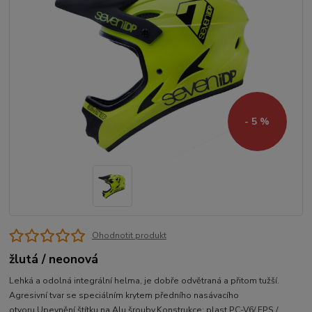
- 5 %
Ohodnotit produkt
žlutá / neonová
Lehká a odolná integrální helma, je dobře odvětraná a přitom tužší.
Agresivní tvar se speciálním krytem předního nasávacího
otvoru.Upevnění štítku na Alu šrouby.Konstrukce: plast PC-V6/ EPS /