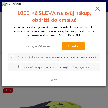
Pro nachystání kola / doplňků na prodejně si prosím zavolejte dopředu.
Děkujeme
1000 Kč SLEVA na tvůj nákup,
0
ks
+420 733 792 733
CZK
obdržíš do emailu!
za
0 Kč
PO-PÁ 10:00-17:00 | SO: 9:00-12:00
Sleva se nevztahuje na již zlevněná kola, kola v akci a nelze
kombinovat s jinou akcí. Slevu lze aplikovat při nákupu na
Menu
nezlevněné zboží nad 15.000 Kč s DPH.
Hledat
Odeslat
Přeji si odebírat novinky e-mailem dle
podmínek zpracování osobních údajů
.
Úvod
Doplňky a helmy
Cyklistické helmy
Integrální helmy
7IDP
- SEVEN HELMA M1 ACID YELLOW BLACK
Souhlasím se
zpracováním osobních údajů
pro účely registrace.
7IDP - SEVEN HELMA M1 ACID
YELLOW BLACK
Zavřít
Akce