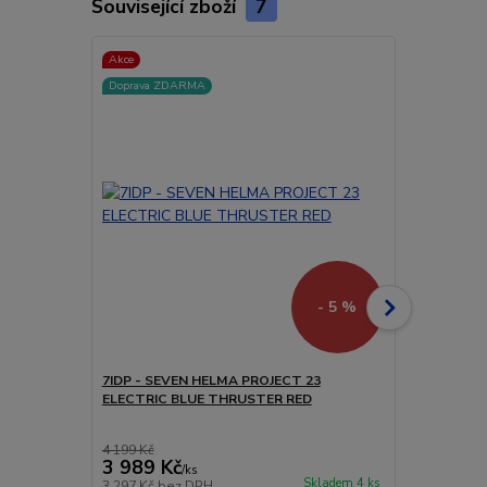
Související zboží
7
Akce
Akce
Doprava ZDARMA
- 5 %
7IDP - SEVEN HELMA PROJECT 23
7IDP - SEV
ELECTRIC BLUE THRUSTER RED
THRUSTER 
4 199 Kč
3 156 Kč
3 989 Kč
2 998 Kč
/
ks
Skladem 4 ks
3 297 Kč
bez DPH
2 478 Kč
bez