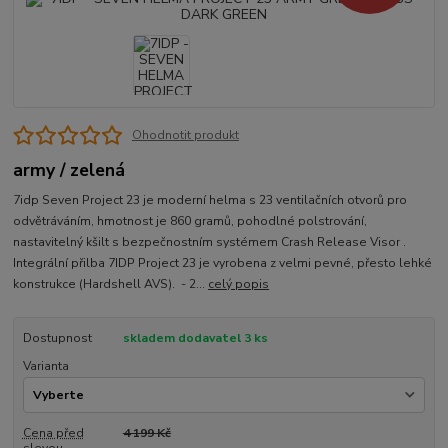
Ohodnotit produkt
army / zelená
7idp Seven Project 23 je moderní helma s 23 ventilačních otvorů pro
odvětráváním, hmotnost je 860 gramů, pohodlné polstrování,
nastavitelný kšilt s bezpečnostním systémem Crash Release Visor .
Integrální přilba 7IDP Project 23 je vyrobena z velmi pevné, přesto lehké
konstrukce (Hardshell AVS). - 2...
celý popis
Dostupnost
skladem dodavatel 3 ks
Varianta
Cena před
4 199 Kč