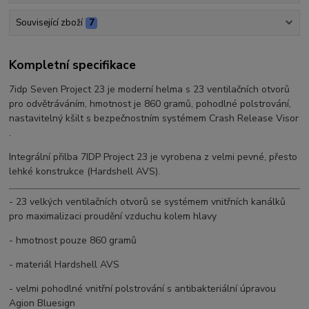
Související zboží
7
Kompletní specifikace
7idp Seven Project 23 je moderní helma s 23 ventilačních otvorů
pro odvětráváním, hmotnost je 860 gramů, pohodlné polstrování,
nastavitelný kšilt s bezpečnostním systémem Crash Release Visor
.
Integrální přilba 7IDP Project 23 je vyrobena z velmi pevné, přesto
lehké konstrukce (Hardshell AVS).
- 23 velkých ventilačních otvorů se systémem vnitřních kanálků
pro maximalizaci proudění vzduchu kolem hlavy
- hmotnost pouze 860 gramů
- materiál Hardshell AVS
- velmi pohodlné vnitřní polstrování s antibakteriální úpravou
Agion Bluesign