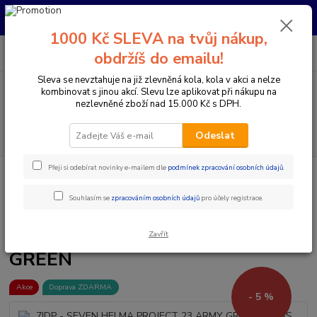
Pro nachystání kola / doplňků na prodejně si prosím zavolejte dopředu.
Děkujeme
1000 Kč SLEVA na tvůj nákup,
0
ks
+420 733 792 733
CZK
obdržíš do emailu!
za
0 Kč
PO-PÁ 10:00-17:00 | SO: 9:00-12:00
Sleva se nevztahuje na již zlevněná kola, kola v akci a nelze
kombinovat s jinou akcí. Slevu lze aplikovat při nákupu na
Menu
nezlevněné zboží nad 15.000 Kč s DPH.
Hledat
Odeslat
Přeji si odebírat novinky e-mailem dle
podmínek zpracování osobních údajů
.
Úvod
Doplňky a helmy
Cyklistické helmy
Integrální helmy
7IDP
- SEVEN HELMA PROJECT 23 ARMY GREEN GLOSS DARK GREEN
Souhlasím se
zpracováním osobních údajů
pro účely registrace.
7IDP - SEVEN HELMA PROJECT
23 ARMY GREEN GLOSS DARK
Zavřít
GREEN
Akce
Doprava ZDARMA
- 5 %