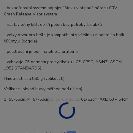
- bezpečnostní systém odpojení štítku v případě nárazu CRV -
Crash Release Visor system
- nastavitelný kšilt do tří poloh bez potřeby šroubků
- velký otvor pro brýle je kompatibilní s většinou moderních brýlí
MX stylu (goggle)
- polstrování je odnímatelné a pratelné
- vyhovuje CE normám pro cyklistiku ( CE, CPSC, AS/NZ, ASTM
1952 STANDARDS)
Hmotnost: cca 860 g (velikost L)
Velikost: (obvod hlavy měřeno nad ušima)
S: 55-56cm, M: 57-58cm, L: 59-60cm, XL: 61-62cm, XXL: 63 – 64cm