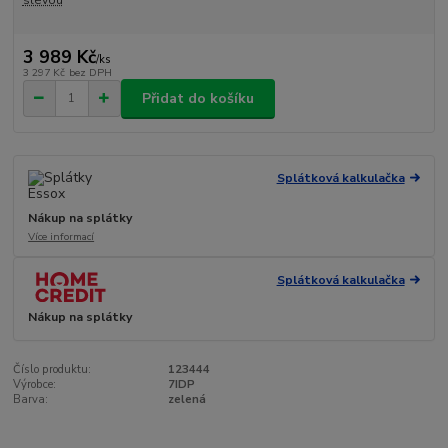
slevou
3 989 Kč
/
ks
3 297 Kč
bez DPH
Přidat do košíku
Splátková kalkulačka
Nákup na splátky
Více informací
Splátková kalkulačka
Nákup na splátky
Číslo produktu:
123444
Výrobce:
7IDP
Barva:
zelená