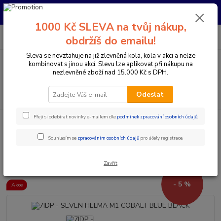
Pro nachystání kola / doplňků na prodejně si prosím zavolejte dopředu.
Děkujeme
1000 Kč SLEVA na tvůj nákup,
0
ks
+420 733 792 733
CZK
obdržíš do emailu!
za
0 Kč
PO-PÁ 10:00-17:00 | SO: 9:00-12:00
Sleva se nevztahuje na již zlevněná kola, kola v akci a nelze
kombinovat s jinou akcí. Slevu lze aplikovat při nákupu na
Menu
nezlevněné zboží nad 15.000 Kč s DPH.
Hledat
Odeslat
Přeji si odebírat novinky e-mailem dle
podmínek zpracování osobních údajů
.
Úvod
Doplňky a helmy
Cyklistické helmy
Integrální helmy
7IDP
- SEVEN HELMA M1 COBALT BLUE BLACK
Souhlasím se
zpracováním osobních údajů
pro účely registrace.
7IDP - SEVEN HELMA M1
COBALT BLUE BLACK
Zavřít
- 5 %
Akce