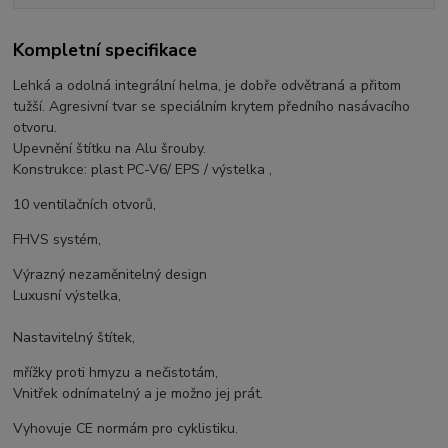
Kompletní specifikace
Lehká a odolná integrální helma, je dobře odvětraná a přitom
tužší. Agresivní tvar se speciálním krytem předního nasávacího
otvoru.
Upevnění štítku na Alu šrouby.
Konstrukce: plast PC-V6/ EPS / výstelka ,
10 ventilačních otvorů,
FHVS systém,
Výrazný nezaměnitelný design
Luxusní výstelka,
Nastavitelný štítek,
mřížky proti hmyzu a nečistotám,
Vnitřek odnímatelný a je možno jej prát.
Vyhovuje CE normám pro cyklistiku.