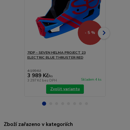
- 5 %
7IDP - SEVEN HELMA PROJECT 23
7IDP - SEV
ELECTRIC BLUE THRUSTER RED
THRUSTER 
4 199 Kč
3 156 Kč
3 989 Kč
2 998 Kč
/
ks
Skladem 4 ks
3 297 Kč
bez DPH
2 478 Kč
bez
Zvolit variantu
Zboží zařazeno v kategoriích