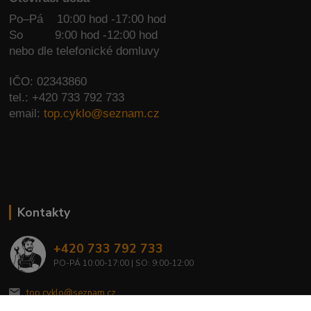
Po–Pá 10:00 hod -17:00 hod
So
9:00 hod -12:00 hod
nebo dle telefonické domluvy
IČO: 02343860
tel.: +420 733 792 733
email:
top.cyklo@seznam.cz
Kontakty
+420 733 792 733
PO-PÁ 10:00-17:00 | SO: 9:00-12:00
top.cyklo@seznam.cz