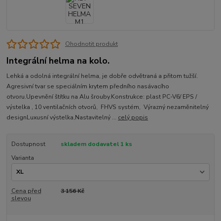
Ohodnotit produkt
Integrální helma na kolo.
Lehká a odolná integrální helma, je dobře odvětraná a přitom tužší.
Agresivní tvar se speciálním krytem předního nasávacího
otvoru.Upevnění štítku na Alu šrouby.Konstrukce: plast PC-V6/ EPS /
výstelka , 10 ventilačních otvorů, FHVS systém, Výrazný nezaměnitelný
designLuxusní výstelka,Nastavitelný ...
celý popis
Dostupnost
skladem dodavatel 1 ks
Varianta
Cena před
3 156 Kč
slevou