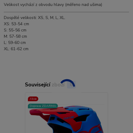
Velikost vychází z obvodu hlavy (měřeno nad ušima)
Dospělé velikosti: XS, S, M, L, XL.
XS: 53-54 cm
S: 55-56 cm
M: 57-58 cm
L: 59-60 cm
XL: 61-62 cm
Související zboží
8
Akce
Akce
Doprava ZDARMA