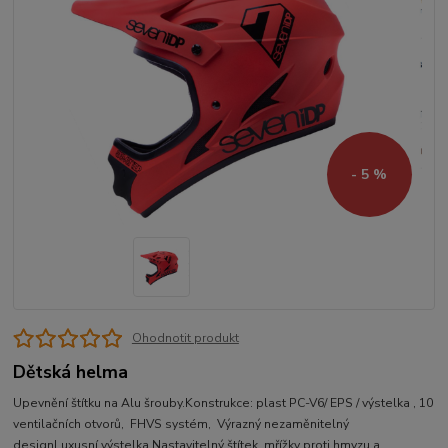
- 5 %
Ohodnotit produkt
Dětská helma
Upevnění štítku na Alu šrouby.Konstrukce: plast PC-V6/ EPS / výstelka , 10
ventilačních otvorů, FHVS systém, Výrazný nezaměnitelný
designLuxusní výstelka,Nastavitelný štítek, mřížky proti hmyzu a