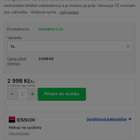
nečistotám,Vnitřek odnímatelný a je možno jej prát. Vyhovuje CE normám
pro cyklistiku. Velikost vychá...
celý popis
Dostupnost
Skladem 1 ks
Varianta
Cena před
3 156 Kč
slevou
2 998 Kč
/
ks
2 478 Kč
bez DPH
Přidat do košíku
Splátková kalkulačka
Nákup na splátky
Více informací