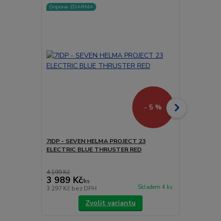
Doprava ZDARMA
- 5 %
7IDP - SEVEN HELMA PROJECT 23
7IDP - SEV
ELECTRIC BLUE THRUSTER RED
THRUSTER 
4 199 Kč
3 156 Kč
3 989 Kč
2 998 Kč
/
ks
Skladem 4 ks
3 297 Kč
bez DPH
2 478 Kč
bez
Zvolit variantu