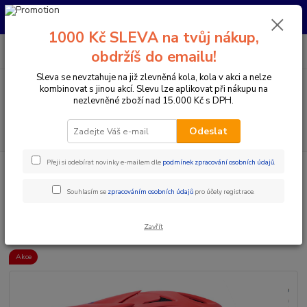
Pro nachystání kola / doplňků na prodejně si prosím zavolejte dopředu.
Děkujeme
1000 Kč SLEVA na tvůj nákup,
0
ks
+420 733 792 733
CZK
obdržíš do emailu!
za
0 Kč
PO-PÁ 10:00-17:00 | SO: 9:00-12:00
Sleva se nevztahuje na již zlevněná kola, kola v akci a nelze
kombinovat s jinou akcí. Slevu lze aplikovat při nákupu na
Menu
nezlevněné zboží nad 15.000 Kč s DPH.
Hledat
Odeslat
Přeji si odebírat novinky e-mailem dle
podmínek zpracování osobních údajů
.
Úvod
Doplňky a helmy
Cyklistické helmy
Integrální helmy
Dětské
7IDP - SEVEN HELMA M1 DĚTSKÁ THRUSTER RED BLACK
Souhlasím se
zpracováním osobních údajů
pro účely registrace.
7IDP - SEVEN HELMA M1
DĚTSKÁ THRUSTER RED BLACK
Zavřít
Akce