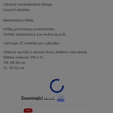
Výrazný nezaměnitelný design
Luxusní výstelka,
Nastavitelný štítek,
mřížky proti hmyzu a nečistotám,
Vnitřek odnímatelný a je možno jej prát.
Vyhovuje CE normám pro cyklistiku.
Velikost vychází z obvodu hlavy (měřeno nad ušima)
Dětské velikosti: YM a YL
YM: 48-50 cm
YL: 50-52 cm
Související zboží
7
Akce
Akce