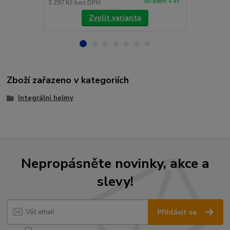
Skladem 4 ks
3 297 Kč
bez DPH
2 478 Kč
bez
Zvolit variantu
Zboží zařazeno v kategoriích
Integrální helmy
Nepropásněte novinky, akce a
slevy!
Přihlásit se