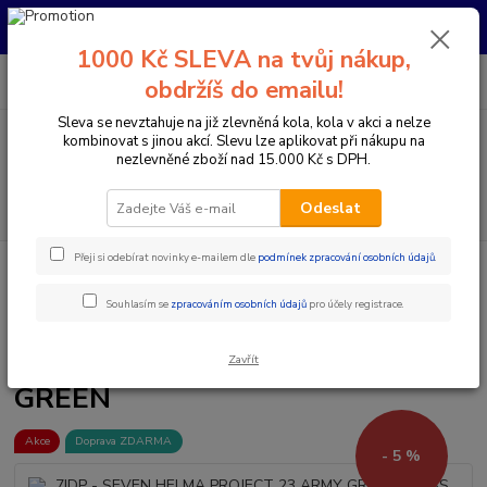
Pro nachystání kola / doplňků na prodejně si prosím zavolejte dopředu.
Děkujeme
1000 Kč SLEVA na tvůj nákup,
0
ks
+420 733 792 733
CZK
obdržíš do emailu!
za
0 Kč
PO-PÁ 10:00-17:00 | SO: 9:00-12:00
Sleva se nevztahuje na již zlevněná kola, kola v akci a nelze
kombinovat s jinou akcí. Slevu lze aplikovat při nákupu na
Menu
nezlevněné zboží nad 15.000 Kč s DPH.
Hledat
Odeslat
Přeji si odebírat novinky e-mailem dle
podmínek zpracování osobních údajů
.
Úvod
Doplňky a helmy
Cyklistické helmy
Integrální helmy
7IDP
- SEVEN HELMA PROJECT 23 ARMY GREEN GLOSS DARK GREEN
Souhlasím se
zpracováním osobních údajů
pro účely registrace.
7IDP - SEVEN HELMA PROJECT
23 ARMY GREEN GLOSS DARK
Zavřít
GREEN
Akce
Doprava ZDARMA
- 5 %