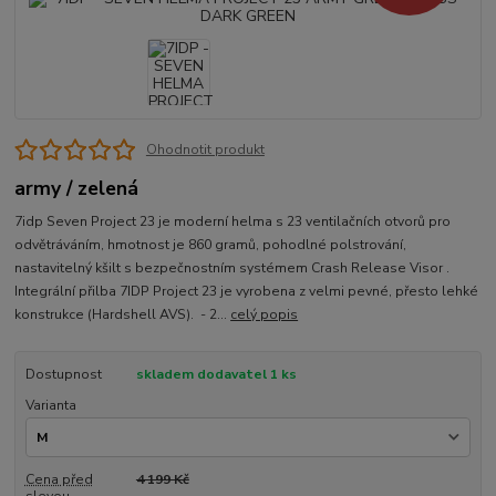
Ohodnotit produkt
army / zelená
7idp Seven Project 23 je moderní helma s 23 ventilačních otvorů pro
odvětráváním, hmotnost je 860 gramů, pohodlné polstrování,
nastavitelný kšilt s bezpečnostním systémem Crash Release Visor .
Integrální přilba 7IDP Project 23 je vyrobena z velmi pevné, přesto lehké
konstrukce (Hardshell AVS). - 2...
celý popis
Dostupnost
skladem dodavatel 1 ks
Varianta
Cena před
4 199 Kč