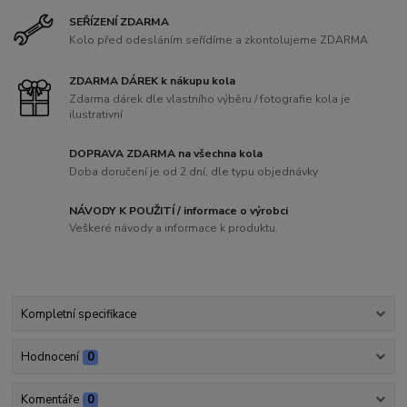
SEŘÍZENÍ ZDARMA
Kolo před odesláním seřídíme a zkontolujeme ZDARMA
ZDARMA DÁREK k nákupu kola
Zdarma dárek dle vlastního výběru / fotografie kola je
ilustrativní
DOPRAVA ZDARMA na všechna kola
Doba doručení je od 2 dní, dle typu objednávky
NÁVODY K POUŽITÍ / informace o výrobci
Veškeré návody a informace k produktu.
Kompletní specifikace
Hodnocení
0
Komentáře
0