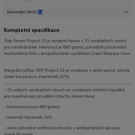
Související zboží
7
Kompletní specifikace
7idp Seven Project 23 je moderní helma s 23 ventilačních otvorů
pro odvětráváním, hmotnost je 860 gramů, pohodlné polstrování,
nastavitelný kšilt s bezpečnostním systémem Crash Release Visor
.
Integrální přilba 7IDP Project 23 je vyrobena z velmi pevné, přesto
lehké konstrukce (Hardshell AVS).
- 23 velkých ventilačních otvorů se systémem vnitřních kanálků
pro maximalizaci proudění vzduchu kolem hlavy
- hmotnost pouze 860 gramů
- materiál Hardshell AVS
- velmi pohodlné vnitřní polstrování s antibakteriální úpravou
Agion Bluesign