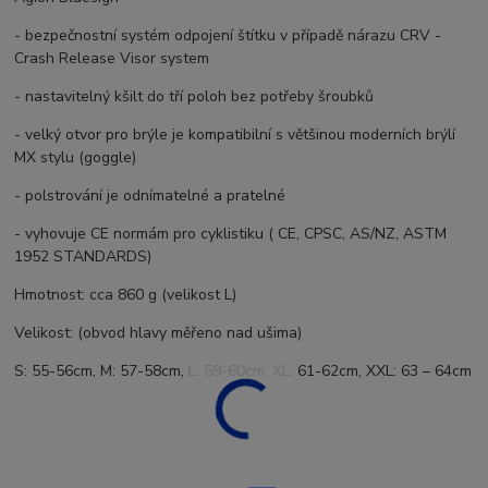
- bezpečnostní systém odpojení štítku v případě nárazu CRV -
Crash Release Visor system
- nastavitelný kšilt do tří poloh bez potřeby šroubků
- velký otvor pro brýle je kompatibilní s většinou moderních brýlí
MX stylu (goggle)
- polstrování je odnímatelné a pratelné
- vyhovuje CE normám pro cyklistiku ( CE, CPSC, AS/NZ, ASTM
1952 STANDARDS)
Hmotnost: cca 860 g (velikost L)
Velikost: (obvod hlavy měřeno nad ušima)
S: 55-56cm, M: 57-58cm, L: 59-60cm, XL: 61-62cm, XXL: 63 – 64cm