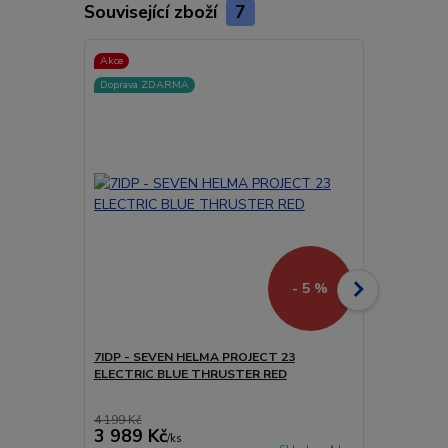
Související zboží
7
Akce
Akce
Doprava ZDARMA
- 5 %
7IDP - SEVEN HELMA PROJECT 23
7IDP - SEV
ELECTRIC BLUE THRUSTER RED
THRUSTER 
4 199 Kč
3 156 Kč
3 989 Kč
2 998 Kč
/
ks