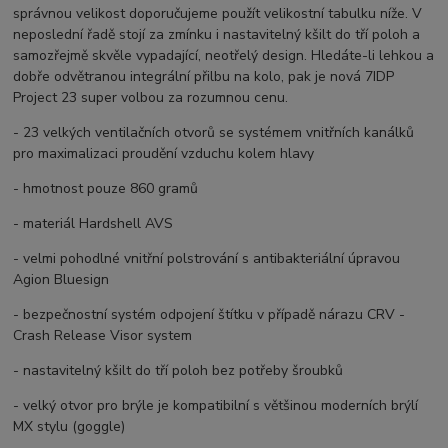
správnou velikost doporučujeme použít velikostní tabulku níže. V
neposlední řadě stojí za zmínku i nastavitelný kšilt do tří poloh a
samozřejmě skvěle vypadající, neotřelý design. Hledáte-li lehkou a
dobře odvětranou integrální přilbu na kolo, pak je nová 7IDP
Project 23 super volbou za rozumnou cenu.
- 23 velkých ventilačních otvorů se systémem vnitřních kanálků
pro maximalizaci proudění vzduchu kolem hlavy
- hmotnost pouze 860 gramů
- materiál Hardshell AVS
- velmi pohodlné vnitřní polstrování s antibakteriální úpravou
Agion Bluesign
- bezpečnostní systém odpojení štítku v případě nárazu CRV -
Crash Release Visor system
- nastavitelný kšilt do tří poloh bez potřeby šroubků
- velký otvor pro brýle je kompatibilní s většinou moderních brýlí
MX stylu (goggle)