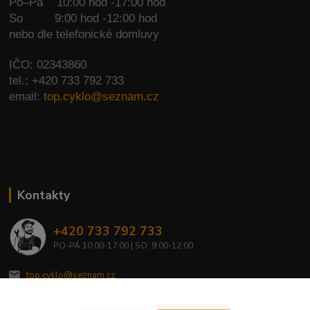
Po–Pá 10:00 hod -17:00 hod
So
9:00 hod -12:00 hod
nebo dle telefonické domluvy
IČO: 02343860
tel.: +420 733 792 733
email:
top.cyklo@seznam.cz
Kontakty
+420 733 792 733
PO-PÁ 10:00-17:00 | SO: 9:00-12:00
top.cyklo@seznam.cz