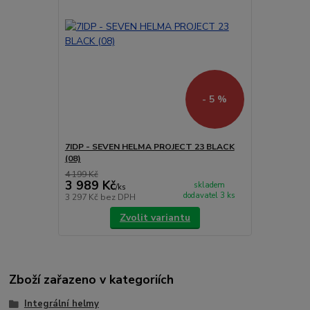
- 5 %
7IDP - SEVEN HELMA PROJECT 23 BLACK
(08)
4 199 Kč
3 989 Kč
skladem
/
ks
dodavatel 3 ks
3 297 Kč
bez DPH
Zvolit variantu
Zboží zařazeno v kategoriích
Integrální helmy