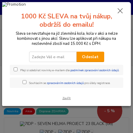
Pro nachystání kola / doplňků na prodejně si prosím zavolejte dopředu.
Děkujeme
1000 Kč SLEVA na tvůj nákup,
0
ks
+420 733 792 733
CZK
obdržíš do emailu!
za
0 Kč
PO-PÁ 10:00-17:00 | SO: 9:00-12:00
Sleva se nevztahuje na již zlevněná kola, kola v akci a nelze
kombinovat s jinou akcí. Slevu lze aplikovat při nákupu na
Menu
nezlevněné zboží nad 15.000 Kč s DPH.
Hledat
Odeslat
Přeji si odebírat novinky e-mailem dle
podmínek zpracování osobních údajů
.
Úvod
Doplňky a helmy
Cyklistické helmy
Integrální helmy
7IDP
- SEVEN HELMA PROJECT 23 BLACK (08)
Souhlasím se
zpracováním osobních údajů
pro účely registrace.
7IDP - SEVEN HELMA PROJECT
23 BLACK (08)
Zavřít
- 5 %
Novinka
Akce
Doprava ZDARMA