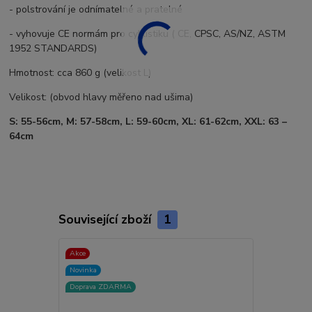
- polstrování je odnímatelné a pratelné
- vyhovuje CE normám pro cyklistiku ( CE, CPSC, AS/NZ, ASTM
1952 STANDARDS)
Hmotnost: cca 860 g (velikost L)
Velikost: (obvod hlavy měřeno nad ušima)
S: 55-56cm, M: 57-58cm, L: 59-60cm, XL: 61-62cm, XXL: 63 –
64cm
Související zboží
1
Akce
Novinka
Doprava ZDARMA