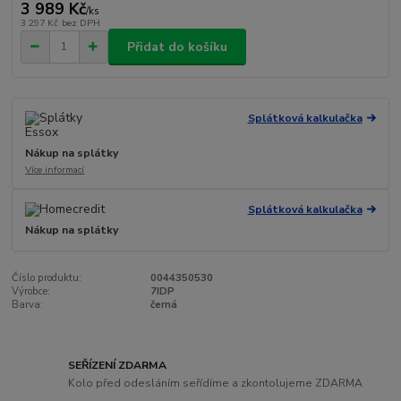
3 989 Kč
/
ks
3 297 Kč
bez DPH
Přidat do košíku
Splátková kalkulačka
Nákup na splátky
Více informací
Splátková kalkulačka
Nákup na splátky
Číslo produktu:
0044350530
Výrobce:
7IDP
Barva:
černá
SEŘÍZENÍ ZDARMA
Kolo před odesláním seřídíme a zkontolujeme ZDARMA