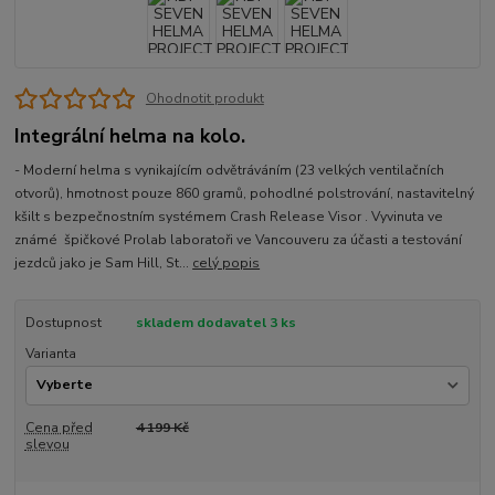
Ohodnotit produkt
Integrální helma na kolo.
- Moderní helma s vynikajícím odvětráváním (23 velkých ventilačních
otvorů), hmotnost pouze 860 gramů, pohodlné polstrování, nastavitelný
kšilt s bezpečnostním systémem Crash Release Visor . Vyvinuta ve
známé špičkové Prolab laboratoři ve Vancouveru za účasti a testování
jezdců jako je Sam Hill, St...
celý popis
Dostupnost
skladem dodavatel 3 ks
Varianta
Cena před
4 199 Kč
slevou