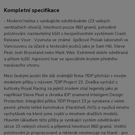
Kompletní specifikace
- Moderní helma s vynikajícím odvětráváním (23 velkých
ventilačních otvorů), hmotnost pouze 860 gramů, pohodlné
polstrování, nastavitelný kšilt s bezpečnostním systémem Crash
Release Visor . Vyvinuta ve známé špičkové Prolab laboratoři ve
Vancouveru za účasti a testování jezdců jako je Sam Hill, Steve
Peat, Josh Bryceland nebo Mark Weir. Extrémně dobře odvětraná
a přitom tužší. Agresivní tvar se speciálním krytem předního
nasávacího otvoru.
Mezi českými jezdci čím dál známější firma 7IDP přichází s novým
modelem přilby s názvem 7DIP Project 23. Značka vychází z
kultovky Royal Racing za jejímž zrodem stojí legendy jako je
například Steve Peat a zkratka IDP znamená Inteligent Design
Protection. Integrální přilba 7IDP Project 23 je vyrobena z velmi
pevné, přesto lehké konstrukce (Hardshell AVS) a využívá mnoho
vychytávek na které jsme zvyklí u mnohem dražších modelů.
Hlavním lákadlem této přilby je vynikající systém odvětrávání
skrze 23 velkých otvorů a příjemná hmotnost 860 gramů. Vnitřní
polstrování je propracované a nikterak neomezuje na hlavě - pro