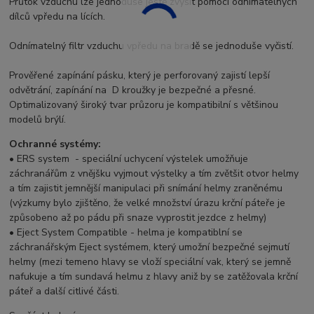
Průtok vzduchu lze jednoduše ještě zvýšit pomocí odnímatelných
dílců vpředu na lících.
Odnímatelný filtr vzduchu vpředu na bradě se jednoduše vyčistí.
Prověřené zapínání pásku, který je perforovaný zajistí lepší
odvětrání, zapínání na D kroužky je bezpečné a přesné.
Optimalizovaný široký tvar průzoru je kompatibilní s většinou
modelů brýlí.
Ochranné systémy:
• ERS system - speciální uchycení výstelek umožňuje
záchranářům z vnějšku vyjmout výstelky a tím zvětšit otvor helmy
a tím zajistit jemnější manipulaci při snímání helmy zraněnému
(výzkumy bylo zjištěno, že velké množství úrazu krční páteře je
způsobeno až po pádu při snaze vyprostit jezdce z helmy)
• Eject System Compatible - helma je kompatiblní se
záchranářským Eject systémem, který umožní bezpečné sejmutí
helmy (mezi temeno hlavy se vloží speciální vak, který se jemně
nafukuje a tím sundavá helmu z hlavy aniž by se zatěžovala krční
páteř a další citlivé části.