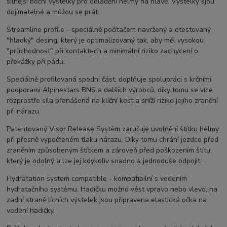
silnější boční výstelky pro doladění helmy na hlavě. Výstelky sjou
dojímatelné a můžou se prát.
Streamline profile - speciálně počítačem navržený a otestovaný
"hladký" desing, který je optimalizovaný tak, aby měl vysokou
"průchodnost" při kontaktech a minimální riziko zachycení o
překážky při pádu.
Speciálně profilovaná spodní část, doplňuje spolupráci s krčními
podporami Alpinestars BNS a dalších výrobců, díky tomu se více
rozprostře síla přenášená na klíční kost a sníží riziko jejího zranění
při nárazu.
Patentovaný Visor Release Systém zaručuje uvolnění štítku helmy
při přesně vypočteném tlaku nárazu. Díky tomu chrání jezdce před
zraněním způsobeným štítkem a zároveň před poškozením štítu,
který je odolný a lze jej kdykoliv snadno a jednoduše odpojit.
Hydratation system compatible - kompatibilní s vedením
hydratačního systému. Hadičku možno vést vpravo nebo vlevo, na
zadní straně lícních výstelek jsou připravena elastická očka na
vedení hadičky.