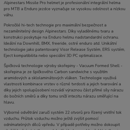
Alpinestars Missile Pro helmet je profesionální integrální helma
pro MTB a Enduro jezdce vyznačuje se vysokou odolnost a nízkou
váhu.
Pokročilé hi-tech technogie pro maximální bezpečnost a
nezaměnitelný design Alpinestars. Díky vyladěnému tvaru a
konstrukci poskytuje na Enduro helmu nadstandardní ochranu.
Ideální na Downhill, BMX, freeride, ostré enduro atd. Unikátní
technologie jako patentovaný Visor Release Systém, ERS systém,
Eject kompatibilita nebo speciální 3D PC optimalizace.
Špičková technologie výroby skořepiny - Vacuum Formed Shell -
skořepina je ze špičkového Carbon sandwiche s využitím
aramidových a sklolaminátových vláken. Technologie využívá
vlastnosti kombinace vrstev o různé tvrdosti a jejich tvarování a
díky jejich spolupůsobení rozvádí výraznou část přímé síly nárazu
do bočních směrů a díky tomu sníží intezitu nárazu směřující na
hlavu.
Výborné odvětrání zaručí systém 22 otvorů pro řízený vnitřní tok
vzduchu. Průtok vzduchu možno ještě zvýšit pomocí
odnímatelných dílců vpředu. V případě potřeby možno dokoupit