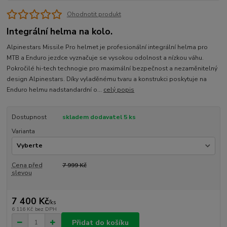
Ohodnotit produkt
Integrální helma na kolo.
Alpinestars Missile Pro helmet je profesionální integrální helma pro
MTB a Enduro jezdce vyznačuje se vysokou odolnost a nízkou váhu.
Pokročilé hi-tech technogie pro maximální bezpečnost a nezaměnitelný
design Alpinestars. Díky vyladěnému tvaru a konstrukci poskytuje na
Enduro helmu nadstandardní o...
celý popis
Dostupnost
skladem dodavatel 5 ks
Varianta
Cena před
7 999 Kč
slevou
7 400 Kč
/
ks
6 116 Kč
bez DPH
Přidat do košíku