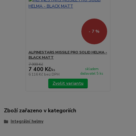
- 7 %
ALPINESTARS MISSILE PRO SOLID HELMA -
BLACK MATT
7 999 Kč
7 400 Kč
skladem
/
ks
dodavatel 5 ks
6 116 Kč
bez DPH
Zvolit variantu
Zboží zařazeno v kategoriích
Integrální helmy