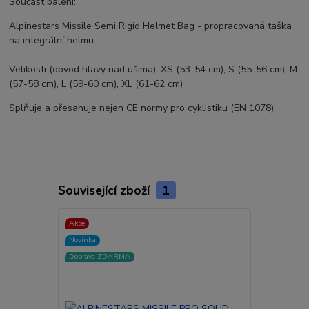
Součást balení:
Alpinestars Missile Semi Rigid Helmet Bag - propracovaná taška
na integrální helmu.
Velikosti (obvod hlavy nad ušima): XS (53-54 cm), S (55-56 cm), M
(57-58 cm), L (59-60 cm), XL (61-62 cm)
Splňuje a přesahuje nejen CE normy pro cyklistiku (EN 1078).
Související zboží
1
Akce
Novinka
Doprava ZDARMA