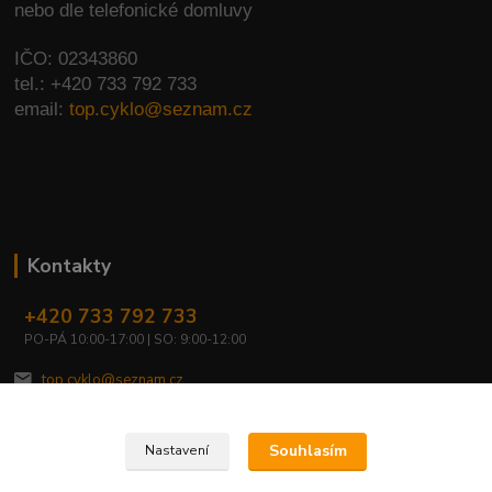
nebo dle telefonické domluvy
IČO: 02343860
tel.: +420 733 792 733
email:
top.cyklo@seznam.cz
Kontakty
+420 733 792 733
PO-PÁ 10:00-17:00 | SO: 9:00-12:00
top.cyklo@seznam.cz
Souhlasím
Nastavení