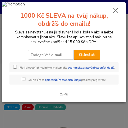
Pro nachystání kola / doplňků na prodejně si prosím zavolejte dopředu.
Děkujeme
1000 Kč SLEVA na tvůj nákup,
0
ks
+420 733 792 733
CZK
obdržíš do emailu!
za
0 Kč
PO-PÁ 10:00-17:00 | SO: 9:00-12:00
Sleva se nevztahuje na již zlevněná kola, kola v akci a nelze
kombinovat s jinou akcí. Slevu lze aplikovat při nákupu na
Menu
nezlevněné zboží nad 15.000 Kč s DPH.
Hledat
Odeslat
Přeji si odebírat novinky e-mailem dle
podmínek zpracování osobních údajů
.
Úvod
Doplňky a helmy
Cyklistické helmy
Integrální helmy
ALPINESTARS MISSILE PRO SOLID HELMA - BLACK MATT
Souhlasím se
zpracováním osobních údajů
pro účely registrace.
ALPINESTARS MISSILE PRO
SOLID HELMA - BLACK MATT
Zavřít
Novinka
Akce
Doprava ZDARMA