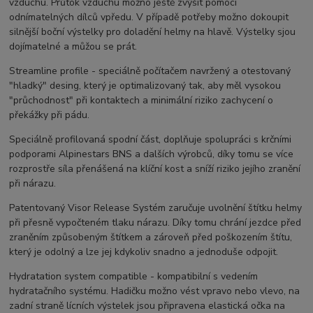
vzduchu. Průtok vzduchu možno ještě zvýšit pomocí
odnímatelných dílců vpředu. V případě potřeby možno dokoupit
silnější boční výstelky pro doladění helmy na hlavě. Výstelky sjou
dojímatelné a můžou se prát.
Streamline profile - speciálně počítačem navržený a otestovaný
"hladký" desing, který je optimalizovaný tak, aby měl vysokou
"průchodnost" při kontaktech a minimální riziko zachycení o
překážky při pádu.
Speciálně profilovaná spodní část, doplňuje spolupráci s krčními
podporami Alpinestars BNS a dalších výrobců, díky tomu se více
rozprostře síla přenášená na klíční kost a sníží riziko jejího zranění
při nárazu.
Patentovaný Visor Release Systém zaručuje uvolnění štítku helmy
při přesně vypočteném tlaku nárazu. Díky tomu chrání jezdce před
zraněním způsobeným štítkem a zároveň před poškozením štítu,
který je odolný a lze jej kdykoliv snadno a jednoduše odpojit.
Hydratation system compatible - kompatibilní s vedením
hydratačního systému. Hadičku možno vést vpravo nebo vlevo, na
zadní straně lícních výstelek jsou připravena elastická očka na