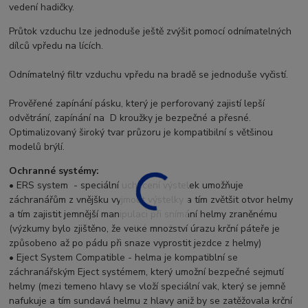
vedení hadičky.
Průtok vzduchu lze jednoduše ještě zvýšit pomocí odnímatelných
dílců vpředu na lících.
Odnímatelný filtr vzduchu vpředu na bradě se jednoduše vyčistí.
Prověřené zapínání pásku, který je perforovaný zajistí lepší
odvětrání, zapínání na D kroužky je bezpečné a přesné.
Optimalizovaný široký tvar průzoru je kompatibilní s většinou
modelů brýlí.
Ochranné systémy:
• ERS system - speciální uchycení výstelek umožňuje
záchranářům z vnějšku vyjmout výstelky a tím zvětšit otvor helmy
a tím zajistit jemnější manipulaci při snímání helmy zraněnému
(výzkumy bylo zjištěno, že velké množství úrazu krční páteře je
způsobeno až po pádu při snaze vyprostit jezdce z helmy)
• Eject System Compatible - helma je kompatiblní se
záchranářským Eject systémem, který umožní bezpečné sejmutí
helmy (mezi temeno hlavy se vloží speciální vak, který se jemně
nafukuje a tím sundavá helmu z hlavy aniž by se zatěžovala krční