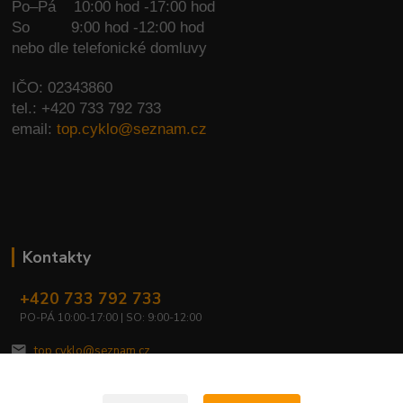
Po–Pá 10:00 hod -17:00 hod
So
9:00 hod -12:00 hod
nebo dle telefonické domluvy
IČO: 02343860
tel.: +420 733 792 733
email:
top.cyklo@seznam.cz
Kontakty
+420 733 792 733
PO-PÁ 10:00-17:00 | SO: 9:00-12:00
top.cyklo@seznam.cz