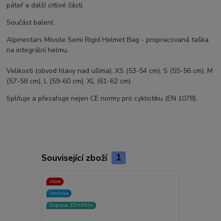
páteř a další citlivé části.
Součást balení:
Alpinestars Missile Semi Rigid Helmet Bag - propracovaná taška
na integrální helmu.
Velikosti (obvod hlavy nad ušima): XS (53-54 cm), S (55-56 cm), M
(57-58 cm), L (59-60 cm), XL (61-62 cm)
Splňuje a přesahuje nejen CE normy pro cyklistiku (EN 1078).
Související zboží
1
Akce
Novinka
Doprava ZDARMA