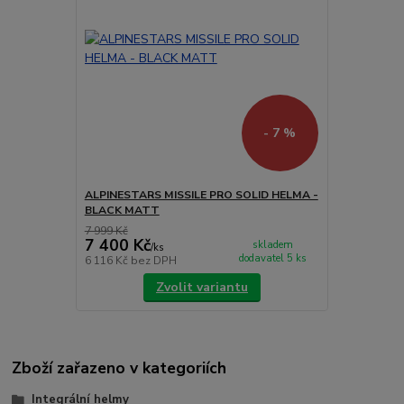
- 7 %
ALPINESTARS MISSILE PRO SOLID HELMA -
BLACK MATT
7 999 Kč
7 400 Kč
skladem
/
ks
dodavatel 5 ks
6 116 Kč
bez DPH
Zvolit variantu
Zboží zařazeno v kategoriích
Integrální helmy