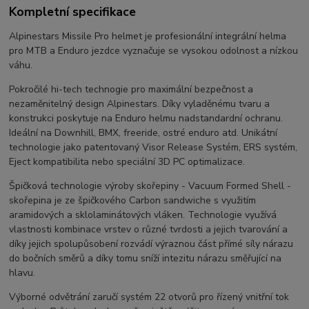
Kompletní specifikace
Alpinestars Missile Pro helmet je profesionální integrální helma
pro MTB a Enduro jezdce vyznačuje se vysokou odolnost a nízkou
váhu.
Pokročilé hi-tech technogie pro maximální bezpečnost a
nezaměnitelný design Alpinestars. Díky vyladěnému tvaru a
konstrukci poskytuje na Enduro helmu nadstandardní ochranu.
Ideální na Downhill, BMX, freeride, ostré enduro atd. Unikátní
technologie jako patentovaný Visor Release Systém, ERS systém,
Eject kompatibilita nebo speciální 3D PC optimalizace.
Špičková technologie výroby skořepiny - Vacuum Formed Shell -
skořepina je ze špičkového Carbon sandwiche s využitím
aramidových a sklolaminátových vláken. Technologie využívá
vlastnosti kombinace vrstev o různé tvrdosti a jejich tvarování a
díky jejich spolupůsobení rozvádí výraznou část přímé síly nárazu
do bočních směrů a díky tomu sníží intezitu nárazu směřující na
hlavu.
Výborné odvětrání zaručí systém 22 otvorů pro řízený vnitřní tok