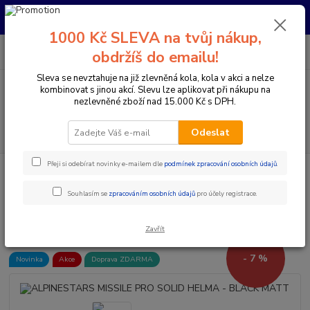
Pro nachystání kola / doplňků na prodejně si prosím zavolejte dopředu.
Děkujeme
1000 Kč SLEVA na tvůj nákup,
0
ks
+420 733 792 733
CZK
obdržíš do emailu!
za
0 Kč
PO-PÁ 10:00-17:00 | SO: 9:00-12:00
Sleva se nevztahuje na již zlevněná kola, kola v akci a nelze
kombinovat s jinou akcí. Slevu lze aplikovat při nákupu na
Menu
nezlevněné zboží nad 15.000 Kč s DPH.
Hledat
Odeslat
Přeji si odebírat novinky e-mailem dle
podmínek zpracování osobních údajů
.
Úvod
Doplňky a helmy
Cyklistické helmy
Integrální helmy
ALPINESTARS MISSILE PRO SOLID HELMA - BLACK MATT
Souhlasím se
zpracováním osobních údajů
pro účely registrace.
ALPINESTARS MISSILE PRO
SOLID HELMA - BLACK MATT
Zavřít
- 7 %
Novinka
Akce
Doprava ZDARMA