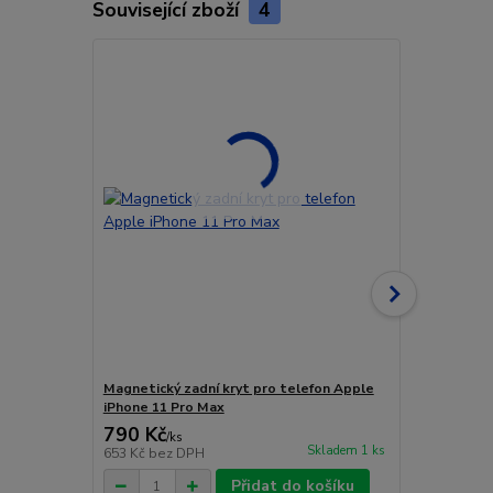
Související zboží
4
Novinka
Magnetický zadní kryt pro telefon Apple
Magnetický 
iPhone 11 Pro Max
řídítka
790 Kč
790 Kč
/
ks
/
ks
Skladem 1 ks
653 Kč
bez DPH
653 Kč
bez 
Přidat do košíku