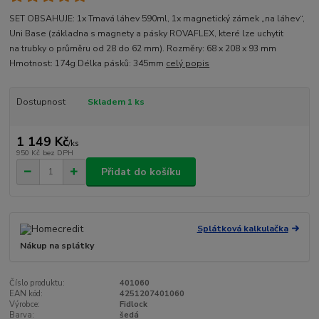
SET OBSAHUJE: 1x Tmavá láhev 590ml, 1x magnetický zámek „na láhev“,
Uni Base (základna s magnety a pásky ROVAFLEX, které lze uchytit
na trubky o průměru od 28 do 62 mm). Rozměry: 68 x 208 x 93 mm
Hmotnost: 174g Délka pásků: 345mm
celý popis
Dostupnost
Skladem 1 ks
1 149 Kč
/
ks
950 Kč
bez DPH
Přidat do košíku
Splátková kalkulačka
Nákup na splátky
Číslo produktu:
401060
EAN kód:
4251207401060
Výrobce:
Fidlock
Barva:
šedá