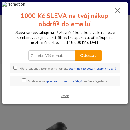
Pro nachystání kola / doplňků na prodejně si prosím zavolejte dopředu.
Děkujeme
1000 Kč SLEVA na tvůj nákup,
0
ks
+420 733 792 733
CZK
obdržíš do emailu!
za
0 Kč
PO-PÁ 10:00-17:00 | SO: 9:00-12:00
Sleva se nevztahuje na již zlevněná kola, kola v akci a nelze
kombinovat s jinou akcí. Slevu lze aplikovat při nákupu na
Menu
nezlevněné zboží nad 15.000 Kč s DPH.
Hledat
Odeslat
Přeji si odebírat novinky e-mailem dle
podmínek zpracování osobních údajů
.
Úvod
Doplňky a helmy
Láhve
FIDLOCK BOTTLE TWIST SET DARK
590ml + UNI BASE
Souhlasím se
zpracováním osobních údajů
pro účely registrace.
FIDLOCK BOTTLE TWIST SET
DARK 590ml + UNI BASE
Zavřít