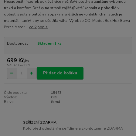
Hexagonální vzorek pokrývá více než 85% plochy a zajišťuje výbornou
trakci a komfort. Drážky na straně zajišťují větší kontakt a pohodlé v
oblasti sedla a palců a naopak na vnějších nekontaktních místech je
materiál hladký, aby se ušetřila váha. Výrobce ODI Model Box Hex Barva
černá Materi...
celý popis
Dostupnost
Skladem 1 ks
699 Kč
/
ks
578 Kč
bez DPH
Přidat do košíku
Číslo produktu:
15473
Výrobce:
ODI
Barva:
černá
SEŘÍZENÍ ZDARMA
Kolo před odesláním seřídíme a zkontolujeme ZDARMA