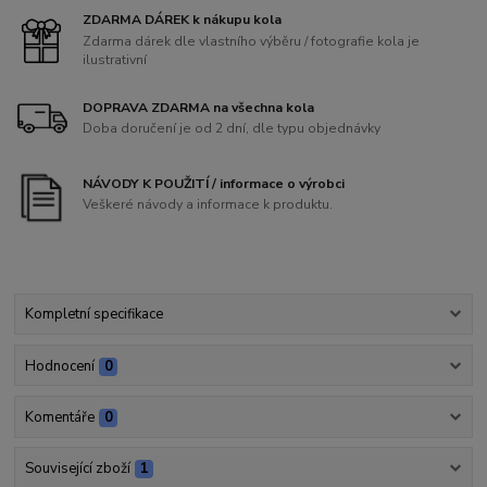
ZDARMA DÁREK k nákupu kola
Zdarma dárek dle vlastního výběru / fotografie kola je
ilustrativní
DOPRAVA ZDARMA na všechna kola
Doba doručení je od 2 dní, dle typu objednávky
NÁVODY K POUŽITÍ / informace o výrobci
Veškeré návody a informace k produktu.
Kompletní specifikace
Hodnocení
0
Komentáře
0
Související zboží
1