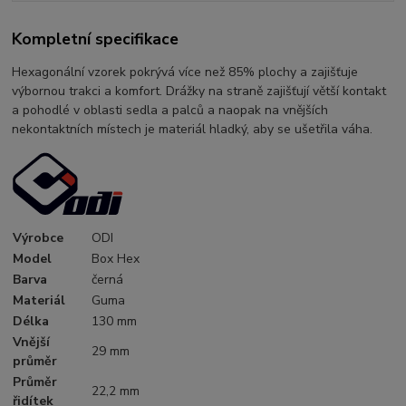
Kompletní specifikace
Hexagonální vzorek pokrývá více než 85% plochy a zajišťuje
výbornou trakci a komfort. Drážky na straně zajišťují větší kontakt
a pohodlé v oblasti sedla a palců a naopak na vnějších
nekontaktních místech je materiál hladký, aby se ušetřila váha.
Výrobce
ODI
Model
Box Hex
Barva
černá
Materiál
Guma
Délka
130 mm
Vnější
29 mm
průměr
Průměr
22,2 mm
řidítek