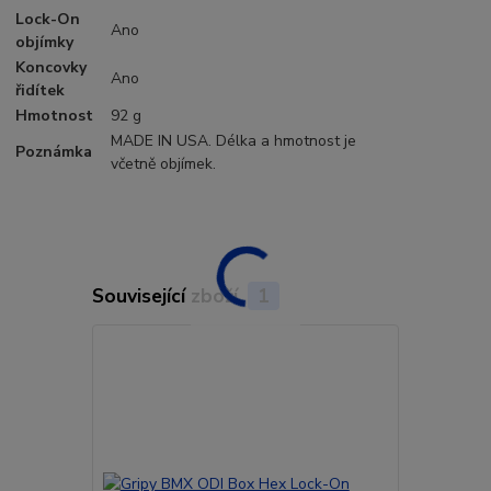
Lock-On
Ano
objímky
Koncovky
Ano
řidítek
Hmotnost
92 g
MADE IN USA. Délka a hmotnost je
Poznámka
včetně objímek.
Související zboží
1