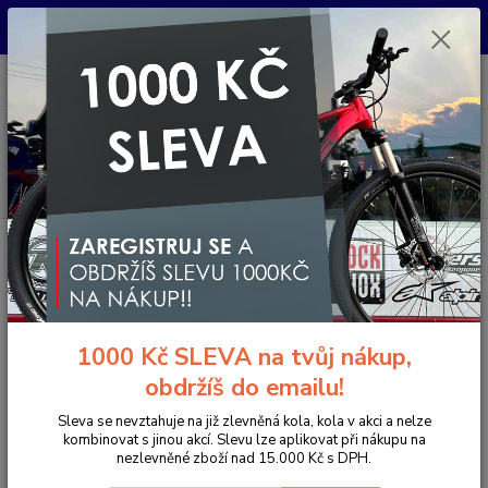
Pro nachystání kola / doplňků na prodejně si prosím zavolejte dopředu.
Děkujeme
0
ks
+420 733 792 733
CZK
za
0 Kč
PO-PÁ 10:00-17:00 | SO: 9:00-12:00
Menu
Hledat
Úvod
Komponenty na kolo
Gripy a omotávky
Gripy klasické / MTB
Gripy BMX ODI Box Hex Lock-On Bonus Pack Black/Red
Gripy BMX ODI Box Hex Lock-On
Bonus Pack Black/Red
1000 Kč SLEVA na tvůj nákup,
obdržíš do emailu!
Sleva se nevztahuje na již zlevněná kola, kola v akci a nelze
kombinovat s jinou akcí. Slevu lze aplikovat při nákupu na
nezlevněné zboží nad 15.000 Kč s DPH.