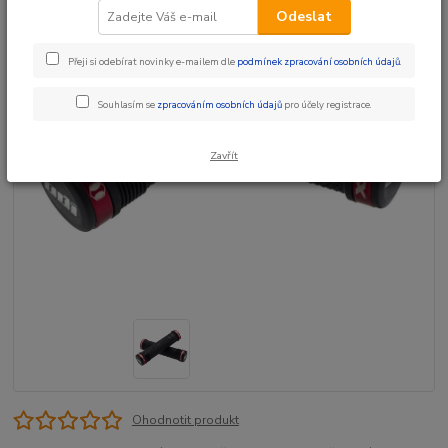
Odeslat
Přeji si odebírat novinky e-mailem dle
podmínek zpracování osobních údajů
.
Souhlasím se
zpracováním osobních údajů
pro účely registrace.
Zavřít
Ohodnotit produkt