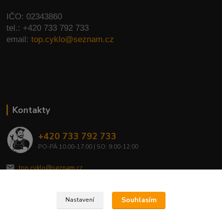
IČO: 02343860
tel.: +420 733 792 733
email:
top.cyklo@seznam.cz
Kontakty
+420 733 792 733
PO-PÁ 10:00-17:00 | SO: 9:00-12:00
top.cyklo@seznam.cz
Souhlasím
Nastavení