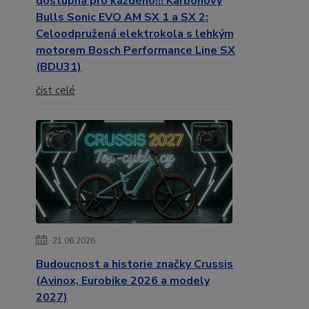
dostupná pro každého!!! Karbonový
Bulls Sonic EVO AM SX 1 a SX 2:
Celoodpružená elektrokola s lehkým
motorem Bosch Performance Line SX
(BDU31)
číst celé
21.06.2026
Budoucnost a historie značky Crussis
(Avinox, Eurobike 2026 a modely
2027)