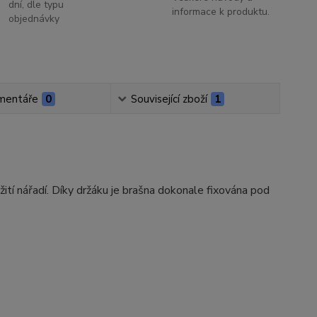
dní, dle typu
informace k produktu.
objednávky
mentáře
0
Související zboží
1
ití nářadí. Díky držáku je brašna dokonale fixována pod