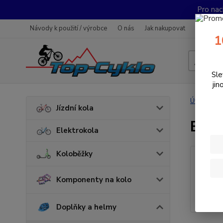
Pro nac
Návody k použití / výrobce
O nás
Jak nakupovat
Obchodn
1
Sle
jin
Úvod
D
Jízdní kola
Bra
Elektrokola
Koloběžky
Komponenty na kolo
Doplňky a helmy