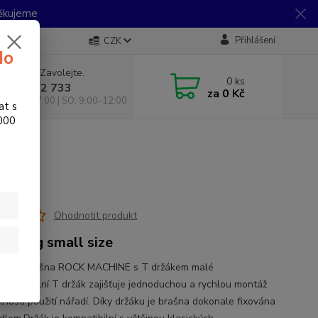
Děkujeme
Přihlášení
CZK
do
 si rady? Zavolejte.
0
ks
 733 792 733
za
0 Kč
10:00-17:00 | SO: 9:00-12:00
at s
.000
Ohodnotit produkt
le bag small size
lová brašna ROCK MACHINE s T držákem malé
sti.Speciální T držák zajišťuje jednoduchou a rychlou montáž
tnosti použití nářadí. Díky držáku je brašna dokonale fixována