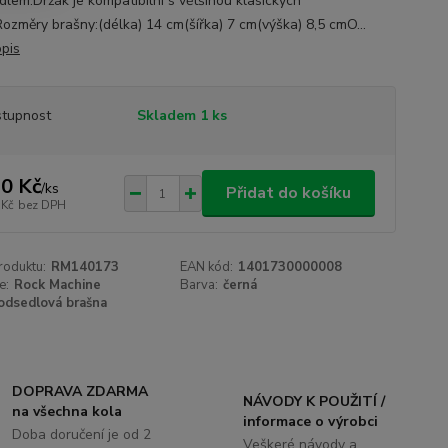
dlem.Držák je kompatibilní s většinou klasických
Rozměry brašny:(délka) 14 cm(šířka) 7 cm(výška) 8,5 cmO...
opis
tupnost
Skladem 1 ks
0 Kč
/
ks
Přidat do košíku
 Kč
bez DPH
roduktu:
RM140173
EAN kód:
1401730000008
e:
Rock Machine
Barva:
černá
odsedlová brašna
DOPRAVA ZDARMA
NÁVODY K POUŽITÍ /
na všechna kola
informace o výrobci
Doba doručení je od 2
Veškeré návody a