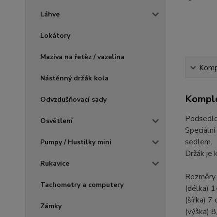
Láhve
Lokátory
Maziva na řetěz / vazelína
Kompl
Nástěnný držák kola
Komple
Odvzdušňovací sady
Podsedlo
Osvětlení
Speciální
sedlem.
Pumpy / Hustilky mini
Držák je 
Rukavice
Rozměry 
Tachometry a computery
(délka) 
(šířka) 7
Zámky
(výška) 8