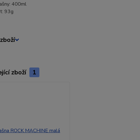
ašny: 400ml
t: 93g
zboží
jící zboží
1