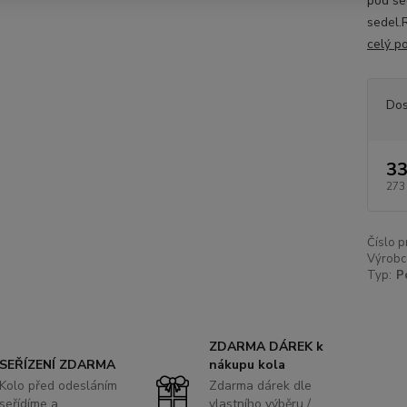
pod se
sedel.
celý p
Dos
33
273
Číslo p
Výrobc
Typ:
P
ZDARMA DÁREK k
SEŘÍZENÍ ZDARMA
nákupu kola
Kolo před odesláním
Zdarma dárek dle
seřídíme a
vlastního výběru /