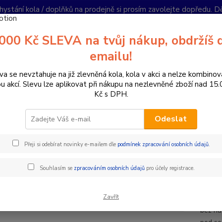
hystání kola / doplňků na prodejně si prosím zavolejte dopředu. 
í podmínky
Kontakty
Reklamace
Ochrana soukromí
Články
000 Kč SLEVA na tvůj nákup, obdržíš 
Nevíte
emailu!
Hledat
+420
PO-PÁ 
va se nevztahuje na již zlevněná kola, kola v akci a nelze kombinov
ou akcí. Slevu lze aplikovat při nákupu na nezlevněné zboží nad 15
Kč s DPH.
oplňky a helmy
Brašny
Brašna ROCK MACHINE malá
Odeslat
šna ROCK MACHINE malá
Přeji si odebírat novinky e-mailem dle
podmínek zpracování osobních údajů
.
Sadd
Souhlasím se
zpracováním osobních údajů
pro účely registrace.
Podsed
Zavřít
veliko
bez nu