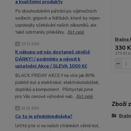
a kvalitními produkty
Po dlouhodobém pátrání po výjimečných
sedlech, gripech a řidítkách, které by nejen
uspokojily očekávání našich zákazníků, ale
také odstranily překážky...
číst celé
Brašna
23.11.2021
330 K
K nákupu od nás dostaneš skvělé
273 Kč
b
DÁRKY! / podmínky a návod k
uplatnění Akce / SLEVA 1000 Kč
BLACK FRIDAY AKCE !! na více jak 80%
jizdních kol a elektrokol, elektrokoloběžek,
doplňků a komponent. Přichystali jsme
pro Vás cenově výhodné nab...
číst celé
Zboží 
01.01.2021
Brašn
Co to je předobjednávka?
Určitě jste si na našich stránkách všimli kol,