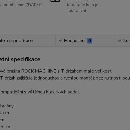
zkontolujeme ZDARMA
fotografie kola je
ilustrativní
etní specifikace
Hodnocení
0
Ko
tní specifikace
vá brašna ROCK MACHINE s T držákem malé velikosti.
 T držák zajišťuje jednoduchou a rychlou montáž bez nutnosti použ
kompatibilní s většinou klasických sedel.
brašny:
14 cm
 cm
,5 cm