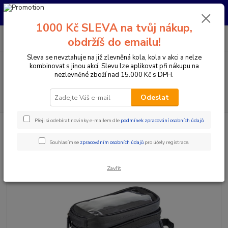
Pro nachystání kola / doplňků na prodejně si prosím zavolejte dopředu.
Děkujeme
1000 Kč SLEVA na tvůj nákup,
0
ks
+420 733 792 733
CZK
obdržíš do emailu!
za
0 Kč
PO-PÁ 10:00-17:00 | SO: 9:00-12:00
Sleva se nevztahuje na již zlevněná kola, kola v akci a nelze
kombinovat s jinou akcí. Slevu lze aplikovat při nákupu na
Menu
nezlevněné zboží nad 15.000 Kč s DPH.
Hledat
Odeslat
Přeji si odebírat novinky e-mailem dle
podmínek zpracování osobních údajů
.
Úvod
Doplňky a helmy
Brašny
Brašna na rám PELLS Gibbo
Brašna na rám PELLS Gibbo
Souhlasím se
zpracováním osobních údajů
pro účely registrace.
Zavřít