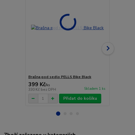
Brašna pod sedlo PELLS Bike Black
Brašna na r
399 Kč
499 Kč
/
ks
/
ks
Skladem 1 ks
330 Kč
bez DPH
412 Kč
bez 
Přidat do košíku
Zboží zařazeno v kategoriích