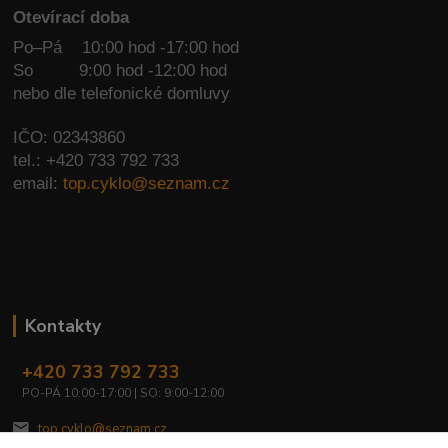
Otevírací doba
Po–Pá 10:00 hod -17:00 hod
So
9:00 hod -12:00 hod
nebo dle telefonické domluvy
IČO: 02343860
tel.: +420 733 792 733
email:
top.cyklo@seznam.cz
Kontakty
+420 733 792 733
PO-PÁ 10:00-17:00 | SO: 9:00-12:00
top.cyklo@seznam.cz