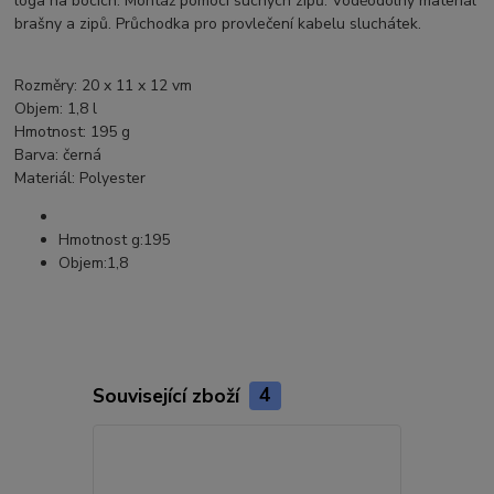
loga na bocích. Montáž pomocí suchých zipů. Voděodolný materiál
brašny a zipů. Průchodka pro provlečení kabelu sluchátek.
Rozměry: 20 x 11 x 12 vm
Objem: 1,8 l
Hmotnost: 195 g
Barva: černá
Materiál: Polyester
Hmotnost g:
195
Objem:
1,8
Související zboží
4