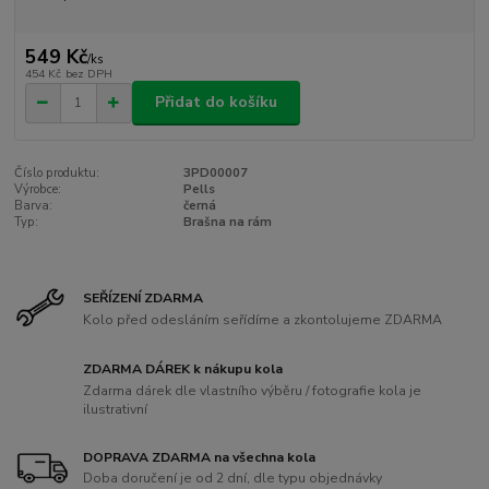
549 Kč
/
ks
454 Kč
bez DPH
Přidat do košíku
Číslo produktu:
3PD00007
Výrobce:
Pells
Barva:
černá
Typ:
Brašna na rám
SEŘÍZENÍ ZDARMA
Kolo před odesláním seřídíme a zkontolujeme ZDARMA
ZDARMA DÁREK k nákupu kola
Zdarma dárek dle vlastního výběru / fotografie kola je
ilustrativní
DOPRAVA ZDARMA na všechna kola
Doba doručení je od 2 dní, dle typu objednávky