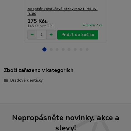
Adaptér kotoučové brzdy MAX1 PM-IS-
Adaptér ko
R180
F/R180
175 Kč
175 Kč
/
ks
/
ks
Skladem 2 ks
145 Kč
bez DPH
145 Kč
bez 
Přidat do košíku
Zboží zařazeno v kategoriích
Brzdové destičky
Nepropásněte novinky, akce a
slevy!