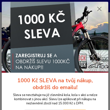
Pro nachystání kola / doplňků na prodejně si prosím zavolejte dopředu.
Děkujeme
0
ks
+420 733 792 733
CZK
za
0 Kč
PO-PÁ 10:00-17:00 | SO: 9:00-12:00
Menu
Hledat
Úvod
Komponenty na kolo
Brzdy
Brzdové destičky
Brzdové
destičky MAX1 Avid Code
Brzdové destičky MAX1 Avid Code
1000 Kč SLEVA na tvůj nákup,
obdržíš do emailu!
Sleva se nevztahuje na již zlevněná kola, kola v akci a nelze
kombinovat s jinou akcí. Slevu lze aplikovat při nákupu na
nezlevněné zboží nad 15.000 Kč s DPH.