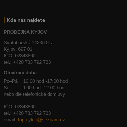
Kde nás najdete
PRODEJNA KYJOV
Svatoborská 1423/101a
Kyjov, 697 01
IČO: 02343860
tel.: +420 733 792 733
Otevírací doba
Po–Pá 10:00 hod -17:00 hod
So
9:00 hod -12:00 hod
nebo dle telefonické domluvy
IČO: 02343860
tel.: +420 733 792 733
email:
top.cyklo@seznam.cz