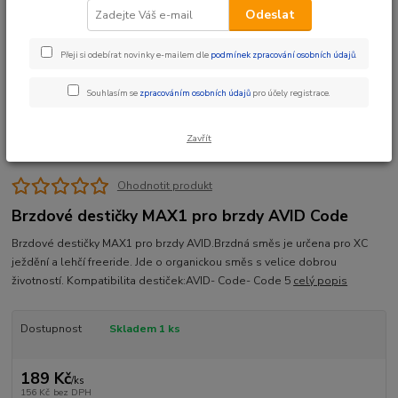
Odeslat
Přeji si odebírat novinky e-mailem dle
podmínek zpracování osobních údajů
.
Souhlasím se
zpracováním osobních údajů
pro účely registrace.
Zavřít
Ohodnotit produkt
Brzdové destičky MAX1 pro brzdy AVID Code
Brzdové destičky MAX1 pro brzdy AVID.Brzdná směs je určena pro XC
ježdění a lehčí freeride. Jde o organickou směs s velice dobrou
životností. Kompatibilita destiček:AVID- Code- Code 5
celý popis
Dostupnost
Skladem 1 ks
189 Kč
/
ks
156 Kč
bez DPH