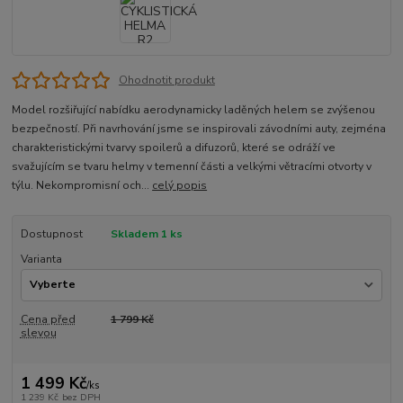
Ohodnotit produkt
Model rozšiřující nabídku aerodynamicky laděných helem se zvýšenou
bezpečností. Při navrhování jsme se inspirovali závodními auty, zejména
charakteristickými tvarvy spoilerů a difuzorů, které se odráží ve
svažujícím se tvaru helmy v temenní části a velkými větracími otvorty v
týlu. Nekompromisní och...
celý popis
Dostupnost
Skladem 1 ks
Varianta
Cena před
1 799 Kč
slevou
1 499 Kč
/
ks
1 239 Kč
bez DPH