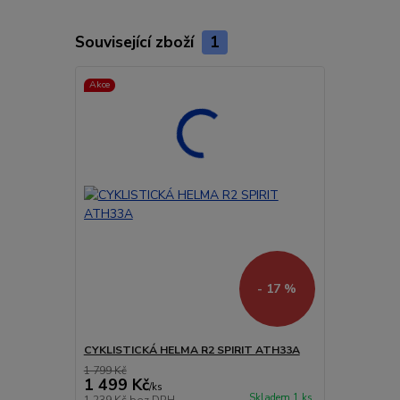
Související zboží
1
Akce
- 17 %
CYKLISTICKÁ HELMA R2 SPIRIT ATH33A
1 799 Kč
1 499 Kč
/
ks
Skladem 1 ks
1 239 Kč
bez DPH