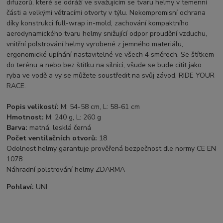
difuzorů, které se odráží ve svažujícím se tvaru helmy v temenní
části a velkými větracími otvorty v týlu. Nekompromisní ochrana
díky konstrukci full-wrap in-mold, zachování kompaktního
aerodynamického tvaru helmy snižující odpor proudění vzduchu,
vnitřní polstrování helmy vyrobené z jemného materiálu,
ergonomické upínání nastavitelné ve všech 4 směrech. Se štítkem
do terénu a nebo bez štítku na silnici, všude se bude cítit jako
ryba ve vodě a vy se můžete soustředit na svůj závod, RIDE YOUR
RACE.
Popis velikostí:
M: 54-58 cm, L: 58-61 cm
Hmotnost:
M: 240 g, L: 260 g
Barva:
matná, lesklá černá
Počet ventilačních otvorů:
18
Odolnost helmy garantuje prověřená bezpečnost dle normy CE EN
1078
Náhradní polstrování helmy ZDARMA
Pohlaví:
UNI