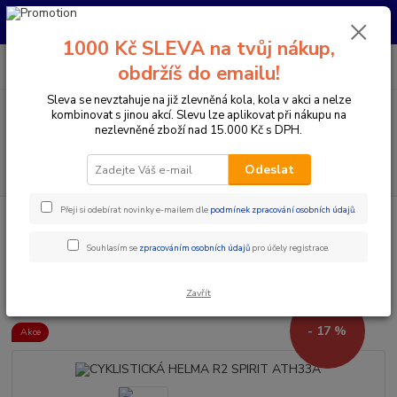
Pro nachystání kola / doplňků na prodejně si prosím zavolejte dopředu.
Děkujeme
1000 Kč SLEVA na tvůj nákup,
0
ks
+420 733 792 733
CZK
obdržíš do emailu!
za
0 Kč
PO-PÁ 10:00-17:00 | SO: 9:00-12:00
Sleva se nevztahuje na již zlevněná kola, kola v akci a nelze
kombinovat s jinou akcí. Slevu lze aplikovat při nákupu na
Menu
nezlevněné zboží nad 15.000 Kč s DPH.
Hledat
Odeslat
Přeji si odebírat novinky e-mailem dle
podmínek zpracování osobních údajů
.
Úvod
Doplňky a helmy
Cyklistické helmy
Otevřené helmy
CYKLISTICKÁ HELMA R2 SPIRIT ATH33A
Souhlasím se
zpracováním osobních údajů
pro účely registrace.
CYKLISTICKÁ HELMA R2 SPIRIT
ATH33A
Zavřít
- 17 %
Akce