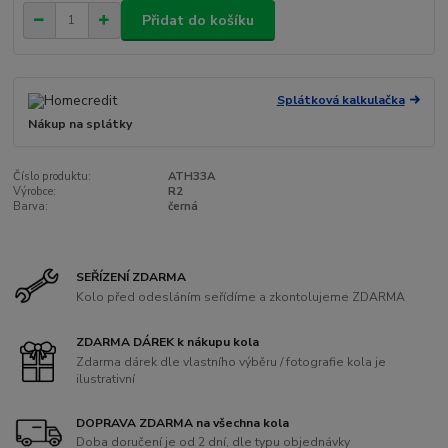
Přidat do košíku
Splátková kalkulačka
Nákup na splátky
Číslo produktu:
ATH33A
Výrobce:
R2
Barva:
černá
SEŘÍZENÍ ZDARMA
Kolo před odesláním seřídíme a zkontolujeme ZDARMA
ZDARMA DÁREK k nákupu kola
Zdarma dárek dle vlastního výběru / fotografie kola je
ilustrativní
DOPRAVA ZDARMA na všechna kola
Doba doručení je od 2 dní, dle typu objednávky