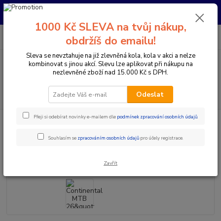
Pro nachystání kola / doplňků na prodejně si prosím zavolejte dopředu.
Děkujeme
1000 Kč SLEVA na tvůj nákup,
0
ks
+420 733 792 733
CZK
obdržíš do emailu!
za
0 Kč
PO-PÁ 10:00-17:00 | SO: 9:00-12:00
Sleva se nevztahuje na již zlevněná kola, kola v akci a nelze
kombinovat s jinou akcí. Slevu lze aplikovat při nákupu na
Menu
nezlevněné zboží nad 15.000 Kč s DPH.
Hledat
Odeslat
Přeji si odebírat novinky e-mailem dle
podmínek zpracování osobních údajů
.
Úvod
Komponenty na kolo
Duše
Continental MTB 26" AV / DV
Continental MTB 26" AV / DV
Souhlasím se
zpracováním osobních údajů
pro účely registrace.
Zavřít