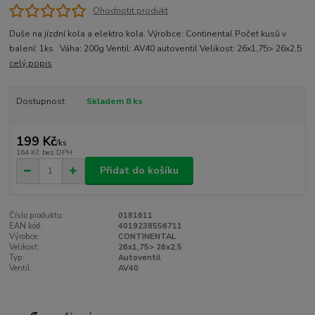
Ohodnotit produkt
Duše na jízdní kola a elektro kola. Výrobce: Continental Počet kusů v
balení: 1ks Váha: 200g Ventil: AV40 autoventil Velikost: 26x1,75> 26x2,5
celý popis
Dostupnost
Skladem 8 ks
199 Kč
/
ks
164 Kč
bez DPH
Přidat do košíku
Číslo produktu:
0181611
EAN kód:
4019238556711
Výrobce:
CONTINENTAL
Velikost:
26x1,75> 26x2,5
Typ:
Autoventil
Ventil:
AV40