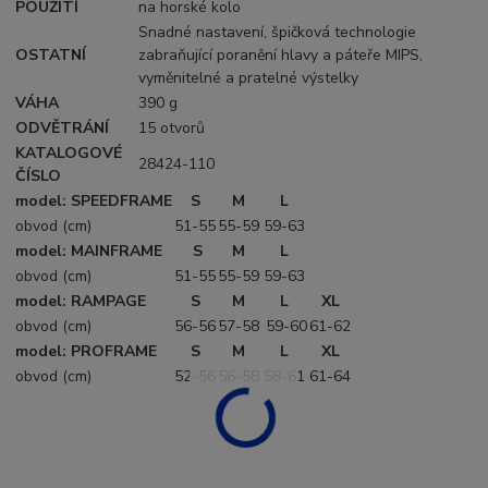
POUŽITÍ
na horské kolo
Snadné nastavení, špičková technologie
OSTATNÍ
zabraňující poranění hlavy a páteře MIPS,
vyměnitelné a pratelné výstelky
VÁHA
390 g
ODVĚTRÁNÍ
15 otvorů
KATALOGOVÉ
28424-110
ČÍSLO
model: SPEEDFRAME
S
M
L
obvod (cm)
51-55
55-59
59-63
model: MAINFRAME
S
M
L
obvod (cm)
51-55
55-59
59-63
model: RAMPAGE
S
M
L
XL
obvod (cm)
56-56
57-58
59-60
61-62
model: PROFRAME
S
M
L
XL
obvod (cm)
52-56
56-58
58-61
61-64