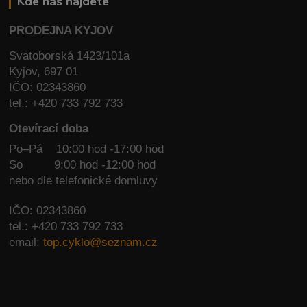
Kde nás najdete
PRODEJNA KYJOV
Svatoborská 1423/101a
Kyjov, 697 01
IČO: 02343860
tel.: +420 733 792 733
Otevírací doba
Po–Pá 10:00 hod -17:00 hod
So
9:00 hod -12:00 hod
nebo dle telefonické domluvy
IČO: 02343860
tel.: +420 733 792 733
email:
top.cyklo@seznam.cz