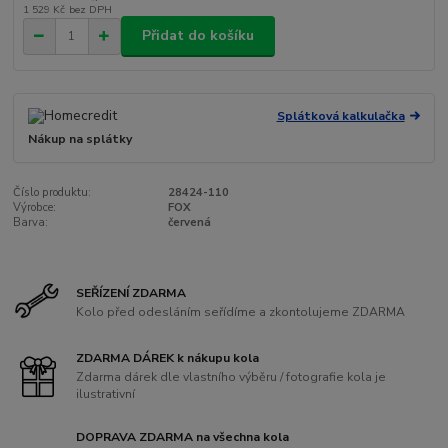
1 529 Kč
bez DPH
Přidat do košíku
Splátková kalkulačka
Nákup na splátky
Číslo produktu:
28424-110
Výrobce:
FOX
Barva:
červená
SEŘÍZENÍ ZDARMA
Kolo před odesláním seřídíme a zkontolujeme ZDARMA
ZDARMA DÁREK k nákupu kola
Zdarma dárek dle vlastního výběru / fotografie kola je
ilustrativní
DOPRAVA ZDARMA na všechna kola