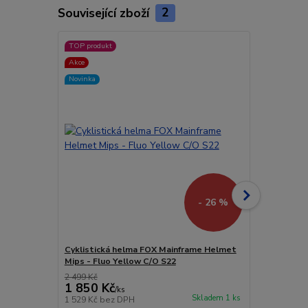
Související zboží
2
TOP produkt
TOP produkt
Akce
Akce
Novinka
Novinka
- 26 %
Cyklistická helma FOX Mainframe Helmet
Cyklistická
Mips - Fluo Yellow C/O S22
Mips - Fluo
2 499 Kč
2 499 Kč
1 850 Kč
1 850 Kč
/
ks
Skladem 1 ks
1 529 Kč
bez DPH
1 529 Kč
bez