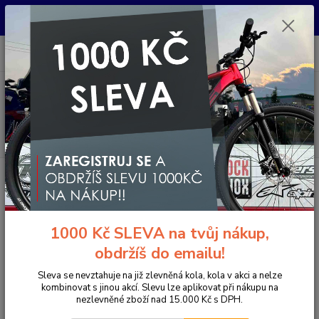
Pro nachystání kola / doplňků na prodejně si prosím zavolejte dopředu.
Děkujeme
0
ks
+420 733 792 733
CZK
za
0 Kč
PO-PÁ 10:00-17:00 | SO: 9:00-12:00
Menu
Hledat
Úvod
Doplňky a helmy
Cyklistické helmy
Otevřené helmy
Cyklistická helma FOX Mainframe Helmet Mips - Fluo Red C/O S22
Cyklistická helma FOX Mainframe
1000 Kč SLEVA na tvůj nákup,
Helmet Mips - Fluo Red C/O S22
obdržíš do emailu!
Novinka
Akce
TOP produkt
Sleva se nevztahuje na již zlevněná kola, kola v akci a nelze
- 26 %
kombinovat s jinou akcí. Slevu lze aplikovat při nákupu na
nezlevněné zboží nad 15.000 Kč s DPH.