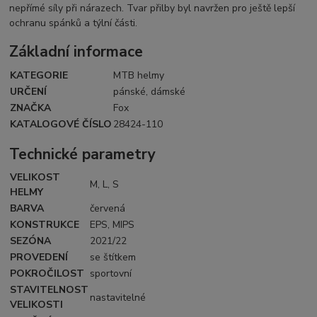
nepřímé síly při nárazech. Tvar přilby byl navržen pro ještě lepší
ochranu spánků a týlní části.
Základní informace
KATEGORIE
MTB helmy
URČENÍ
pánské, dámské
ZNAČKA
Fox
KATALOGOVÉ ČÍSLO
28424-110
Technické parametry
VELIKOST
M, L, S
HELMY
BARVA
červená
KONSTRUKCE
EPS, MIPS
SEZÓNA
2021/22
PROVEDENÍ
se štítkem
POKROČILOST
sportovní
STAVITELNOST
nastavitelné
VELIKOSTI