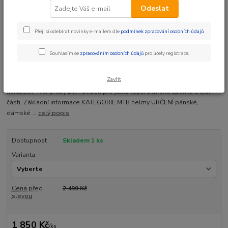
Odeslat
Přeji si odebírat novinky e-mailem dle
podmínek zpracování osobních údajů
.
Ohodnotit produkt
Souhlasím se
zpracováním osobních údajů
pro účely registrace.
Nová trailová přilba Fox Mainframe v moderním nízkoprofilovém tvaru se
Zavřít
systémem MIPS.Technologie, která redukuje přímé i nepřímé síly při
nárazech. Tvar přilby byl navržen pro ještě lepší ochranu spánků a týlní
části. Základní informace KATEGORIE MTB helmy URČENÍ pánské,
dámské ...
celý popis
Dostupnost
Skladem 1 ks
Varianta
Cena před
2 499 Kč
slevou
1 850 Kč
/
ks