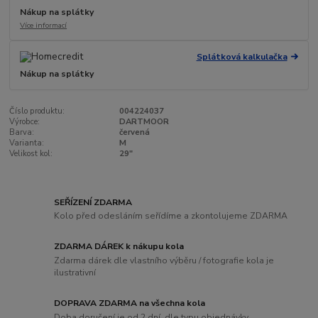
Nákup na splátky
Více informací
Splátková kalkulačka
Nákup na splátky
Číslo produktu:
004224037
Výrobce:
DARTMOOR
Barva:
červená
Varianta:
M
Velikost kol:
29"
SEŘÍZENÍ ZDARMA
Kolo před odesláním seřídíme a zkontolujeme ZDARMA
ZDARMA DÁREK k nákupu kola
Zdarma dárek dle vlastního výběru / fotografie kola je
ilustrativní
DOPRAVA ZDARMA na všechna kola
Doba doručení je od 2 dní, dle typu objednávky