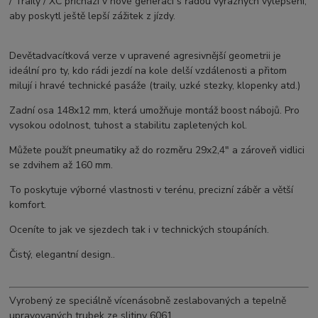
/ Traily / XC přichází v nové generaci s řadou výrazných vylepšení,
aby poskytl ještě lepší zážitek z jízdy.
Devětadvacítková verze v upravené agresivnější geometrii je
ideální pro ty, kdo rádi jezdí na kole delší vzdálenosti a přitom
milují i hravé technické pasáže (traily, uzké stezky, klopenky atd.)
Zadní osa 148x12 mm, která umožňuje montáž boost nábojů. Pro
vysokou odolnost, tuhost a stabilitu zapletených kol.
Můžete použít pneumatiky až do rozměru 29x2,4" a zároveň vidlici
se zdvihem až 160 mm.
To poskytuje výborné vlastnosti v terénu, precizní záběr a větší
komfort.
Oceníte to jak ve sjezdech tak i v technických stoupáních.
Čistý, elegantní design..
Vyrobený ze speciálně vícenásobně zeslabovaných a tepelně
upravovaných trubek ze slitiny 6061.