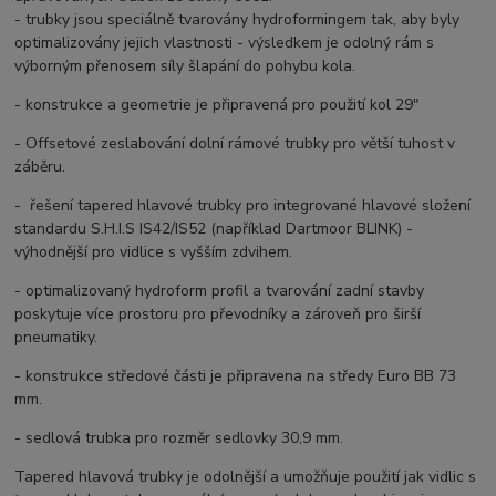
- trubky jsou speciálně tvarovány hydroformingem tak, aby byly
optimalizovány jejich vlastnosti - výsledkem je odolný rám s
výborným přenosem síly šlapání do pohybu kola.
- konstrukce a geometrie je připravená pro použití kol 29"
- Offsetové zeslabování dolní rámové trubky pro větší tuhost v
záběru.
- řešení tapered hlavové trubky pro integrované hlavové složení
standardu S.H.I.S IS42/IS52 (například Dartmoor BLINK) -
výhodnější pro vidlice s vyšším zdvihem.
- optimalizovaný hydroform profil a tvarování zadní stavby
poskytuje více prostoru pro převodníky a zároveň pro širší
pneumatiky.
- konstrukce středové části je připravena na středy Euro BB 73
mm.
- sedlová trubka pro rozměr sedlovky 30,9 mm.
Tapered hlavová trubky je odolnější a umožňuje použití jak vidlic s