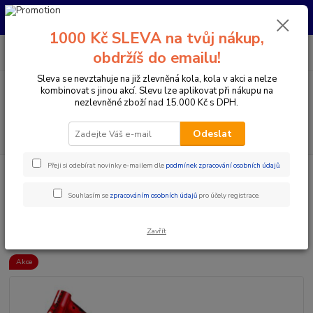
Pro nachystání kola / doplňků na prodejně si prosím zavolejte dopředu.
Děkujeme
1000 Kč SLEVA na tvůj nákup,
0
ks
+420 733 792 733
CZK
obdržíš do emailu!
za
0 Kč
PO-PÁ 10:00-17:00 | SO: 9:00-12:00
Sleva se nevztahuje na již zlevněná kola, kola v akci a nelze
kombinovat s jinou akcí. Slevu lze aplikovat při nákupu na
Menu
nezlevněné zboží nad 15.000 Kč s DPH.
Hledat
Odeslat
Přeji si odebírat novinky e-mailem dle
podmínek zpracování osobních údajů
.
Úvod
Komponenty na kolo
Rámy
MTB rámy pevné
DARTMOOR PRIMAL 29 NEW RÁM XX - ČERVENÝ
Souhlasím se
zpracováním osobních údajů
pro účely registrace.
DARTMOOR PRIMAL 29 NEW
RÁM XX - ČERVENÝ
Zavřít
Akce