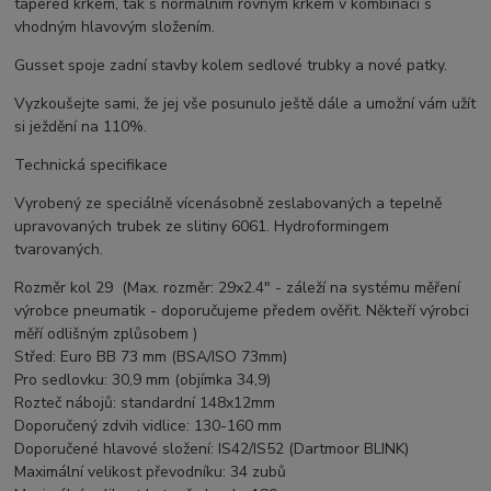
tapered krkem, tak s normálním rovným krkem v kombinaci s
vhodným hlavovým složením.
Gusset spoje zadní stavby kolem sedlové trubky a nové patky.
Vyzkoušejte sami, že jej vše posunulo ještě dále a umožní vám užít
si ježdění na 110%.
Technická specifikace
Vyrobený ze speciálně vícenásobně zeslabovaných a tepelně
upravovaných trubek ze slitiny 6061. Hydroformingem
tvarovaných.
Rozměr kol 29 (Max. rozměr: 29x2.4" - záleží na systému měření
výrobce pneumatik - doporučujeme předem ověřit. Někteří výrobci
měří odlišným zplůsobem )
Střed: Euro BB 73 mm (BSA/ISO 73mm)
Pro sedlovku: 30,9 mm (objímka 34,9)
Rozteč nábojů: standardní 148x12mm
Doporučený zdvih vidlice: 130-160 mm
Doporučené hlavové složení: IS42/IS52 (Dartmoor BLINK)
Maximální velikost převodníku: 34 zubů