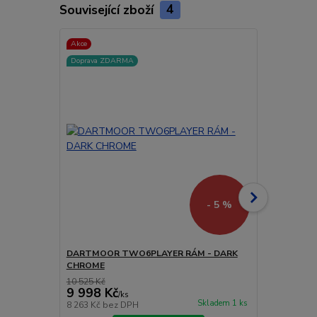
Související zboží
4
Akce
Akce
Doprava ZDARMA
Doprava ZD
- 5 %
DARTMOOR TWO6PLAYER RÁM - DARK
DARTMOOR 
CHROME
GREEN OLIV
10 525 Kč
11 578 Kč
9 998 Kč
10 999 
/
ks
Skladem 1 ks
8 263 Kč
bez DPH
9 090 Kč
bez