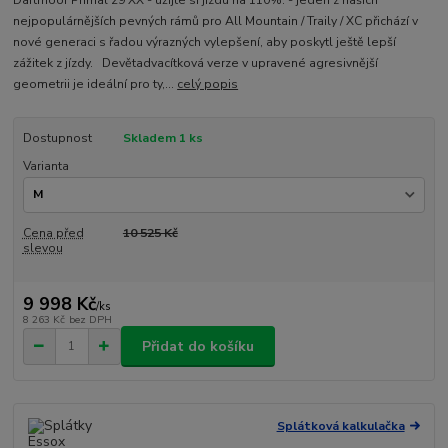
Dartmoor Primal 29 XX - užijte si jízdu na 110%. - jeden z našich
nejpopulárnějších pevných rámů pro All Mountain / Traily / XC přichází v
nové generaci s řadou výrazných vylepšení, aby poskytl ještě lepší
zážitek z jízdy. Devětadvacítková verze v upravené agresivnější
geometrii je ideální pro ty,...
celý popis
Dostupnost
Skladem 1 ks
Varianta
Cena před
10 525 Kč
slevou
9 998 Kč
/
ks
8 263 Kč
bez DPH
Přidat do košíku
Splátková kalkulačka