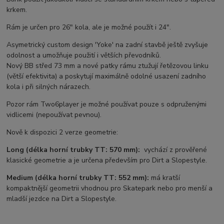
krkem.
Rám je určen pro 26" kola, ale je možné použít i 24".
Asymetrický custom design 'Yoke' na zadní stavbě ještě zvyšuje
odolnost a umožňuje použití i větších převodníků.
Nový BB střed 73 mm a nové patky rámu ztužují řetězovou linku
(větší efektivita) a poskytují maximálně odolné usazení zadního
kola i při silných nárazech.
Pozor rám Two6player je možné používat pouze s odpruženými
vidlicemi (nepoužívat pevnou).
Nově k dispozici 2 verze geometrie:
Long (délka horní trubky TT: 570 mm):
vychází z prověřené
klasické geometrie a je určena především pro Dirt a Slopestyle.
Medium
(délka horní trubky TT: 552 mm):
má kratší
kompaktnější geometrii vhodnou pro Skatepark nebo pro menší a
mladší jezdce na Dirt a Slopestyle.