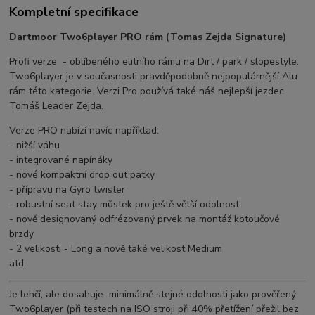
Kompletní specifikace
Dartmoor Two6player PRO rám (Tomas Zejda Signature)
Profi verze - oblíbeného elitního rámu na Dirt / park / slopestyle.
Two6player je v současnosti pravděpodobně nejpopulárnější Alu
rám této kategorie. Verzi Pro používá také náš nejlepší jezdec
Tomáš Leader Zejda.
Verze PRO nabízí navíc například:
- nižší váhu
- integrované napínáky
- nové kompaktní drop out patky
- přípravu na Gyro twister
- robustní seat stay můstek pro ještě větší odolnost
- nově designovaný odfrézovaný prvek na montáž kotoučové
brzdy
- 2 velikosti - Long a nově také velikost Medium
atd.
Je lehčí, ale dosahuje minimálně stejné odolnosti jako prověřený
Two6player (při testech na ISO stroji při 40% přetížení přežil bez