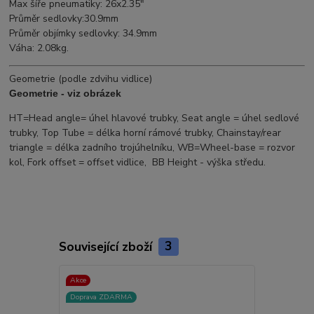
Max šíře pneumatiky: 26x2.35"
Průměr sedlovky:30.9mm
Průměr objímky sedlovky: 34.9mm
Váha: 2.08kg.
Geometrie (podle zdvihu vidlice)
Geometrie - viz obrázek
HT=Head angle= úhel hlavové trubky, Seat angle = úhel sedlové
trubky, Top Tube = délka horní rámové trubky, Chainstay/rear
triangle = délka zadního trojúhelníku, WB=Wheel-base = rozvor
kol, Fork offset = offset vidlice, BB Height - výška středu.
Související zboží
3
Akce
Akce
Doprava ZDARMA
Doprava ZD