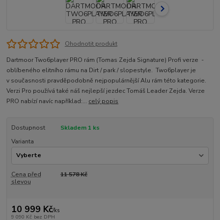
Ohodnotit produkt
Dartmoor Two6player PRO rám (Tomas Zejda Signature) Profi verze -
oblíbeného elitního rámu na Dirt / park / slopestyle. Two6player je
v současnosti pravděpodobně nejpopulárnější Alu rám této kategorie.
Verzi Pro používá také náš nejlepší jezdec Tomáš Leader Zejda. Verze
PRO nabízí navíc například:...
celý popis
Dostupnost
Skladem 1 ks
Varianta
Cena před
11 578 Kč
slevou
10 999 Kč
/
ks
9 090 Kč
bez DPH