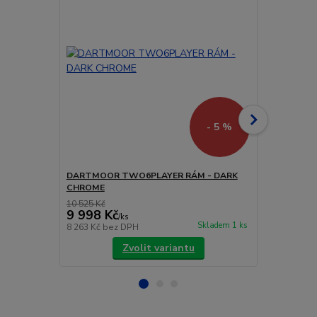
- 5 %
DARTMOOR TWO6PLAYER RÁM - DARK
DARTMOOR 
CHROME
GREEN OLIV
10 525 Kč
11 578 Kč
9 998 Kč
10 999 
/
ks
Skladem 1 ks
8 263 Kč
bez DPH
9 090 Kč
bez
Zvolit variantu