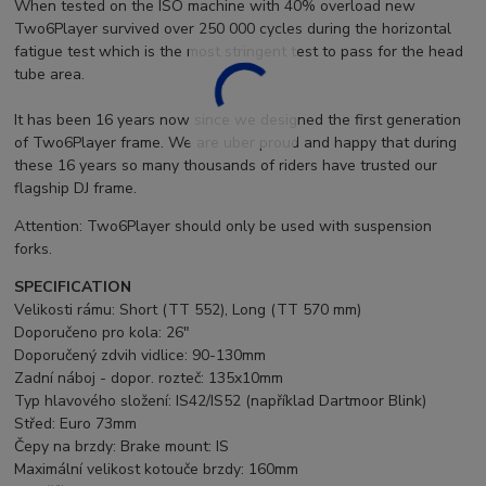
When tested on the ISO machine with 40% overload new
Two6Player survived over 250 000 cycles during the horizontal
fatigue test which is the most stringent test to pass for the head
tube area.
It has been 16 years now since we designed the first generation
of Two6Player frame. We are uber proud and happy that during
these 16 years so many thousands of riders have trusted our
flagship DJ frame.
Attention: Two6Player should only be used with suspension
forks.
SPECIFICATION
Velikosti rámu: Short (TT 552), Long (TT 570 mm)
Doporučeno pro kola: 26"
Doporučený zdvih vidlice: 90-130mm
Zadní náboj - dopor. rozteč: 135x10mm
Typ hlavového složení: IS42/IS52 (například Dartmoor Blink)
Střed: Euro 73mm
Čepy na brzdy: Brake mount: IS
Maximální velikost kotouče brzdy: 160mm