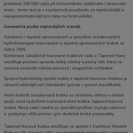
problémů 250 000 cyklů při horizontálním zátěžovém / únavovém
testu - tento test je v současnosti považován za nejnáročnější a
nejreprezentativnější pro rámy na tvrdé ježděn)
Geometrie podle nejnovějších trendů.
Vyrobený z tepelně upravovaných a speciálně zeslabovaných,
hydroformingem tvarovaných a tepelně upravovaných trubek ze
slitiny 7005.
Kombinace zakázkově tvarované trubkové sady a Tapered hlavy
umožňuje postavit opravdu lehký, odolný a pevný rám, který se
vyrovná ocelovým rámům pevností i elegantním vzhledem.
Spojení hydrofoming spodní trubky s tapered hlavovou trubkou je
výrazně odolnější než standardní způsob s gusset (navářkami).
Horní dvakrát zeslabovaná trubka se zesílenou stěnou v oblasti
spojů, nová hydroform tvarovaná dolní trubka, tapered hlavová
trubka. Nová zadní stavba se speciální profilací zvyšuje odolnost
a poskytuje větší prostor i pro skutečně široké pneumatiky.
Tapered hlavová trubka umožňuje ve spojení s Dartmoor hlavami
Blink použít jakoukoli vidlici se standardním krkem nebo s tapered