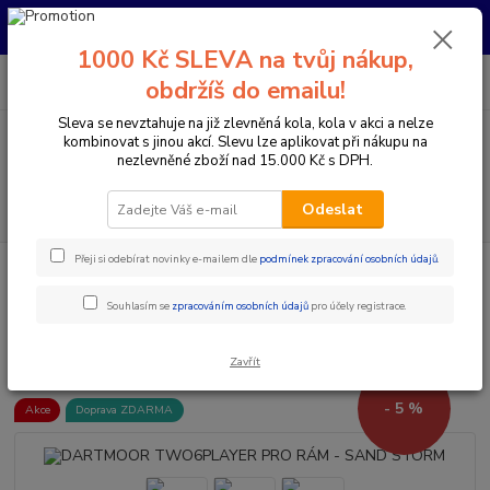
Pro nachystání kola / doplňků na prodejně si prosím zavolejte dopředu.
Děkujeme
1000 Kč SLEVA na tvůj nákup,
0
ks
+420 733 792 733
CZK
obdržíš do emailu!
za
0 Kč
PO-PÁ 10:00-17:00 | SO: 9:00-12:00
Sleva se nevztahuje na již zlevněná kola, kola v akci a nelze
kombinovat s jinou akcí. Slevu lze aplikovat při nákupu na
Menu
nezlevněné zboží nad 15.000 Kč s DPH.
Hledat
Odeslat
Přeji si odebírat novinky e-mailem dle
podmínek zpracování osobních údajů
.
Úvod
Komponenty na kolo
Rámy
MTB rámy pevné
DARTMOOR TWO6PLAYER PRO RÁM - SAND STORM
Souhlasím se
zpracováním osobních údajů
pro účely registrace.
DARTMOOR TWO6PLAYER PRO
RÁM - SAND STORM
Zavřít
- 5 %
Akce
Doprava ZDARMA