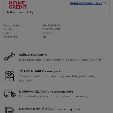
Splátková kalkulačka
Nákup na splátky
Číslo produktu:
0043090900
Výrobce:
DARTMOOR
Barva:
červená
Velikost kol:
26"
SEŘÍZENÍ ZDARMA
Kolo před odesláním seřídíme a zkontolujeme ZDARMA
ZDARMA DÁREK k nákupu kola
Zdarma dárek dle vlastního výběru / fotografie kola je
ilustrativní
DOPRAVA ZDARMA na všechna kola
Doba doručení je od 2 dní, dle typu objednávky
NÁVODY K POUŽITÍ / informace o výrobci