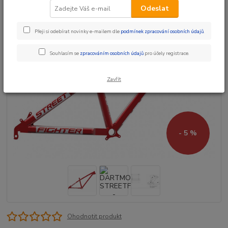
Odeslat
Přeji si odebírat novinky e-mailem dle
podmínek zpracování osobních údajů
.
Souhlasím se
zpracováním osobních údajů
pro účely registrace.
Zavřít
- 5 %
Ohodnotit produkt