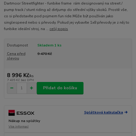
Dartmoor Streetfighter - funbike frame rám designovaný na street /
pump track / stunt riding až dirtjump do střední výšky skoků. Prostě vše,
co si představíte pod pojmem fun ride.Může být používán jako
singlespeed nebo s převody. Pokud jej vybavíte 1x8 převody je z něj to
funbike ideální stroj, na ...
celý popis
Dostupnost
Skladem 1 ks
Cena před
9 470 Kč
slevou
8 996 Kč
/
ks
7 435 Kč
bez DPH
Přidat do košíku
Splátková kalkulačka
Nákup na splátky
Více informací