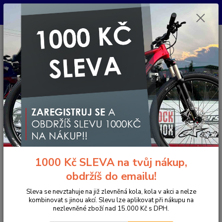
Pro nachystání kola / doplňků na prodejně si prosím zavolejte dopředu.
Děkujeme
0
ks
+420 733 792 733
CZK
za
0 Kč
PO-PÁ 10:00-17:00 | SO: 9:00-12:00
Menu
Hledat
Úvod
Komponenty na kolo
Rámy
MTB rámy pevné
DARTMOOR STREETFIGHTER - STREET/PUMP/DIRT RÁM - RED - ČERVENÝ
DARTMOOR STREETFIGHTER -
1000 Kč SLEVA na tvůj nákup,
STREET/PUMP/DIRT RÁM - RED -
obdržíš do emailu!
ČERVENÝ
Sleva se nevztahuje na již zlevněná kola, kola v akci a nelze
kombinovat s jinou akcí. Slevu lze aplikovat při nákupu na
Akce
Doprava ZDARMA
nezlevněné zboží nad 15.000 Kč s DPH.