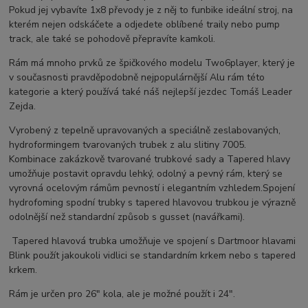
Pokud jej vybavíte 1x8 převody je z něj to funbike ideální stroj, na
kterém nejen odskáčete a odjedete oblíbené traily nebo pump
track, ale také se pohodově přepravíte kamkoli.
Rám má mnoho prvků ze špičkového modelu Two6player, který je
v současnosti pravděpodobně nejpopulárnější Alu rám této
kategorie a který používá také náš nejlepší jezdec Tomáš Leader
Zejda.
Vyrobený z tepelně upravovaných a speciálně zeslabovaných,
hydroformingem tvarovaných trubek z alu slitiny 7005.
Kombinace zakázkově tvarované trubkové sady a Tapered hlavy
umožňuje postavit opravdu lehký, odolný a pevný rám, který se
vyrovná ocelovým rámům pevností i elegantním vzhledem.Spojení
hydrofoming spodní trubky s tapered hlavovou trubkou je výrazně
odolnější než standardní způsob s gusset (navářkami).
Tapered hlavová trubka umožňuje ve spojení s Dartmoor hlavami
Blink použít jakoukoli vidlici se standardním krkem nebo s tapered
krkem.
Rám je určen pro 26" kola, ale je možné použít i 24".