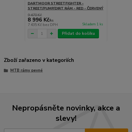
DARTMOOR STREETFIGHTER -
STREET/PUMP/DIRT RÁM - RED - ČERVENÝ
9 470 Kč
8 996 Kč
/
ks
Skladem 1 ks
7 435 Kč
bez DPH
Přidat do košíku
Zboží zařazeno v kategoriích
MTB rámy pevné
Nepropásněte novinky, akce a
slevy!