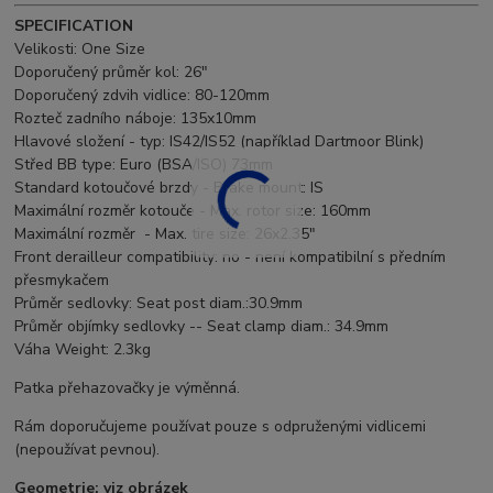
SPECIFICATION
Velikosti: One Size
Doporučený průměr kol: 26"
Doporučený zdvih vidlice: 80-120mm
Rozteč zadního náboje: 135x10mm
Hlavové složení - typ: IS42/IS52 (například Dartmoor Blink)
Střed BB type: Euro (BSA/ISO) 73mm
Standard kotoučové brzdy - Brake mount: IS
Maximální rozměr kotouče - Max. rotor size: 160mm
Maximální rozměr - Max. tire size: 26x2.35"
Front derailleur compatibility: no - není kompatibilní s předním
přesmykačem
Průměr sedlovky: Seat post diam.:30.9mm
Průměr objímky sedlovky -- Seat clamp diam.: 34.9mm
Váha Weight: 2.3kg
Patka přehazovačky je výměnná.
Rám doporučujeme používat pouze s odpruženými vidlicemi
(nepoužívat pevnou).
Geometrie: viz obrázek