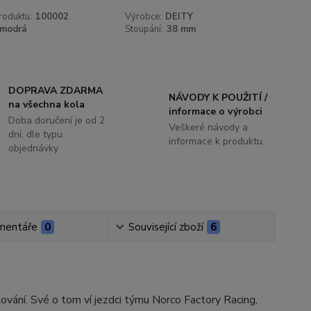
roduktu:
100002
Výrobce:
DEITY
modrá
Stoupání:
38 mm
DOPRAVA ZDARMA
NÁVODY K POUŽITÍ /
na všechna kola
informace o výrobci
Doba doručení je od 2
Veškeré návody a
dní, dle typu
informace k produktu.
objednávky
mentáře
0
Související zboží
6
ování. Své o tom ví jezdci týmu Norco Factory Racing,