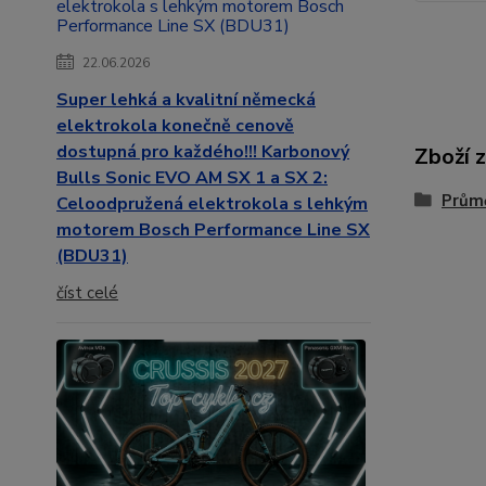
22.06.2026
Super lehká a kvalitní německá
elektrokola konečně cenově
dostupná pro každého!!! Karbonový
Zboží 
Bulls Sonic EVO AM SX 1 a SX 2:
Prům
Celoodpružená elektrokola s lehkým
motorem Bosch Performance Line SX
(BDU31)
číst celé