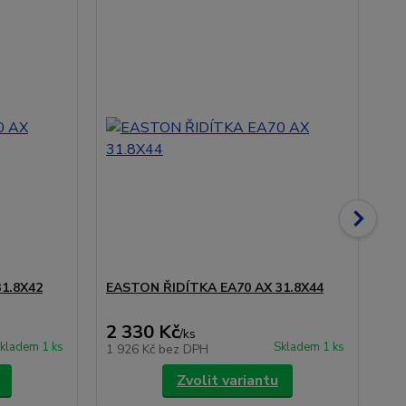
D
1.8X42
EASTON ŘIDÍTKA EA70 AX 31.8X44
EA
- D
2 330 Kč
5 
/
ks
kladem 1 ks
Skladem 1 ks
1 926 Kč
bez DPH
4 
Zvolit variantu