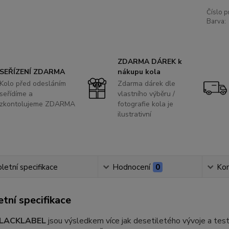
Číslo p
Barva:
ZDARMA DÁREK k
SEŘÍZENÍ ZDARMA
nákupu kola
Kolo před odesláním
Zdarma dárek dle
seřídíme a
vlastního výběru /
zkontolujeme ZDARMA
fotografie kola je
ilustrativní
etní specifikace
Hodnocení
0
Ko
tní specifikace
LACKLABEL
jsou výsledkem více jak desetiletého vývoje a test