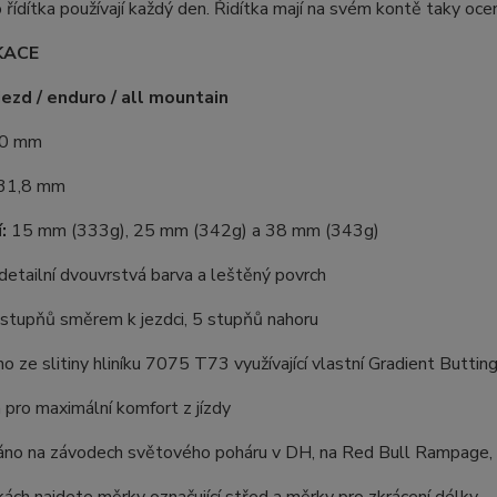
o řídítka používají každý den. Řidítka mají na svém kontě taky oc
KACE
sjezd / enduro / all mountain
0 mm
31,8 mm
:
15 mm (333g), 25 mm (342g) a 38 mm (343g)
detailní dvouvrstvá barva a leštěný povrch
 stupňů směrem k jezdci, 5 stupňů nahoru
o ze slitiny hliníku 7075 T73 využívající vlastní Gradient Butti
 pro maximální komfort z jízdy
áno na závodech světového poháru v DH, na Red Bull Rampage