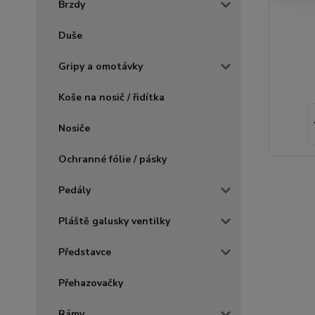
Brzdy
Duše
Gripy a omotávky
Koše na nosič / řidítka
Nosiče
Ochranné fólie / pásky
Pedály
Pláště galusky ventilky
Představce
Přehazovačky
Rámy