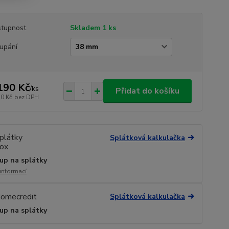
tupnost
Skladem 1 ks
upání
190 Kč
/
ks
Přidat do košíku
10 Kč
bez DPH
Splátková kalkulačka
up na splátky
 informací
Splátková kalkulačka
up na splátky