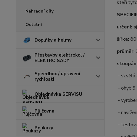
kteří tyt
Náhradní díly
SPECIFI
Ostatní
určení: 
šířka:
80
Doplňky a helmy
průměr:
Přestavby elektrokol /
ELEKTRO SADY
stoupání
Speedbox / upravení
- skvělá 
rychlosti
- ohyb 9
Objednávka SERVISU
- vyroben
Půjčovna
- navržen
- testov
Poukazy