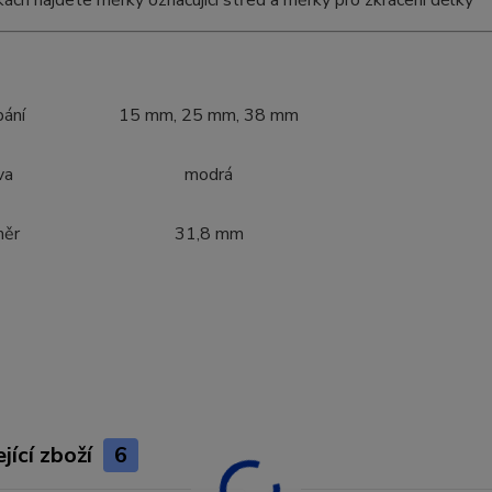
tkách najdete měrky označující střed a měrky pro zkrácení délky
pání
15 mm, 25 mm, 38 mm
va
modrá
měr
31,8 mm
jící zboží
6