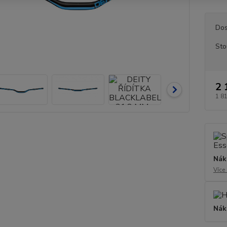
Dos
Sto
2 
1 8
Nák
Více
Nák