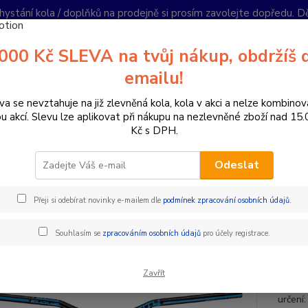
hystání kola / doplňků na prodejně si prosím zavolejte dopředu. 
í podmínky
Kontakty
Reklamace
Ochrana soukromí
Články
000 Kč SLEVA na tvůj nákup, obdržíš 
Nevíte
emailu!
Hledat
+420
PO-PÁ 
va se nevztahuje na již zlevněná kola, kola v akci a nelze kombinov
ou akcí. Slevu lze aplikovat při nákupu na nezlevněné zboží nad 15
Kč s DPH.
omponenty na kolo
Řídítka
Průměr 31,8 mm
DEITY ŘÍDÍTKA B
Odeslat
TY ŘÍDÍTKA BLACKLABEL 31,8 
Přeji si odebírat novinky e-mailem dle
podmínek zpracování osobních údajů
.
Řidítk
Souhlasím se
zpracováním osobních údajů
pro účely registrace.
testová
řídítka
Zavřít
oceněn
určení: