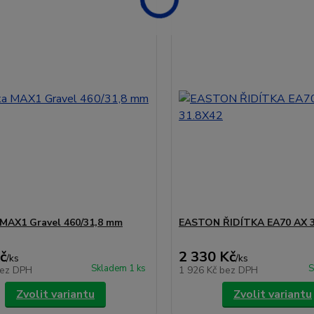
 MAX1 Gravel 460/31,8 mm
EASTON ŘIDÍTKA EA70 AX 3
č
2 330 Kč
/
ks
/
ks
Skladem 1 ks
S
ez DPH
1 926 Kč
bez DPH
Zvolit variantu
Zvolit variantu