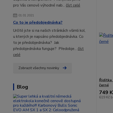
pro Vás cenově výhodné nab...
číst celé
01.01.2021
Co to je předobjednávka?
Určitě jste si na našich stránkách všimli kol,
u kterých je napsáno předobjednávka. Co
to je předobjednávka? Jak
předobjednávka funguje? Předobje...
číst
celé
Zobrazit všechny novinky
Řidítka
černé
Blog
749 K
619 Kč
b