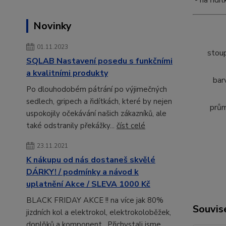
- na řídí
Novinky
01.11.2023
stou
SQLAB Nastavení posedu s funkčními
a kvalitními produkty
bar
Po dlouhodobém pátrání po výjimečných
sedlech, gripech a řidítkách, které by nejen
prů
uspokojily očekávání našich zákazníků, ale
také odstranily překážky...
číst celé
23.11.2021
K nákupu od nás dostaneš skvělé
DÁRKY! / podmínky a návod k
uplatnění Akce / SLEVA 1000 Kč
BLACK FRIDAY AKCE !! na více jak 80%
Souvise
jizdních kol a elektrokol, elektrokoloběžek,
doplňků a komponent. Přichystali jsme